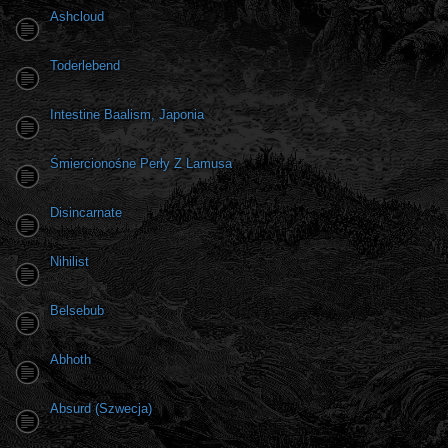
Ashcloud
Toderlebend
Intestine Baalism, Japonia
Śmiercionośne Perły Z Lamusa
Disincarnate
Nihilist
Belsebub
Abhoth
Absurd (Szwecja)