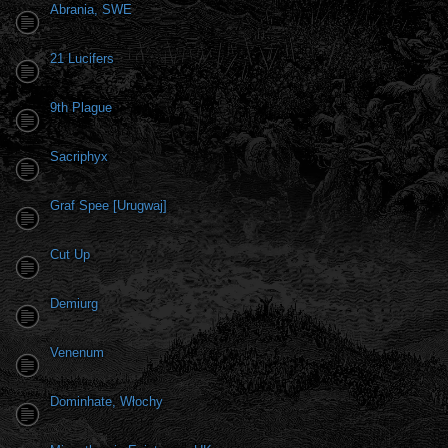
Abrania, SWE
21 Lucifers
9th Plague
Sacriphyx
Graf Spee [Urugwaj]
Cut Up
Demiurg
Venenum
Dominhate, Włochy