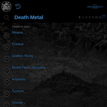
aktualności
Death Metal
1
8
9
10
11
12
p
o
TEMATY: 1152
pr
z
Weapon
e
d
ni
Profanal
a
Godless Rising
Morbid Flesh, Hiszpania
Amputory
Tyranize
Ursinne