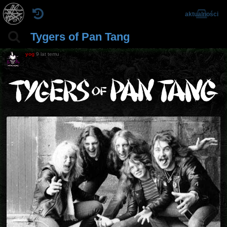
aktualności
Tygers of Pan Tang
yog
9 lat temu