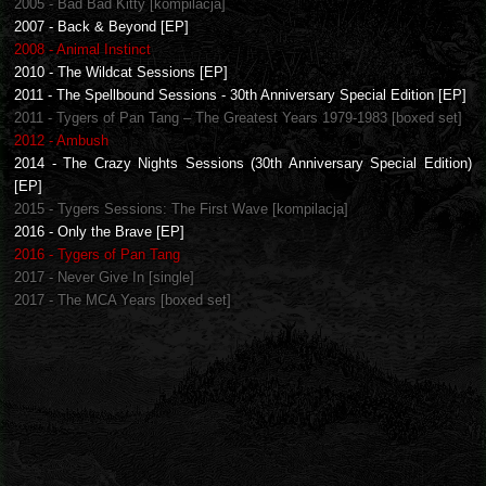
2005 - Bad Bad Kitty [kompilacja]
2007 - Back & Beyond [EP]
2008 - Animal Instinct
2010 - The Wildcat Sessions [EP]
2011 - The Spellbound Sessions - 30th Anniversary Special Edition [EP]
2011 - Tygers of Pan Tang ‎– The Greatest Years 1979-1983 [boxed set]
2012 - Ambush
2014 - The Crazy Nights Sessions (30th Anniversary Special Edition)
[EP]
2015 - Tygers Sessions: The First Wave [kompilacja]
2016 - Only the Brave [EP]
2016 - Tygers of Pan Tang
2017 - Never Give In [single]
2017 - The MCA Years [boxed set]