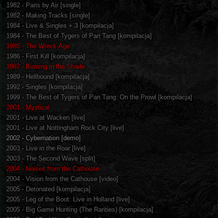
1982 - Paris by Air [single]
1982 - Making Tracks [single]
1984 - Live & Singles + 3 [kompilacja]
1984 - The Best of Tygers of Pan Tang [kompilacja]
1985 - The Wreck-Age
1986 - First Kill [kompilacja]
1987 - Burning in the Shade
1989 - Hellbound [kompilacja]
1992 - Singles [kompilacja]
1999 - The Best of Tygers of Pan Tang: On the Prowl [kompilacja]
2001 - Mystical
2001 - Live at Wacken [live]
2001 - Live at Nottingham Rock City [live]
2002 - Cybernation [demo]
2003 - Live in the Roar [live]
2003 - The Second Wave [split]
2004 - Noises from the Cathouse
2004 - Vision from the Cathouse [video]
2005 - Detonated [kompilacja]
2005 - Leg of the Boot: Live in Holland [live]
2005 - Big Game Hunting (The Rarities) [kompilacja]