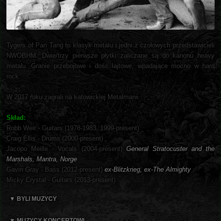
Tygers of Pan Tang to klasyk metalu i jedni z czołowych przedstawicieli
NWOBHM. Dwie/trzy pierwsze płytki zaliczane są do kanonu heavy
metalu. Granie przebojowe i dość lajtowe, wpadające mocno w hard
rock.
W 2017 roku zagrali na katowickiej Metalmanii.
Skład:
Robb Weir - Guitars (1978-1983, 1999-present)
Craig Ellis - Drums (2000-present)
Jacopo Meille - Vocals (2004-present)
General Stratocuster and the
Marshals, Mantra, Norge
Gavin Gray - Bass (2012-present)
ex-Blitzkrieg, ex-The Almighty
Micky Crystal - Guitars (2013-present)
▼ BYLI MUZYCY
▼ MUZYCY KONCERTOWI