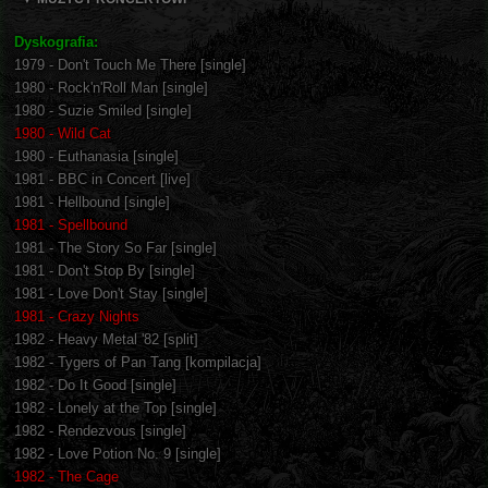
Dyskografia:
1979 - Don't Touch Me There [single]
1980 - Rock'n'Roll Man [single]
1980 - Suzie Smiled [single]
1980 - Wild Cat
1980 - Euthanasia [single]
1981 - BBC in Concert [live]
1981 - Hellbound [single]
1981 - Spellbound
1981 - The Story So Far [single]
1981 - Don't Stop By [single]
1981 - Love Don't Stay [single]
1981 - Crazy Nights
1982 - Heavy Metal '82 [split]
1982 - Tygers of Pan Tang [kompilacja]
1982 - Do It Good [single]
1982 - Lonely at the Top [single]
1982 - Rendezvous [single]
1982 - Love Potion No. 9 [single]
1982 - The Cage