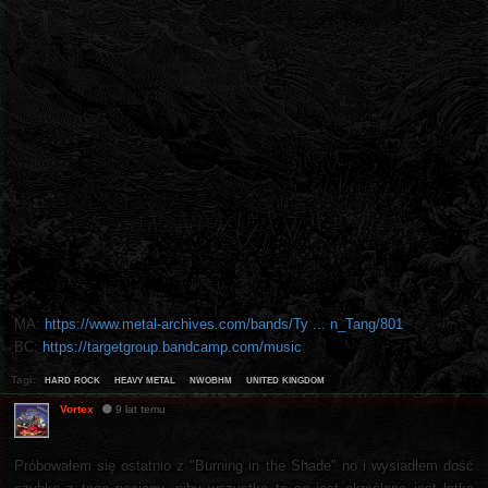
MA:
https://www.metal-archives.com/bands/Ty ... n_Tang/801
BC:
https://targetgroup.bandcamp.com/music
hard rock
heavy metal
nwobhm
united kingdom
Tagi:
Vortex
9 lat temu
Próbowałem się ostatnio z "Burning in the Shade" no i wysiadłem dość