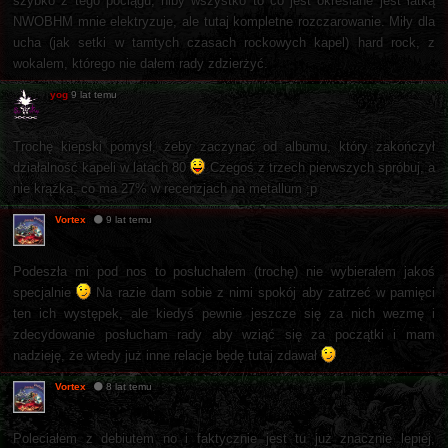
szybko z tego pociągu, niby wszystko to co jest określane jest łatką
NWOBHM mnie elektryzuje, ale tutaj kompletne rozczarowanie. Miły dla
ucha (jak setki w tamtych czasach rockowych kapel) hard rock, z
wokalem, którego nie dałem rady zdzierżyć.
yog
9 lat temu
Trochę kiepski pomysł, żeby zaczynać od albumu, który zakończył
działalność kapeli w latach 80
Czegoś z trzech pierwszych spróbuj, a
nie krążka, co ma 27% w recenzjach na metallum ;p
Vortex
9 lat temu
Podeszła mi pod nos to posłuchałem (trochę) nie wybierałem jakoś
specjalnie
Na razie dam sobie z nimi spokój aby zatrzeć w pamięci
ten ich występek, ale kiedyś pewnie jeszcze się za nich wezmę i
zdecydowanie posłucham rady aby wziąć się za początki i mam
nadzieję, że wtedy już inne relacje będę tutaj zdawał
Vortex
8 lat temu
Poleciałem z debiutem no i faktycznie jest tu już znacznie lepiej,