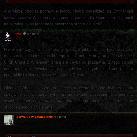
Ano widzę, chociaż poprawniej byłoby chyba powiedzieć, że Cirith Ungol
używa obrazów Whelana stworzonych jako okładki Moorcocka. Oni mieli
na okładce jakaś jego pracę stworzoną stricte dla nich?
yog
rok temu
Nie wiem, czy mieli, ale trochę gadacie jakby to nie była własność
malarza tylko kolesia na którego książkach te arty są umieszczone.
Cirith Ungol z Whelanem znają się chyba od pradawna. Z tego co się
orientuję, to też Whelana arty pojawiły się na tych okładkach dopiero
przy jakimś zbiorczym wydaniu sagi o Elryku.
Okładka Whelana użyta na
Cause of Death
też nie była zrobiona
specjalnie dla Obituary, tylko prawie dekadę wcześniej jako jedna z
dwóch części
Lovecraft's Nightmare
. Druga znalazła się m.in. na
okładce Demolition Hammer.
porwanie w satanistanie
rok temu