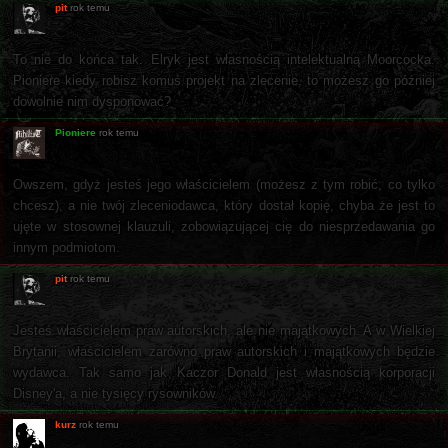
pit
rok temu
To nie do końca tak. Elryk jest własnością intelektualną Moorcocka.
Pioniere kiedy robisz komuś projekt na zlecenie, to możesz go później
dowolnie nim dysponować?
Pioniere
rok temu
Owszem, gdyż jesteś jego właścicielem (możesz z tym robić, co tylko
chcesz), a nie twój zleceniodawca, który dostał kopię, chyba że jest to
ujęte w stosownej klauzuli, zobowiązującej cię do niesprzedawania go
innym podmiotom.
pit
rok temu
Jesteś właścicielem praw autorskich, ale nie majątkowych. A w Wielkiej
Brytanii, właścicielem zarówno praw autorskich i majątkowych będzie
wydawca. Tak samo jak Kaczor Donald jest własnością korporacji
Disney'a, a nie tysięcy rysowników.
kurz
rok temu