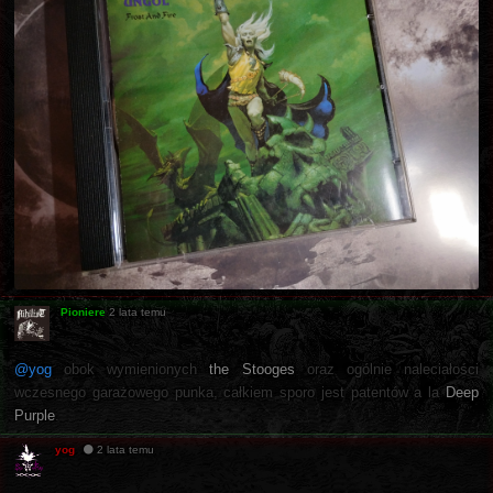
Pioniere
2 lata temu
@yog
obok wymienionych
the Stooges
oraz ogólnie naleciałości
wczesnego garażowego punka, całkiem sporo jest patentów a la
Deep
Purple
.
yog
2 lata temu