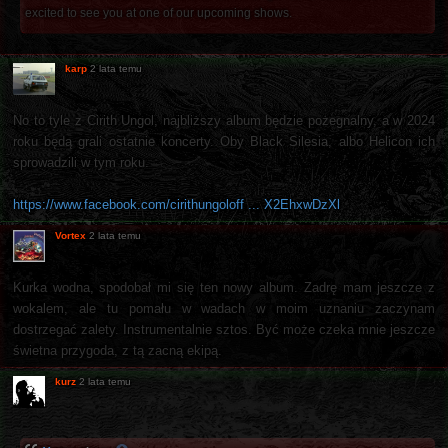
excited to see you at one of our upcoming shows.
karp
2 lata temu
No to tyle z Cirith Ungol, najbliższy album będzie pożegnalny, a w 2024
roku będą grali ostatnie koncerty. Oby Black Silesia, albo Helicon ich
sprowadzili w tym roku.
https://www.facebook.com/cirithungoloff ... X2EhxwDzXl
Vortex
2 lata temu
Kurka wodna, spodobał mi się ten nowy album. Zadrę mam jeszcze z
wokalem, ale tu pomału w wadach w moim uznaniu zaczynam
dostrzegać zalety. Instrumentalnie sztos. Być może czeka mnie jeszcze
świetna przygoda, z tą zacną ekipą.
kurz
2 lata temu