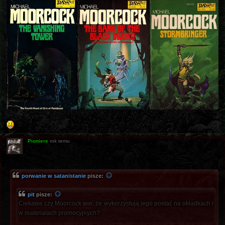
Pioniere
rok temu
porwanie w satanistanie
pisze:
pit
pisze:
Ciekawe czy Moorcock wie, że wykorzystują jego postać na okładkach i
w materiałach promocyjnych?