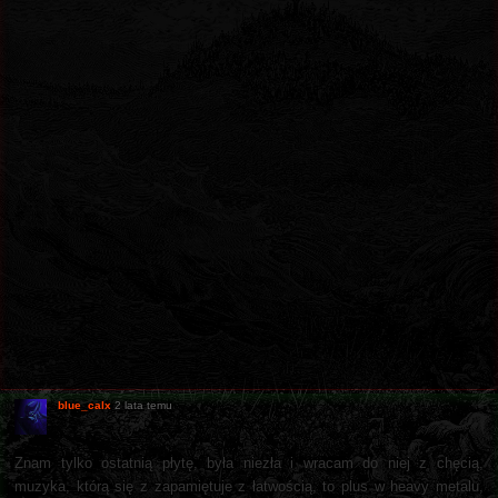
blue_calx
2 lata temu
Znam tylko ostatnią płytę, była niezła i wracam do niej z chęcią,
muzyka, którą się z zapamiętuje z łatwością, to plus w heavy metalu,