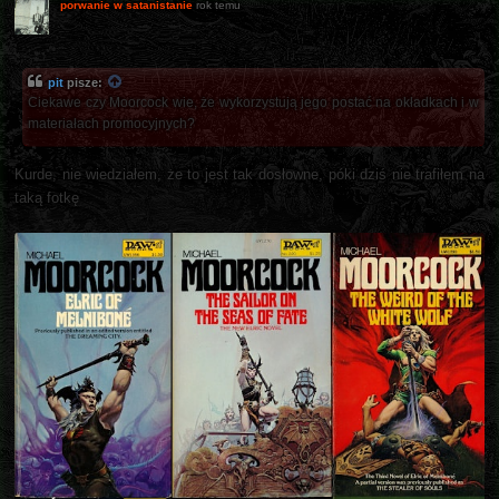
porwanie w satanistanie
rok temu
pit
pisze:
Ciekawe czy Moorcock wie, że wykorzystują jego postać na okładkach i w
materiałach promocyjnych?
Kurde, nie wiedziałem, że to jest tak dosłowne, póki dziś nie trafiłem na
taką fotkę