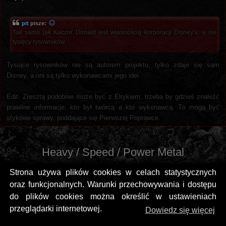
pit
pisze:
Tak samo jak Kaczor Donald jest własnością korporacji Disney'a, a nie
tysięcy rysowników.
Tysiące rysowników nie są autorem projektu, tylko zdaje się sam
Disney, a oni są tylko wykonawcami jego idei.
Edit. Zresztą podobnie może być z Elrykiem, trzeba by gdzieś znaleźć
prawilne informacje, kto był twórcą a kto wykonawcą. To mogą być
stykowe sprawy, poddające się Pierwszej Poprawce.
Heavy / Speed / Power Metal
Strona używa plików cookies w celach statystycznych
oraz funkcjonalnych. Warunki przechowywania i dostępu
do plików cookies można określić w ustawieniach
przeglądarki internetowej.
Dowiedz się więcej