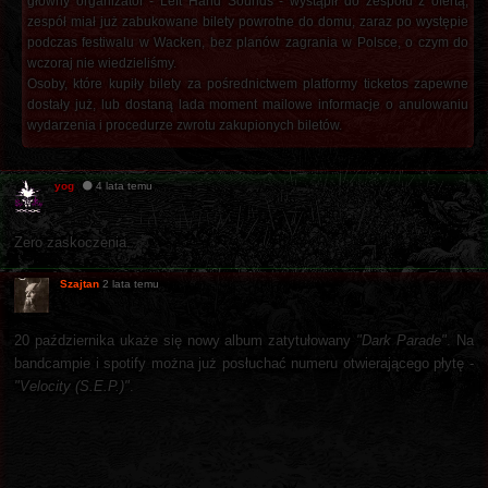
główny organizator - Left Hand Sounds - wystąpił do zespołu z ofertą,
zespół miał już zabukowane bilety powrotne do domu, zaraz po występie
podczas festiwalu w Wacken, bez planów zagrania w Polsce, o czym do
wczoraj nie wiedzieliśmy.
Osoby, które kupiły bilety za pośrednictwem platformy ticketos zapewne
dostały już, lub dostaną lada moment mailowe informacje o anulowaniu
wydarzenia i procedurze zwrotu zakupionych biletów.
yog
4 lata temu
Zero zaskoczenia.
Szajtan
2 lata temu
20 października ukaże się nowy album zatytułowany
"Dark Parade"
. Na
bandcampie i spotify można już posłuchać numeru otwierającego płytę -
"Velocity (S.E.P.)"
.