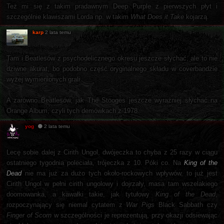
Też mi się z takim pradawnym Deep Purple z pierwszych płyt i
szczególnie klawiszami Lorda np. w takim
What Does it Take
kojarzą.
karp
2 lata temu
Tam i Beatlesów z psychodelicznego okresu jeszcze słychać, ale to nie
dziwne akurat, bo podobno część oryginalnego składu w coverbandzie
wyżej wymienionych grali.
A zarówno Beatlesów, jak The Stooges jeszcze wyraźniej słychać na
Orange Album, czyli tych demówkach z 1978.
yog
2 lata temu
Lecę sobie dalej z Cirith Ungol, dwójeczka to chyba z 25 razy w ciągu
ostatniego tygodnia poleciała, trójeczka z 10. Póki co. Na
King of the
Dead
nie ma już za dużo tych około-rockowych wpływów, to już jest
Cirith Ungol w pełni cirith ungolowy i dojrzały, masa tam wszelakiego
doomowanka, a kawałki takie, jak tytułowy
King of the Dead
,
rozpoczynający się niemal cytatem z
War Pigs
Black Sabbath czy
Finger of Scorn
w szczególności je reprezentują, przy okazji odsiewając