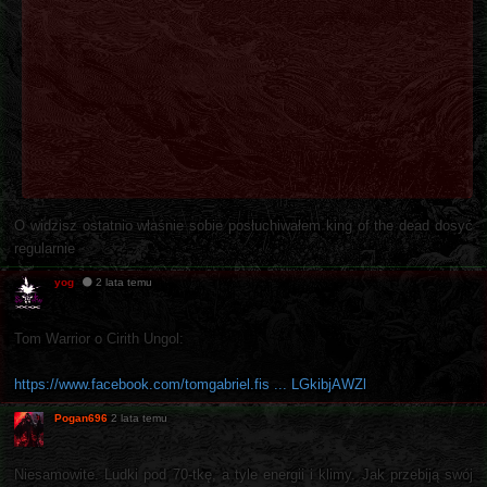
O widzisz ostatnio właśnie sobie posłuchiwałem king of the dead dosyć
regularnie
yog
2 lata temu
Tom Warrior o Cirith Ungol:
https://www.facebook.com/tomgabriel.fis ... LGkibjAWZl
Pogan696
2 lata temu
Niesamowite. Ludki pod 70-tkę, a tyle energii i klimy. Jak przebiją swój