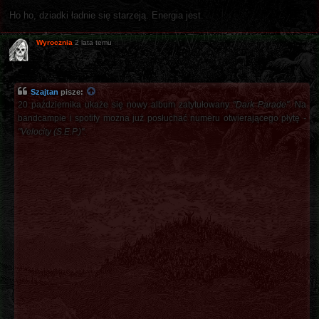
Ho ho, dziadki ładnie się starzeją. Energia jest.
Wyrocznia
2 lata temu
Szajtan
pisze:
20 października ukaże się nowy album zatytułowany
"Dark Parade"
. Na
bandcampie i spotify można już posłuchać numeru otwierającego płytę -
"Velocity (S.E.P.)"
.