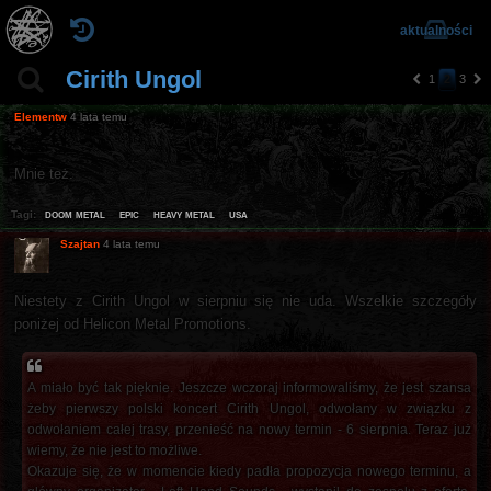
aktualności
Cirith Ungol
1
2
3
p
n
o
a
Elementw
4 lata temu
pr
st
z
ę
e
p
Mnie też.
d
n
ni
a
a
doom metal
epic
heavy metal
usa
Tagi:
Szajtan
4 lata temu
Niestety z Cirith Ungol w sierpniu się nie uda. Wszelkie szczegóły
poniżej od Helicon Metal Promotions.
A miało być tak pięknie. Jeszcze wczoraj informowaliśmy, że jest szansa
żeby pierwszy polski koncert Cirith Ungol, odwołany w związku z
odwołaniem całej trasy, przenieść na nowy termin - 6 sierpnia. Teraz już
wiemy, że nie jest to możliwe.
Okazuje się, że w momencie kiedy padła propozycja nowego terminu, a