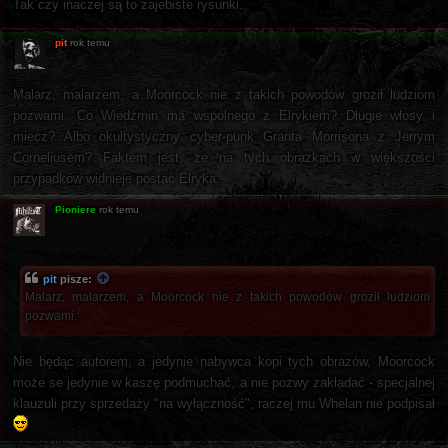
Tak czy inaczej są to zajebiste rysunki.
pit
rok temu
Malarz, malarzem, a Moorcock nie z takich powodów groził ludziom
pozwami. Co Wiedżmin ma wspólnego z Elrykiem? Długie włosy i
miecz? Albo okultystyczny cyber-punk Granta Morrisona z Jerrym
Corneliusem? Faktem jest, że na tych obrazkach w większości
przypadków widnieje postać Elryka.
Pioniere
rok temu
pit
pisze:
Malarz, malarzem, a Moorcock nie z takich powodów groził ludziom
pozwami.
Nie będąc autorem, a jedynie nabywca kopi tych obrazów, Moorcock
może se jedynie w kaszę podmuchać, a nie pozwy zakładać - specjalnej
klauzuli przy sprzedaży "na wyłączność", raczej mu Whelan nie podpisał