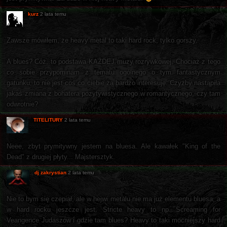
kurz
2 lata temu
Zawsze mówiłem, że heavy metal to taki hard rock, tylko gorszy.
A blues? Cóż, to podstawa KAŻDEJ muzy rozrywkowej. Chociaż z tego
co sobie przypominam z tematu ogólnego o tym fantastycznym
gatunku, to nie jest coś co ciebie za bardzo interesuje. Czyżby nastąpiła
jakaś zmiana z bohatera pozytywistycznego w romantycznego, czy tam
odwrotnie?
TITELITURY
2 lata temu
Neee, zbyt prymitywny jestem na bluesa. Ale kawałek "King of the
Dead" z drugiej płyty... Majstersztyk.
dj zakrystian
2 lata temu
Nie to bym się czepiał, ale w hejwi metalu nie ma już elementu bluesa, a
w hard rocku jeszcze jest. Stricte heavy to np. Screaming for
Veangence Judaszów i gdzie tam blues? Heavy to taki mocniejszy hard