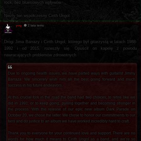
rock, bez bluesowych wpływów.
Niezły ten współczesny Cirith Ungol.
yog
2 lata temu
Drogi Jima Barrazy i Cirith Ungol, którego był gitarzystą w latach 1988-
1992 i od 2015, rozeszły się. Opuścił on kapelę z powodu
nawracających problemów zdrowotnych.
Due to ongoing health issues, we have parted ways with guitarist Jimmy
Barraza. We sincerely wish him all the best going forward and much
success in his future endeavors.
At this crucial fork in the road the band had two choices; to retire like we
did in 1991, or to keep going, pulling together and becoming stronger in
the process. With the release of our epic new album Dark Parade on
October 20, we chose the latter. We chose to honor our commitments to our
fans and do justice to an album we have worked incredibly hard to craft.
Thank you to everyone for your continued love and support. There are no
words for how much it means to Cirith Ungol as a band, and we’re so