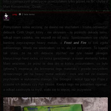
Info o zastępczym gitarzyscie przeczytałem tylko gdzieś na fb , chyba u
Marii Konopnickiej . Dzięki
yog
2 lata temu
Pomyślałem sobie wczoraj, że dawno nie słuchałem i trzeba odświeżyć
debiucik Cirith Ungol, który - nie ukrywam - tę przeszło dekadę temu,
odkąd mam cedeka, nie wszedł mi od razu. Spodziewałem się chyba
bardziej zwyczajnego heavy metalu, a
Frost and Fire
to coś zgoła
odmiennego. Wtedy nie wiedziałem, co to, ale już rozumiem. To kapela
tak stara, że na ich debiucie słychać nie tyle nawet jakiegoś
klasycznego hard rocka, co rocka garażowego, a nawet elementy funka.
Mam wrażenie, że przez te dwa dni w końcu zrozumiałem, co było
(główną?) inspiracją dla brzmienia tego materiału i przede wszystkim
dziwacznego jak na heavy metal wokalu - rock and roll ze śladami
psychodelii w wykonaniu starego The Stooges i wokal Iggy'ego Popa z
czasów ich debiutu czy
Fun House
. Kiedyś tego nie potrafiłem ogarnąć,
a odkąd zaiskrzyła ta myśl, stało się to więcej, niż oczywiste.