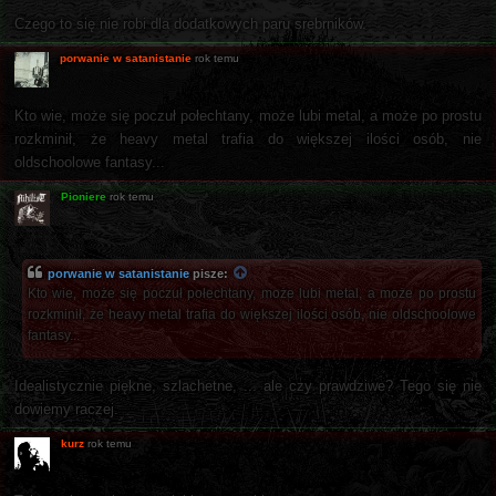
Czego to się nie robi dla dodatkowych paru srebrników.
porwanie w satanistanie
rok temu
Kto wie, może się poczuł połechtany, może lubi metal, a może po prostu
rozkminił, że heavy metal trafia do większej ilości osób, nie
oldschoolowe fantasy...
Pioniere
rok temu
porwanie w satanistanie
pisze:
Kto wie, może się poczuł połechtany, może lubi metal, a może po prostu
rozkminił, że heavy metal trafia do większej ilości osób, nie oldschoolowe
fantasy...
Idealistycznie piękne, szlachetne, ... ale czy prawdziwe? Tego się nie
dowiemy raczej.
kurz
rok temu