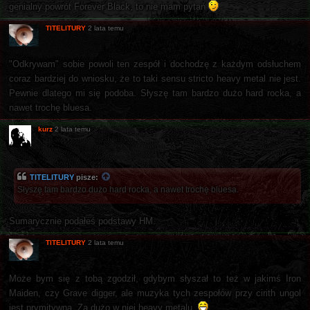
genialny powrót Forever Black, to nie mam pytań
TITELITURY
2 lata temu
"Odkrywam" sobie powoli ten zespół i dochodzę z każdym odsłuchem
coraz bardziej do wniosku, że to taki sensu stricto heavy metal nie jest.
Pewnie dlatego mi się podoba. Słyszę tam bardzo dużo hard rocka, a
nawet trochę bluesa.
kurz
2 lata temu
TITELITURY
pisze:
Słyszę tam bardzo dużo hard rocka, a nawet trochę bluesa.
Sumarycznie podałeś podstawy HM.
TITELITURY
2 lata temu
Może bym się z tobą zgodził, gdybym słyszał to też w jakimś Iron
Maiden, czy Grave digger, ale muzyka tych zespołów przy cirith ungol
jest prymitywna. Za dużo w niej heavy metalu.