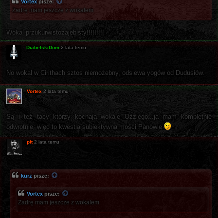
Vortex
pisze:
Zadrę mam jeszcze z wokalem
Wokal przukurwistozajebisty!!!!!!!!!
DiabelskiDom
2 lata temu
No wokal w Cirithach sztos niemożebny, odsiewa yogów od Dudusiów.
Vortex
2 lata temu
Są i też tacy którzy kochają wokale Ozziego...ja mam kompletnie
odwrotnie, więc to kwestia subiektywna mości Panowie
pit
2 lata temu
kurz
pisze:
Vortex
pisze:
Zadrę mam jeszcze z wokalem