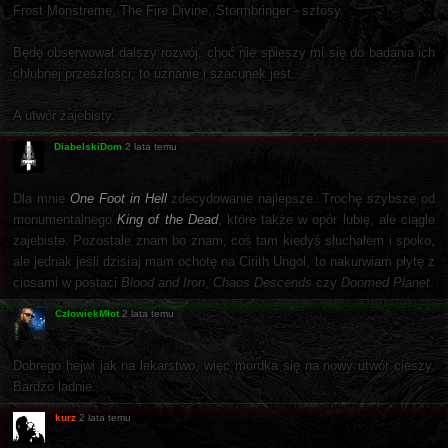
Frost Monstreme, The Fire Divine, Stormbringer - sztosy.
Będę obserwował dalszy rozwój, choć nie spieszy mi się do badania ich
chlubnej przeszłości, to uznanie i szacunek jest.
A utwór zajebisty.
DiabelskiDom
2 lata temu
Dla mnie
One Foot in Hell
zdecydowanie najlepsze. Trochę szybsze od
monumentalnego
King of the Dead
, które także w opór lubię, ale ciągle
zajebiste. Pozostałe znam bo znam, coś tam kiedyś słuchałem i spoko,
ale jednak jeśli dzisiaj mam ochotę na Cirith Ungol, to nakurwiam płytę z
ciosami w postaci
Blood and Iron
,
Chaos Descends
czy
Doomed Planet
.
CzłowiekMłot
2 lata temu
Dobrego hejwi jak na lekarstwo, więc mordka się na nowy utwór cieszy.
Bardzo ladnie.
kurz
2 lata temu