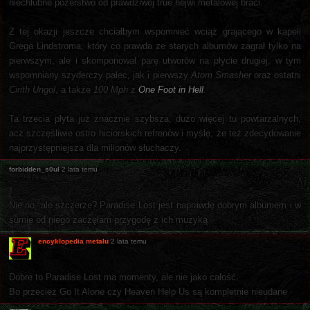
niechlubne pozerstwo od prawdziwej true hejwi metalowej braci.
Z tej okazji jeszcze chciałbym wspomnieć wciąż grającego w kapeli
Grega Lindstroma, który co prawda ze starych albumów zagrał tylko na
pierwszym, ale i skomponował parę utworów na płycie drugiej, w tym
wspomniany szyderczy palec, jak i pierwszy
Atom Smasher
oraz ostatni
Cirith Ungol
, a także
100 Mph
z
One Foot in Hell
.
Ta trzecia płyta już znacznie szybsza, dużo więcej tu powtarzalnych,
acz szczęśliwie ostro hiciorskich refrenów i myślę, że też zdecydowanie
najprzystępniejsza dla milionów słuchaczy.
forbidden_s0ul
2 lata temu
Nie no, ale szczerze? Paradise Lost jest naprawdę dobrym albumem i w
sumie od niego zaczęłam przygodę z ich muzyką
encyklopedia metalu
2 lata temu
Dobre to Paradise Lost ma momenty, ale nie jako całość.
Bo przeciez Go It Alone czy Heaven Help Us są kompletnie nieudane