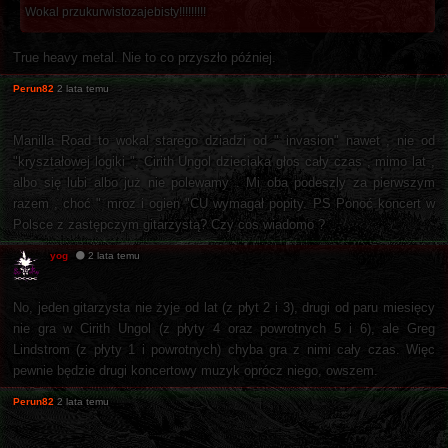
Wokal przukurwistozajebisty!!!!!!!!!
True heavy metal. Nie to co przyszło później.
Perun82
2 lata temu
Manilla Road to wokal starego dziadzi od " invasion" nawet , nie od
"kryształowej logiki ", Cirith Ungol dzieciaka głos cały czas , mimo lat ,
albo się lubi albo już nie polewamy . Mi oba podeszly za pierwszym
razem , choć " mroz i ogien "CU wymagał popity. PS Ponoć koncert w
Polsce z zastępczym gitarzystą? Czy cos wiadomo ?
yog
2 lata temu
No, jeden gitarzysta nie żyje od lat (z płyt 2 i 3), drugi od paru miesięcy
nie gra w Cirith Ungol (z płyty 4 oraz powrotnych 5 i 6), ale Greg
Lindstrom (z płyty 1 i powrotnych) chyba gra z nimi cały czas. Więc
pewnie będzie drugi koncertowy muzyk oprócz niego, owszem.
Perun82
2 lata temu