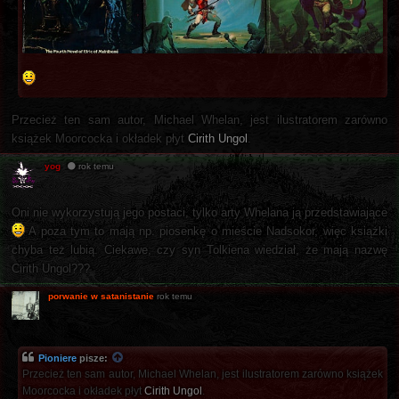
Przecież ten sam autor, Michael Whelan, jest ilustratorem zarówno
książek Moorcocka i okładek płyt
Cirith Ungol
.
yog
rok temu
Oni nie wykorzystują jego postaci, tylko arty Whelana ją przedstawiające
A poza tym to mają np. piosenkę o mieście Nadsokor, więc książki
chyba też lubią. Ciekawe, czy syn Tolkiena wiedział, że mają nazwę
Cirith Ungol???
porwanie w satanistanie
rok temu
Pioniere
pisze:
Przecież ten sam autor, Michael Whelan, jest ilustratorem zarówno książek
Moorcocka i okładek płyt
Cirith Ungol
.