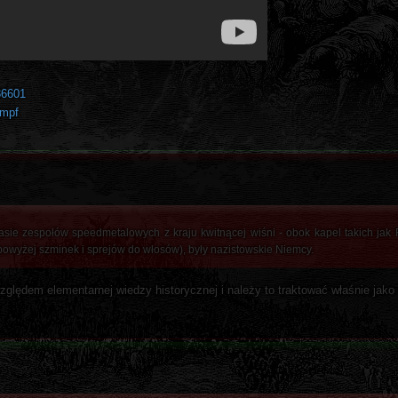
36601
ampf
asie zespołów speedmetalowych z kraju kwitnącej wiśni - obok kapel takich ja
wyżej szminek i sprejów do włosów), były nazistowskie Niemcy.
lędem elementarnej wiedzy historycznej i należy to traktować właśnie jako 