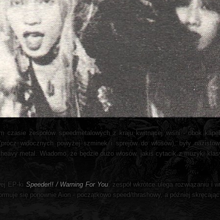
m czasie zespołów speedmetalowych z kraju kwitnącej wiśni - obok kape
prócz widocznych powyżej szminek i sprejów do włosów), były nazistow
i heavy metal. Wiadomo, że będzie dużo włosów, jakiś cytacik z muzyki klas
wej EP-ki
Speeder!! / Warning For You
, zespół wkrótce ulega rozwiązaniu i 
formuje się ponownie Aion - początkowo speed/thrashowy, a później skręcając