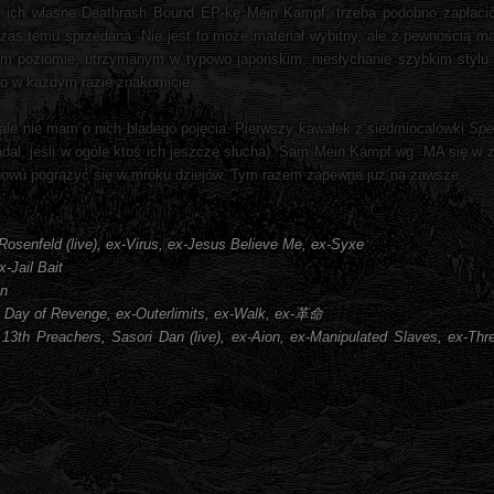
z ich własne Deathrash Bound EP-kę Mein Kampf, trzeba podobno zapłacić
 czas temu sprzedana. Nie jest to może materiał wybitny, ale z pewnością ma
m poziomie, utrzymanym w typowo japońskim, niesłychanie szybkim stylu - j
ego w każdym razie znakomicie.
 ale nie mam o nich bladego pojęcia. Pierwszy kawałek z siedmiocalówki
Spe
nadal, jeśli w ogóle ktoś ich jeszcze słucha). Sam Mein Kampf wg. MA się w 
i znowu pogrążyć się w mroku dziejów. Tym razem zapewne już na zawsze.
Rosenfeld (live), ex-Virus, ex-Jesus Believe Me, ex-Syxe
x-Jail Bait
an
he Day of Revenge, ex-Outerlimits, ex-Walk, ex-革命
 13th Preachers, Sasori Dan (live), ex-Aion, ex-Manipulated Slaves, ex-Thr