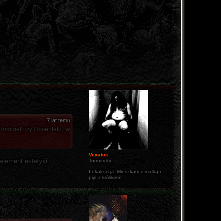
7 lat temu
k Rommel czy Rosenfeld, w
Vexatus
element estetyki.
Tormentor
Lokalizacja:
Mieszkam z matką i
piję z królikiem!