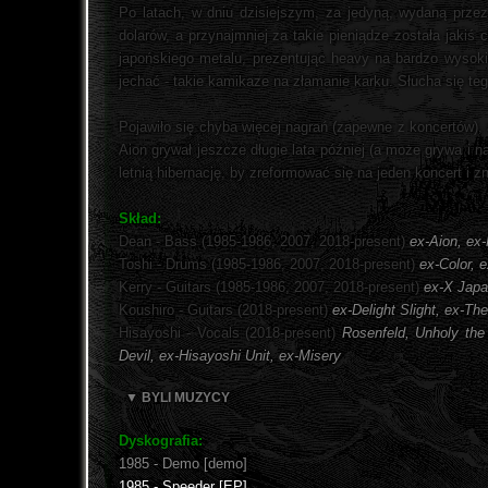
Po latach, w dniu dzisiejszym, za jedyną, wydaną prze
dolarów, a przynajmniej za takie pieniądze została jakiś
japońskiego metalu, prezentując heavy na bardzo wysoki
jechać - takie kamikaze na złamanie karku. Słucha się t
Pojawiło się chyba więcej nagrań (zapewne z koncertów),
Aion grywał jeszcze długie lata później (a może grywa i 
letnią hibernację, by zreformować się na jeden koncert 
Skład:
Dean - Bass (1985-1986, 2007, 2018-present)
ex-Aion, ex-
Toshi - Drums (1985-1986, 2007, 2018-present)
ex-Color, e
Kerry - Guitars (1985-1986, 2007, 2018-present)
ex-X Jap
Koushiro - Guitars (2018-present)
ex-Delight Slight, ex-T
Hisayoshi - Vocals (2018-present)
Rosenfeld, Unholy the
Devil, ex-Hisayoshi Unit, ex-Misery
▼ BYLI MUZYCY
Dyskografia:
1985 - Demo [demo]
1985 - Speeder [EP]