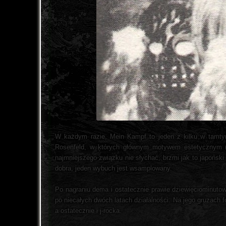
W każdym razie, Mein Kampf to jeden z kilku w tamty
Rosenfeld, w których głównym motywem estetycznym (
najmniejszego związku nie słychać, brzmi jak to japońsk
dobra, jeden wybuch jest wsamplowany.
Po nagraniu dema i ostatecznie prawie dziewięciominuto
po niecałych dwóch latach działalności. Na jego gruzach 
a ostatecznie i j-rocka.