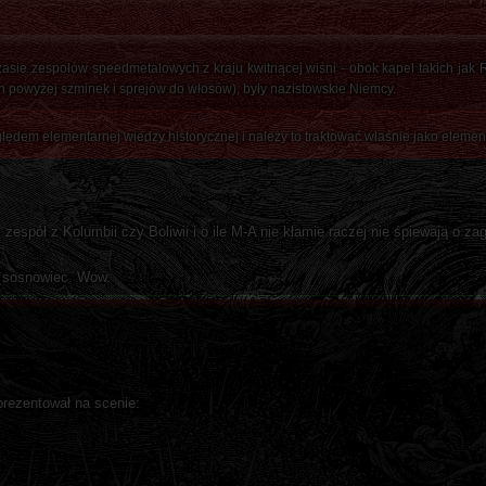
zasie zespołów speedmetalowych z kraju kwitnącej wiśni - obok kapel takich jak
powyżej szminek i sprejów do włosów), były nazistowskie Niemcy.
dem elementarnej wiedzy historycznej i należy to traktować właśnie jako element 
espół z Kolumbii czy Boliwii i o ile M-A nie kłamie raczej nie śpiewają o zag
 sosnowiec. Wow.
rezentował na scenie: