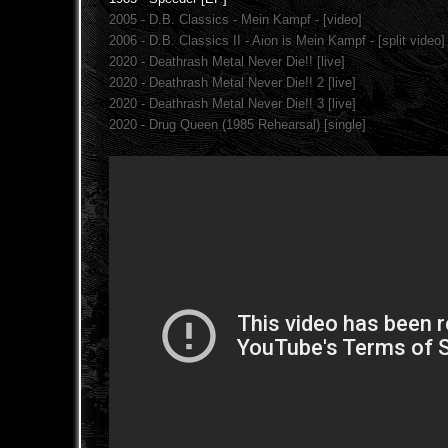
2005 - D.B. Classics - Mein Kampf - [video]
2006 - D.B. Classics II - Aion is Mein Kampf - [split video]
2020 - Deathrash Metal Never Die!! [live]
2020 - Deathrash Metal Never Die!! 2 [live]
2020 - Deathrash Metal Never Die!! 3 [live]
2020 - Drug Queen (1985 Rehearsal) [single]