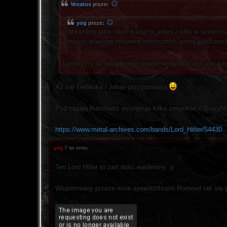
Vexatus
pisze:
yog
pisze:
W każdym razie, Mein Kampf to jeden z kilku w tamtym c
których głównym motywem estetycznym (prócz widocznych 
Japończycy są niestety dość poważnie upośledzeni pod wzglę
Aż się Treblinka i Johan przypominają
Pod nazwą Auschwitz występuje kilka zespołów z Brazylii, z
https://www.metal-archives.com/bands/Lord_Hitler/54430
-
yog
7 lat temu
Ten Lord Hitler to żart dość ewidentny :p
Wspomniany przeze mnie speedo/thrash Rommel tak się p