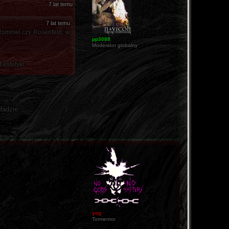
7 lat temu
7 lat temu
 Rommel czy Rosenfeld, w
pp3088
Moderator globalny
estetyki.
ładzie.
yog
Tormentor