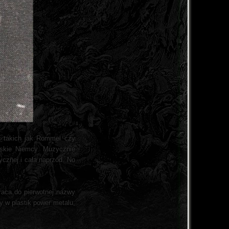
l takich jak Rommel czy
skie Niemcy. Muzycznie
ycznej i cała naprzód. No
wraca do pierwotnej nazwy
y w plastik power metalu,