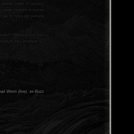
 kwotę rzędu 10 tysięcy
 swoje miejsce w historii
ak to tylko oni potrafią
eder!! / Warning For You
,
zeszłym roku przerwał 32-
ead Worm (live), ex-Buzz