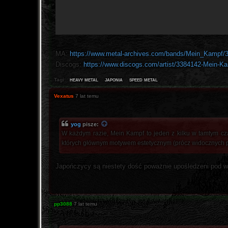
MA:
https://www.metal-archives.com/bands/Mein_Kampf/
Discogs:
https://www.discogs.com/artist/3384142-Mein-K
heavy metal
japonia
speed metal
Tagi:
Vexatus
7 lat temu
yog
pisze:
W każdym razie, Mein Kampf to jeden z kilku w tamtym cz
których głównym motywem estetycznym (prócz widocznych po
Japończycy są niestety dość poważnie upośledzeni pod wzg
pp3088
7 lat temu