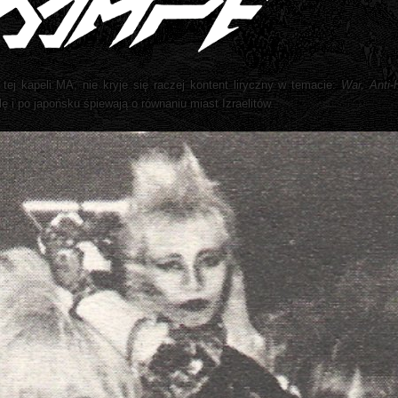
ej kapeli MA, nie kryje się raczej kontent liryczny w temacie:
War, Anti-
ę i po japońsku śpiewają o równaniu miast Izraelitów.