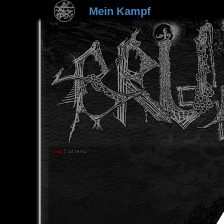
Mein Kampf
yog
7 lat temu