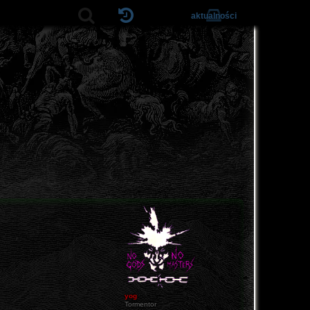
aktualności
yog
Tormentor