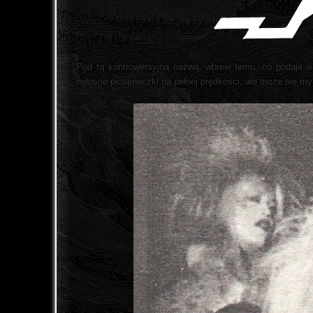
Pod tą kontrowersyjną nazwą, wbrew temu, co podaje o t
miłosne pioseneczki na pełnej prędkości, ale może się myl