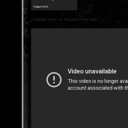
I wygląda na to, że niezgorsze hity grali: