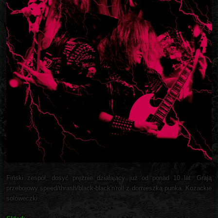
Fiński zespół, dosyć prężnie działający już od ponad 10 lat. Grają
przebojowy speed/thrash/black-black'n'roll z domieszką punka. Kozackie
solóweczki.