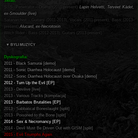
Skład:
S. S. Penetrator - Drums (2011-present)
Lapin Helvetti, Terveet Kädet,
ex-Smoulder (live)
Satanarchist - Guitars (2011-2013), Vocals (2011-present), Bass (2013-
present)
Alucard, ex-Necrotoxin
Witch Rider - Bass (2012-2013), Guitars (2013-present)
▼ BYLI MUZYCY
Dyskografia:
2011 - Black Samurai [demo]
2011 - Sonic Diarrhea Holocaust [demo]
2012 - Sonic Diarrhea Holocaust over Osaka [demo]
2012 - Turn Up the Evil [EP]
2013 - Devilive [live]
2013 - Various Tracks [kompilacja]
2013 - Barbatos Brutalities [EP]
2013 - Sabbatical Boneslaught [split]
2013 - Poisoned to the Bone [split]
2014 - Sex & Necromancy [EP]
2014 - Devil Must Be Driven Out with GISM [split]
2015 - Evil Triumphs Again