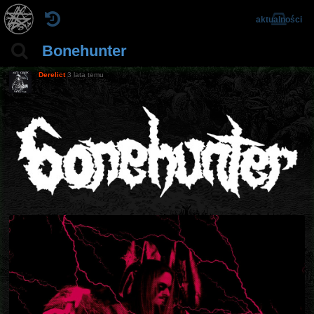
aktualności
Bonehunter
Derelict
3 lata temu