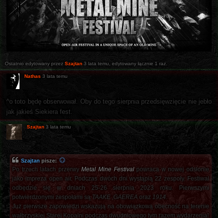
Ostatnio edytowany przez
Szajtan
3 lata temu
, edytowany łącznie 1 raz.
Nathas
3 lata temu
^o toto będę obserwował. Oby do tego sierpnia przedsięwzięcie nie jebło
jak jakieś Siekiera fest.
Szajtan
3 lata temu
Szajtan
pisze:
Po trzech latach przerwy
Metal Mine Festival
powraca w nowej odsłonie
jako impreza open air. Podczas dwóch dni wystąpią 22 zespoły. Festiwal
odbędzie się w dniach 25-26 sierpnia 2023 roku. Pierwszymi
potwierdzonymi zespołami są
TAAKE
,
GAEREA
oraz
1914
.
Już pierwsze zapowiedzi wskazują na obowiązkową obecność na terenie
wałbrzyskiej Starej Kopalni podczas dwudniowego tym razem wydarzenia!