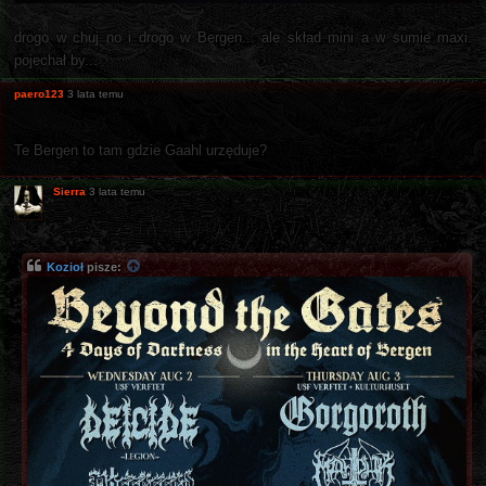
drogo w chuj no i drogo w Bergen... ale skład mini a w sumie maxi.
pojechał by...
paero123
3 lata temu
Te Bergen to tam gdzie Gaahl urzęduje?
Sierra
3 lata temu
Kozioł
pisze: