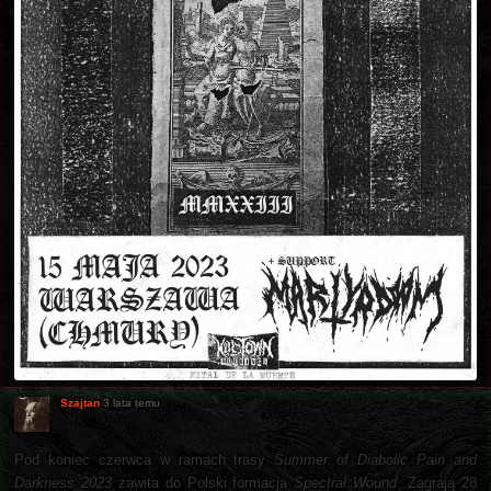
Szajtan
3 lata temu
Pod koniec czerwca w ramach trasy
Summer of Diabolic Pain and
Darkness 2023
zawita do Polski formacja
Spectral Wound
. Zagrają 28