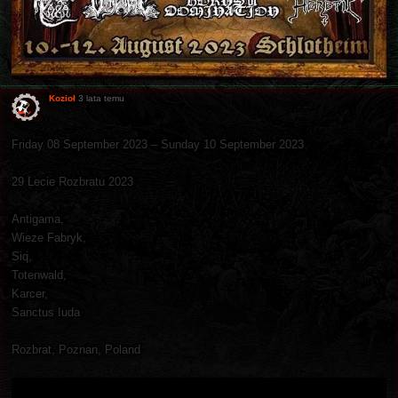
Kozioł
3 lata temu
Friday 08 September 2023 – Sunday 10 September 2023
29 Lecie Rozbratu 2023
Antigama,
Wieze Fabryk,
Siq,
Totenwald,
Karcer,
Sanctus Iuda
Rozbrat, Poznan, Poland