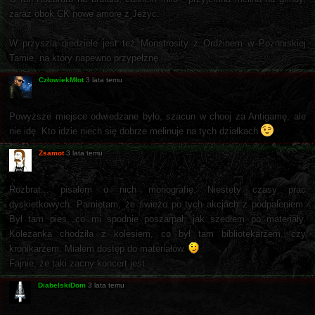
zaraz obok CK nowe amore z Jeżyc.
W przyszlą niedziele jest też Monstrosity z Ordżinem w Poznniskiej
Tamie, na który napewno przypełznę
CzłowiekMłot
3 lata temu
Powyższe miejsce odwiedzane było, szacun w chooj za Antigamę, ale
nie idę. Kto idzie niech się dobrze melinuje na tych działkach
Zsamot
3 lata temu
Rozbrat... pisałem o nich monografię. Niestety czasy prac
dyskietkowych. Pamiętam, że świeżo po tych akcjach z podpaleniem.
Był tam pies, co mi spodnie poszarpał, jak szedłem po materiały.
Koleżanka chodziła z kolesiem, co był tam bibliotekarzem, czy
kronikarzem. Miałem dostęp do materiałów.
Fajnie, że taki zacny koncert jest.
DiabelskiDom
3 lata temu