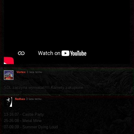
Vortex
3 lata temu
SDL zaczyna wymiatać!!!! Karnety zakupione.
Nathas
3 lata temu
13-16.07 - Castle Party
25-26.08 - Metal Mine
07-09.09 - Summer Dying Loud