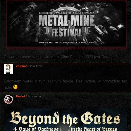
Czwartym asem w rękawie Metal Mine Festival 2023 jest
Rotting Christ
.
Zsamot
3 lata temu
Założyłem wątek o tym zacnym feście. Raz byłem, w przyszłym też
jadę.
Kozioł
3 lata temu