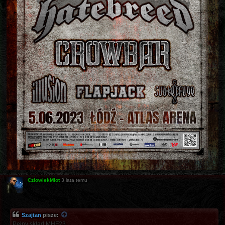
CzłowiekMłot
3 lata temu
Szajtan
pisze:
Pełny skład MHF23...