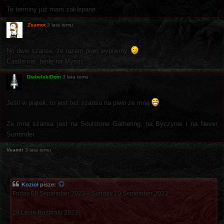
Te terminy już mam zaklepane.
Zsamot
3 lata temu
No dwie szanse, że razem piwo wypijemy.
Castle nie, będę na Mystic.
DiabelskiDom
3 lata temu
Jeśli w piątek, to jest też szansa na piwo ze mną
Ze mną szansa jest na Soulstone Gathering, na Byczynie i na Never
Surrender.
Veamir
3 lata temu
Kozioł
pisze:
Friday 08 September 2023 – Sunday 10 September 2023
29 Lecie Rozbratu 2023