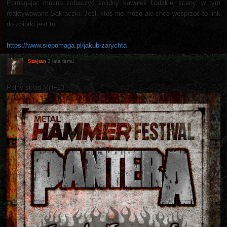
Pomagając można zobaczyć solidny kawałek Łódzkiej sceny, w tym
reaktywowane Sakraczki. Jeśli ktoś nie może ale chce wesprzeć to link
do zbiórki jest tu
https://www.siepomaga.pl/jakub-zarychta
Szajtan
3 lata temu
Pełny skład MHF23...