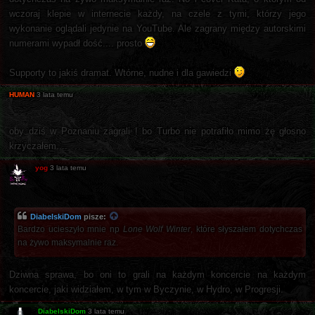
wczoraj klepie w internecie każdy, na czele z tymi, którzy jego
wykonanie oglądali jedynie na YouTube. Ale zagrany między autorskimi
numerami wypadł dość.... prosto
Supporty to jakiś dramat. Wtórne, nudne i dla gawiedzi
HUMAN
3 lata temu
oby dziś w Poznaniu zagrali ! bo Turbo nie potrafiło mimo żę głosno
krzyczałem....
yog
3 lata temu
DiabelskiDom
pisze:
Bardzo ucieszyło mnie np
Lone Wolf Winter
, które słyszałem dotychczas
na żywo maksymalnie raz.
Dziwna sprawa, bo oni to grali na każdym koncercie na każdym
koncercie, jaki widziałem, w tym w Byczynie, w Hydro, w Progresji.
DiabelskiDom
3 lata temu