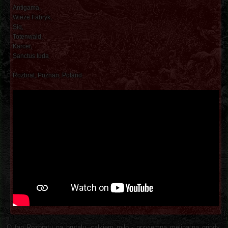
Antigama,
Wieze Fabryk,
Siq,
Totenwald,
Karcer,
Sanctus Iuda
Rozbrat, Poznan, Poland
O fan Rozbratu na brutalu, calkiem miło - przyjemna melina na grindy,