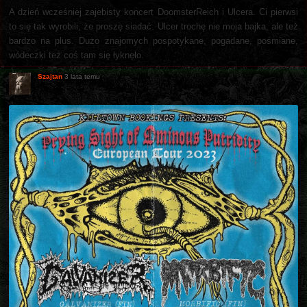
A dzień wcześniej zajebisty koncert DoomsterReich i Ulcera. Ci pierwsi
to się tak wyrobili, że proszę siadać. Ulcer trochę nie moja bajka, ale też
bardzo na plus. Dużo znajomych pospotykane, pogadane, pośmiane,
wódeczki też coś tam się łyknęło.
Szajtan
3 lata temu