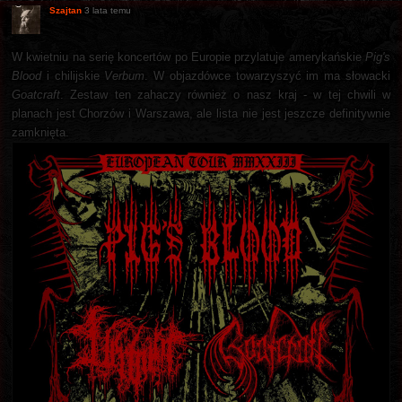
Szajtan
3 lata temu
W kwietniu na serię koncertów po Europie przylatuje amerykańskie
Pig's
Blood
i chilijskie
Verbum
. W objazdówce towarzyszyć im ma słowacki
Goatcraft
. Zestaw ten zahaczy również o nasz kraj - w tej chwili w
planach jest Chorzów i Warszawa, ale lista nie jest jeszcze definitywnie
zamknięta.