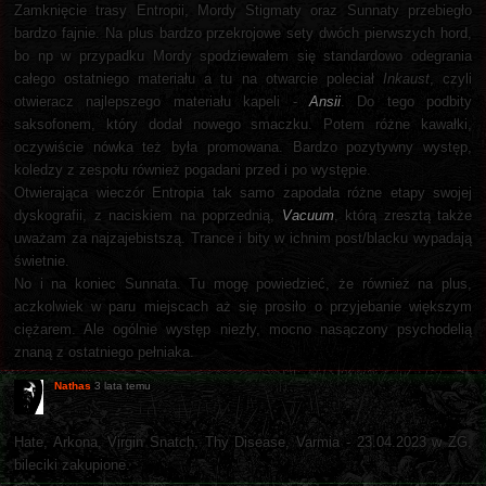
Zamknięcie trasy Entropii, Mordy Stigmaty oraz Sunnaty przebiegło
bardzo fajnie. Na plus bardzo przekrojowe sety dwóch pierwszych hord,
bo np w przypadku Mordy spodziewałem się standardowo odegrania
całego ostatniego materiału a tu na otwarcie poleciał
Inkaust
, czyli
otwieracz najlepszego materiału kapeli -
Ansii
. Do tego podbity
saksofonem, który dodał nowego smaczku. Potem różne kawałki,
oczywiście nówka też była promowana. Bardzo pozytywny występ,
koledzy z zespołu również pogadani przed i po występie.
Otwierająca wieczór Entropia tak samo zapodała różne etapy swojej
dyskografii, z naciskiem na poprzednią,
Vacuum
, którą zresztą także
uważam za najzajebistszą. Trance i bity w ichnim post/blacku wypadają
świetnie.
No i na koniec Sunnata. Tu mogę powiedzieć, że również na plus,
aczkolwiek w paru miejscach aż się prosiło o przyjebanie większym
ciężarem. Ale ogólnie występ niezły, mocno nasączony psychodelią
znaną z ostatniego pełniaka.
Nathas
3 lata temu
Hate, Arkona, Virgin Snatch, Thy Disease, Varmia - 23.04.2023 w ZG,
bileciki zakupione.