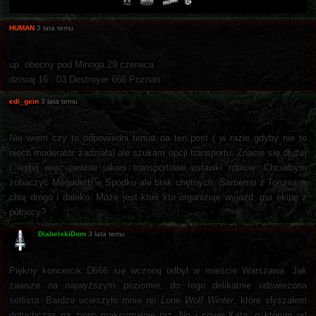
HUMAN
3 lata temu
up. obecny pod Minoga 29 czerwca
dzisiaj 16 . 03 Destroyer 666 Poznan
edi_gein
3 lata temu
Nie wiem czy to odpowiedni temat na ten post ( w razie gdyby nie to
niech moderator zadziała) ale szukam opcji transportu. Znacie się dłużej
i lepiej więc pewnie jakieś transportowe ustawki robicie. Chciałbym
zobaczyć Megadeth w Spodku ale brak chętnych. Samemu z Torunia w
chuj drogo i daleko. Może jest ktoś kto organizuje wyjazd, ma ekipę z
północy?
DiabelskiDom
3 lata temu
Piękny koncercik D666 się wczoraj odbył w mieście Warszawa. Jak
zawsze na najwyższym poziomie, do tego delikatnie odświeżona
setlista. Bardzo ucieszyło mnie np
Lone Wolf Winter
, które słyszałem
dotychczas na żywo maksymalnie raz. No i cover Kata, o którym od