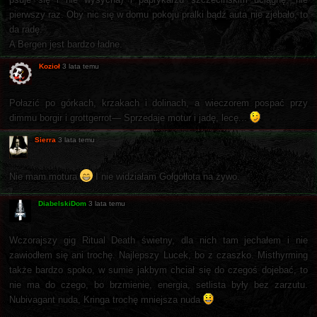
pierwszy raz. Oby nic się w domu pokoju pralki bądź auta nie zjebało, to
da radę.
A Bergen jest bardzo ładne.
Kozioł
3 lata temu
Połazić po górkach, krzakach i dolinach, a wieczorem pospać przy
dimmu borgir i grottgerrot— Sprzedaje motur i jadę, lecę...
Sierra
3 lata temu
Nie mam motura
I nie widziałam Gołgołłota na żywo.
DiabelskiDom
3 lata temu
Wczorajszy gig Ritual Death świetny, dla nich tam jechałem i nie
zawiodłem się ani trochę. Najlepszy Lucek, bo z czaszko. Misthyrming
także bardzo spoko, w sumie jakbym chciał się do czegoś dojebać, to
nie ma do czego, bo brzmienie, energia, setlista były bez zarzutu.
Nubivagant nuda, Kringa trochę mniejsza nuda