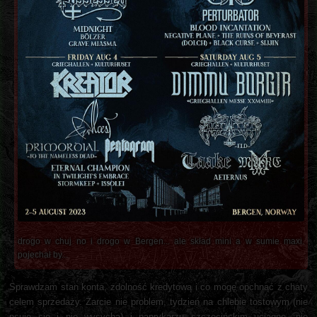
drogo w chuj no i drogo w Bergen... ale skład mini a w sumie maxi.
pojechał by...
Sprawdzam stan konta, zdolność kredytową i co mogę opchnąć z chaty
celem sprzedaży. Żarcie nie problem, tydzień na chlebie tostowym (nie
psuje się i nie wysycha) i paprykarzu szczecińskim uciągnę, nie