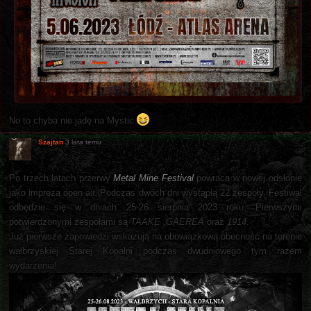
No to chyba nie jadę na Mystic
Szajtan
3 lata temu
Po trzech latach przerwy
Metal Mine Festival
powraca w nowej odsłonie
jako impreza open air. Podczas dwóch dni wystąpią 22 zespoły. Festiwal
odbędzie się w dniach 25-26 sierpnia 2023 roku. Pierwszymi
potwierdzonymi zespołami są
TAAKE
,
GAEREA
oraz
1914
.
Już pierwsze zapowiedzi wskazują na obowiązkową obecność na terenie
wałbrzyskiej Starej Kopalni podczas dwudniowego tym razem
wydarzenia!