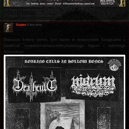
16 maja / Leśniczówka / Chorzów
17 maja / Voodoo / Warszawa
Szajtan
3 lata temu
Dopiszcie kolejny termin, tym razem w towarzystwie Szwajcarów z
Deathcult
, szwedzko-duńsko-meksykańskiego
Nigrum
i rodzimego
Martyrdoom
.