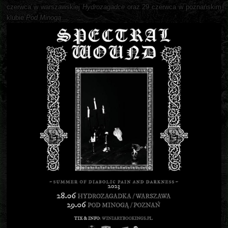
czerwca w warszawskiej
Hydrozagadce
oraz 29 czerwca w poznańskim
klubie
Pod Minogą
.