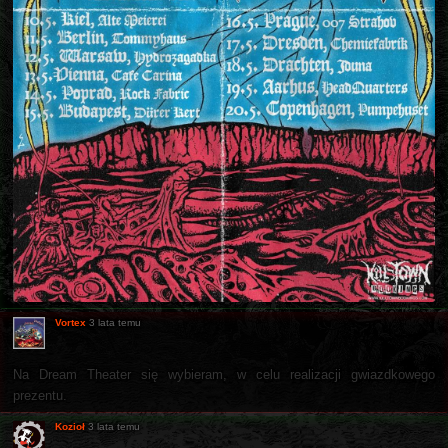
Vortex
3 lata temu
Na Dream Theater się wybieram, w celu realizacji gwiazdkowego
prezentu.
Kozioł
3 lata temu