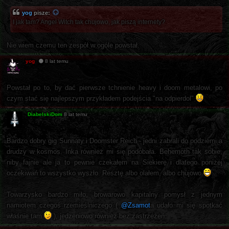
yog
pisze:
I jak tam? Angel Witch tak chujowo, jak piszą internety?
Nie wiem czemu ten zespół w ogóle powstał.
yog
8 lat temu
Powstał po to, by dać pierwsze tchnienie heavy i doom metalowi, po
czym stać się najlepszym przykładem podejścia "na odpierdol"
DiabelskiDom
8 lat temu
Bardzo dobry gig Sunnaty i Doomster Reich - jedni zabrali do podziemi a
drudzy w kosmos. Inka również mi się podobała. Behemoth tak sobie,
niby fajnie ale ja to pewnie czekałem na Siekierę i dlatego poniżej
oczekiwań to wszystko wyszło. Resztę albo olałem, albo chujowo
Towarzysko bardzo miło, browarowo kapitalny pomysł z jednym
namiotem czegoś rzemieślniczego (
@Zsamot
a udało mi się spotkać
właśnie tam
), jedzeniowo również bez zastrzeżeń.