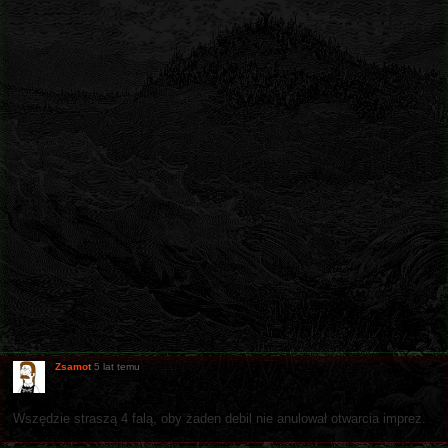
Zsamot
5 lat temu
Wszędzie straszą 4 falą, oby żaden debil nie anulował otwarcia imprez.