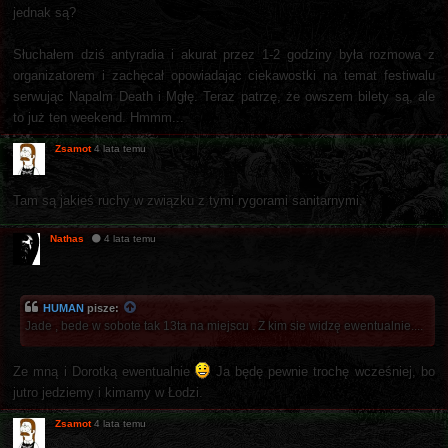
jednak są?
Słuchałem dziś antyradia i akurat przez 1-2 godziny była rozmowa z
organizatorem i zachęcał opowiadając ciekawostki na temat festiwalu
serwując Napalm Death i Mgłę. Teraz patrzę, że owszem bilety są, ale
to już ten weekend. Hmmm...
Zsamot
4 lata temu
Tam są jakieś ruchy w związku z tymi rygorami sanitarnymi.
Nathas
4 lata temu
HUMAN
pisze:
Jade , bede w sobote tak 13ta na miejscu . Z kim sie widzę ewentualnie....
Ze mną i Dorotką ewentualnie
Ja będę pewnie trochę wcześniej, bo
jutro jedziemy i kimamy w Łodzi.
Zsamot
4 lata temu