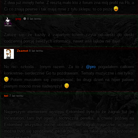
Z dwa już minęły hehe. Z resztą mało kto z forum zna mój profil na Fb, a
Ci co znają pewnie i tak mają mnie z tyłu sklepu, to co piszę
yog
8 lat temu
Założę się, że każdy z zapartym tchem czyta od deski do deski
codzienną porcję świeżych informacji, nawet jeśli lajków nie daje!
Zsamot
8 lat temu
No nic- szkoda... Innym razem. Za to z
@pro
pogadałem całkiem
konkretnie- serdecznie Go tu pozdrawiam. Tematy muzyczne i nie tylko.
Potem musiałem się zrestartować, bo drugi dzień na hiper paliwie
piwnym mocno mnie nadwyrężył.
twi
7 lat temu
Najgorszym elementem występu Entombed było to że zagrali tuż po
Incantation, tam był ogień i techniczna perełka, a chwile później na
Entombed wszystko trochę obsiadło, nie zagrali tragicznie, w sumie
można było się spodziewać że tak będzie.. ale takie wrażenie pozostało
mimo wszystko.