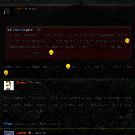
pro
7 lat temu
Zsamot
pisze:
No nic- szkoda... Innym razem. Za to z @pro pogadałem całkiem
konkretnie- serdecznie Go tu pozdrawiam. Tematy muzyczne i nie tylko.
Potem musiałem się zrestartować, bo drugi dzień na hiper paliwie piwnym
mocno mnie nadwyrężył.
Takie rozmowy lubię: muza, życie
Widzimy się na Slayerze! Pozdro
Zsamot
7 lat temu
Incantation w Poznaniu, u Bazyla to był majestat i potęga, a teraz to był
po prosty dobry koncert. Za to Entombed to był żywioł. Po prostu
totalny, wyluzowany koncert.
@pro
widzimy się w listopadzie!
Vortex
7 lat temu