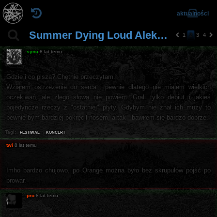
aktualności
Summer Dying Loud Aleksandrów Łódzki
1
2
3
4
p
n
o
a
synu
8 lat temu
pr
st
z
ę
e
p
Gdzie i co piszą? Chętnie przeczytam.
d
n
Wziąłem ostrzeżenie do serca i pewnie dlatego nie mialem wielkich
ni
a
a
oczekiwań, ale złego słowa nie powiem. Grali tylko debiut i jakieś
pojedyncze rzeczy z "ostatniej" płyty. Gdybym nie znał ich muzy to
pewnie bym bardziej pokręcił nosem, a tak - bawiłem się bardzo dobrze.
festiwal
koncert
Tagi:
twi
8 lat temu
Imho bardzo chujowo, po Orange można było bez skrupułów pójść po
browar.
pro
8 lat temu