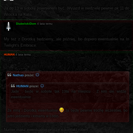
Ja do 13 w sobotę powinienem być. Wyjazd w niedzielę pewnie ok 11 do
Wrocka na Kata.
DiabelskiDom
4 lata temu
My też z Dorotką będziemy, ale później, bo dopiero ewentualnie na In
Twilight's Embrace.
HUMAN
4 lata temu
Nathas
pisze:
HUMAN
pisze:
Jade , bede w sobote tak 13ta na miejscu . Z kim sie widzę
ewentualnie....
Ze mną i Dorotką ewentualnie
Ja będę pewnie trochę wcześniej, bo
jutro jedziemy i kimamy w Łodzi.
Numer masz ewentualnie prosze o kontakt robert