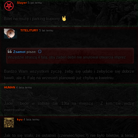
Slayer
5 lat temu
Bilet na muzę i parking kupiony
TITELITURY
5 lat temu
Zsamot
pisze:
Wszędzie straszą 4 falą, oby żaden debil nie anulował otwarcia imprez.
Bardzo Wam wszystkim życzę, żeby się udało i żebyście się dobrze
bawili, ale 4. Falę na wrzesień planowali już chyba w kwietniu...
HUMAN
4 lata temu
Jade , bede w sobote tak 13ta na miejscu . Z kim sie widzę
ewentualnie....
kyu
4 lata temu
Jak to się stało, że ostatnio (czerwiec/lipiec?) nie było biletów, a teraz