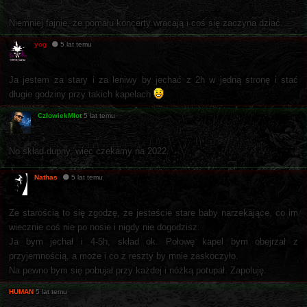
Niemniej fajnie, że pomału koncerty wracają i coś się zaczyna dziać.
yog
5 lat temu
Ja jestem za stary i za leniwy by jechać z 2h w jedną stronę i stać
długie godziny przy takich kapelach
CzłowiekMłot
5 lat temu
No skład dupny, więc czekamy na 2022.
Nathas
5 lat temu
Ze starością to się zgodzę, że jesteście stare baby narzekające, co im
wiecznie coś nie po nosie i nigdy nie dogodzisz.
Ja bym jechał i 4-5h, skład ok. Połowę kapel bym obejrzał z
przyjemnością, a może i co z reszty by mnie zaskoczyło.
Na pewno bym się pobujał przy każdej i nóżką potupał. Zapoluję.
HUMAN
5 lat temu