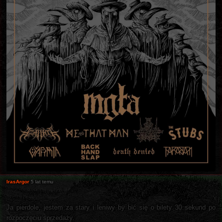
IrasArgor
5 lat temu
Ja pierdole, jestem za stary i leniwy by bić się o bilety 30 sekund po
rozpoczęciu sprzedaży.