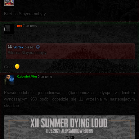
Bilet na Slayera nabyty
pro
7 lat temu
Vortex
pisze:
Bilet na Slayera nabyty
Good
CzłowiekMłot
5 lat temu
Prawdopodobnie jednodniowa, p(l)andemiczna edycja z limitem
wynoszącym 950 osób, odbędzie się 11 września w następującym
składzie: