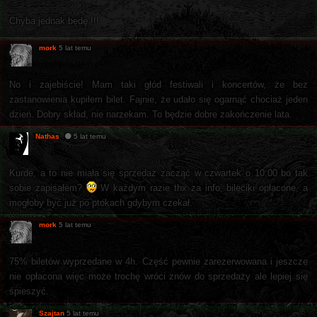
Chyba jednak będę !!!
mork
5 lat temu
No i zajebiście! Mam taki głód festiwali i koncertów, że bez
zastanowienia kupiłem bilet. Fajnie, że udało się ogarnąć chociaż jeden
dzień. Dobry skład, nie narzekam. To będzie dobre zakończenie lata.
Nathas
5 lat temu
Kurde, a to nie miała się sprzedaż zacząć w czwartek o 10:00 bo tak
sobie zapisałem?
W każdym razie thx za info, bileciki opłacone, a
mogłoby być już po ptokach gdybym czekał.
mork
5 lat temu
75% biletów wyprzedane w 4h. Część pewnie zarezerwowana i jeszcze
nie opłacona więc może trochę wróci znów do sprzedaży ale lepiej się
śpieszyć.
Szajtan
5 lat temu