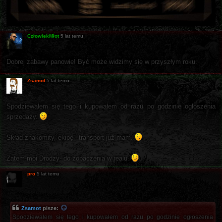
CzłowiekMłot
5 lat temu
Dobrej zabawy panowie! Być może widzimy się w przyszłym roku.
Zsamot
5 lat temu
Spodziewałem się tego i kupowałem od razu po godzinie ogłoszenia
sprzedaży.
Skład znakomity, ekipę i transport już mam.
Zatem moi Drodzy- do zobaczenia w realu.
pro
5 lat temu
Zsamot
pisze:
Spodziewałem się tego i kupowałem od razu po godzinie ogłoszenia