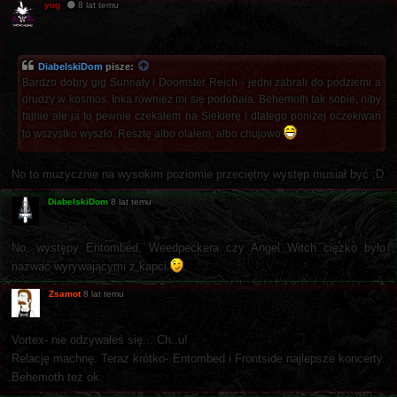
yog
8 lat temu
DiabelskiDom
pisze:
Bardzo dobry gig Sunnaty i Doomster Reich - jedni zabrali do podziemi a
drudzy w kosmos. Inka również mi się podobała. Behemoth tak sobie, niby
fajnie ale ja to pewnie czekałem na Siekierę i dlatego poniżej oczekiwań
to wszystko wyszło. Resztę albo olałem, albo chujowo
No to muzycznie na wysokim poziomie przeciętny występ musiał być ;D
DiabelskiDom
8 lat temu
No, występy Entombed, Weedpeckera czy Angel Witch ciężko było
nazwać wyrywającymi z kapci
Zsamot
8 lat temu
Vortex- nie odzywałeś się... Ch..u!
Relację machnę. Teraz krótko- Entombed i Frontside najlepsze koncerty.
Behemoth też ok.