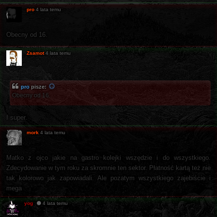
pro
4 lata temu
Obecny od 16.
Zsamot
4 lata temu
pro
pisze:
Obecny od 16.
I super.
mork
4 lata temu
Matko z ojco jakie na gastro kolejki wszędzie i do wszystkiego.
Zdecydowanie w tym roku za skromnie ten sektor. Płatność kartą też nie
tak kolorowo jak zapowiadali. Ale pozatym wszystkiego zajebiście i
mega
yog
4 lata temu