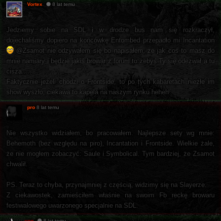
Vortex
8 lat temu
Jedziemy sobie na SDL i w drodze bus nam się rozkraczył,
dojechaliśmy dopiero na końcówkę Entombed przepadło mi Incantation
@Zsamot nie odzywałem się bo napisałem, że jak coś to masz do
mnie namiary i będzie jakiś browar z forum to żebyś Ty się odezwał a tu
cisza.....
Faktycznie jeżeli chodzi o Frontside, to po tych kabaretach niezłe im
show wyszło, ciekawa to kapela na naszym rynku heheh
pro
8 lat temu
Nie wszystko widziałem, bo pracowałem. Najlepsze sety wg mnie:
Behemoth (bez względu na piro), Incantation i Frontside. Wielkie żale,
że nie mogłem zobaczyć: Saule i Symbolical. Tym bardziej, że Zsamot
chwalił.
PS. Teraz to chyba, przynajmniej z częścią, widzimy się na Slayerze.
Z ciekawostek, zamieściłem właśnie na swoim Fb reckę browaru
festiwalowego uwarzonego specjalnie na SDL.
yog
8 lat temu