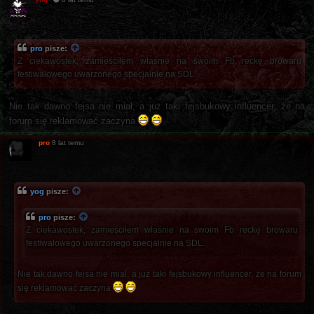
pro
pisze:
Z ciekawostek, zamieściłem właśnie na swoim Fb reckę browaru
festiwalowego uwarzonego specjalnie na SDL.
Nie tak dawno fejsa nie miał, a już taki fejsbukowy influencer, że na
forum się reklamować zaczyna
pro
8 lat temu
yog
pisze:
pro
pisze:
Z ciekawostek, zamieściłem właśnie na swoim Fb reckę browaru
festiwalowego uwarzonego specjalnie na SDL.
Nie tak dawno fejsa nie miał, a już taki fejsbukowy influencer, że na forum
się reklamować zaczyna