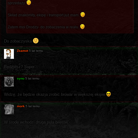
sprzedaży.
Skład znakomity, ekipę i transport już mam.
Zatem moi Drodzy- do zobaczenia w realu.
Do zobaczyska
Zsamot
5 lat temu
Będziesz? Super.
synu
5 lat temu
Widzę, że będzie okazja zrobić browar w większej ekipie
mork
5 lat temu
W środę wchodzi druga pula biletów.