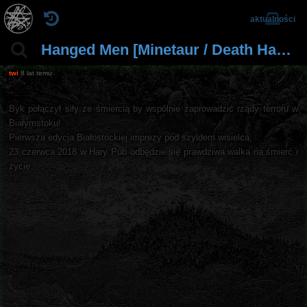
aktualności
Hanged Men [Minetaur / Death Has Spoken / Tankograd / Cellared] 23.06.2018 Białystok
twi
8 lat temu
Byk połączył siły ze śmiercią by wspólnie zaprowadzić rządy terroru w
Białymstoku!
Pierwsza edycja Białostockiej imprezy pod szyldem wisielca,
23 czerwca 2018 w Hary Pub odbędzie się prawdziwa walka na śmierć i
życie.