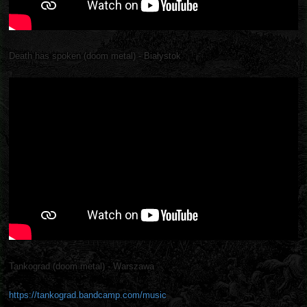
Death has spoken (doom metal) - Białystok
Tankograd (doom metal) - Warszawa
https://tankograd.bandcamp.com/music