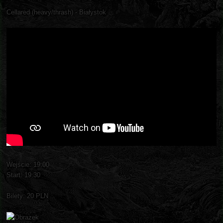
Cellared (heavy/thrash) - Białystok
Wejście: 19:00
Start: 19:30
Bilety: 20 PLN