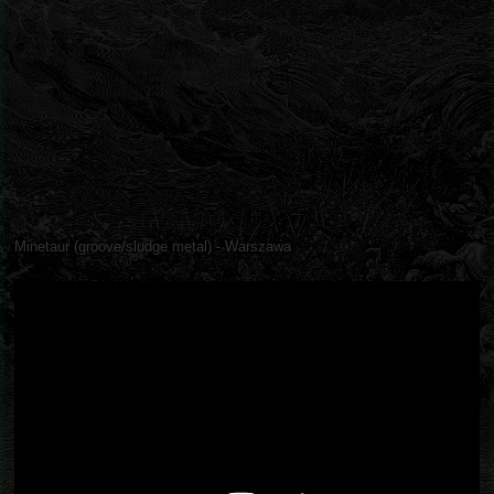
Minetaur (groove/sludge metal) - Warszawa