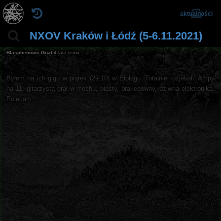
aktualności
NXOV Kraków i Łódź (5-6.11.2021)
Blasphemous Goat
4 lata temu
Byłem na ich gigu w piątek (29.10) w Elblągu. Totalnie rozjebali. Ampy
na 11, gitarzysta grał w moshu, blasty, brakedowny, dziwna elektronika.
Polecam