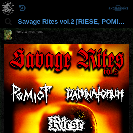
aktualności
Savage Rites vol.2 [RIESE, POMIOT, DAMMNATORUM] 19.09.2025 Gdańsk, Pub Torpeda
Woju
11 mies. temu