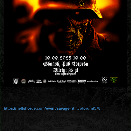
https://hellshorde.com/event/savage-rit ... atorum/578