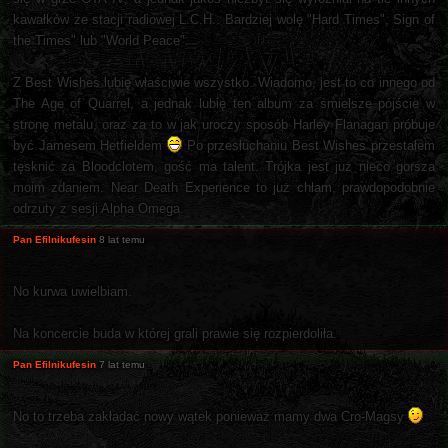
kawałków ze stacji radiowej L.C.H.. Bardziej wolę "Hard Times", Sign of
the Times" lub "World Peace".
Z Best Wishes lubię właściwie wszystko. Wiadomo, jest to co innego od
The Age of Quarrel, a jednak lubię ten album za śmielsze pójście w
stronę metalu, oraz za to w jak uroczy sposób Harley Flanagan próbuje
być Jamesem Hetfieldem
Po przesłuchaniu Best Wishes przestałem
tęsknić za Bloodclotem, gość ma talent. Trójka jest już nieco gorsza
moim zdaniem. Near Death Experience to już chłam, prawdopodobnie
odrzuty z sesji Alpha Omega.
Pan Efilnikufesin
8 lat temu
No kurwa uwielbiam.
Na koncercie buda w której grali prawie się rozpierdoliła.
Pan Efilnikufesin
7 lat temu
No to trzeba zakładać nowy wątek ponieważ mamy dwa Cro-Magsy