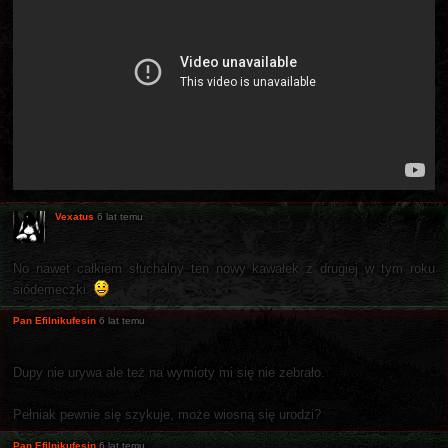
Vexatus
6 lat temu
No nawet całkiem słuchalny ten nowy kawałek z drugiej w tym roku
siódemeczki.
Pan Efilnikufesin
6 lat temu
Dupy nie urywa ale też na wymioty mi się nie zebrało.
Pełniak pewnie się szykuje, może wiosną się urodzi?
Pan Efilnikufesin
6 lat temu