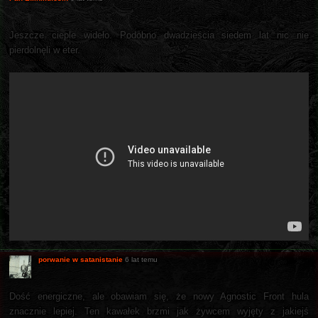
Jeszcze cieple wideło. Podobno dwadzieścia siedem lat nic nie
pierdolnęli w eter.
porwanie w satanistanie
6 lat temu
Dość energiczne, ale obawiam się, że nowy Agnostic Front hula
znacznie lepiej. Ten kawałek brzmi jak żywcem wyjęty z jakiejś