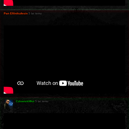
Pan Efilnikufesin
5 lat temu
CzłowiekMłot
5 lat temu