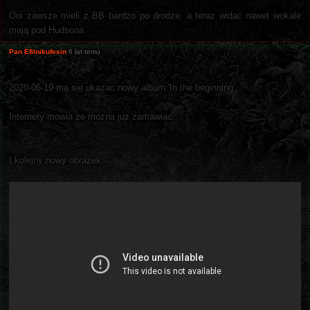
Oni zawsze mieli z BB bardzo po drodze, a teraz widać nawet wokale
mają pod Hudsona.
Pan Efilnikufesin
6 lat temu
2020-06-19 ma sie ukazac nowy album 'In the beginning'.
Internety mowia ze mozna juz zamawiac.
I kolejny nowy obrazek: