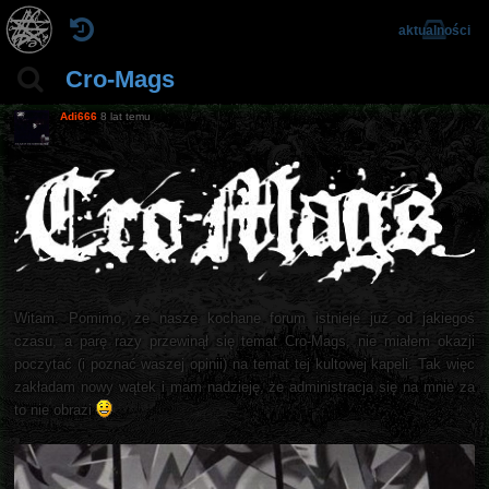
aktualności
Cro-Mags
Adi666
8 lat temu
Witam. Pomimo, że nasze kochane forum istnieje już od jakiegoś
czasu, a parę razy przewinął się temat Cro-Mags, nie miałem okazji
poczytać (i poznać waszej opinii) na temat tej kultowej kapeli. Tak więc
zakładam nowy wątek i mam nadzieję, że administracja się na mnie za
to nie obrazi