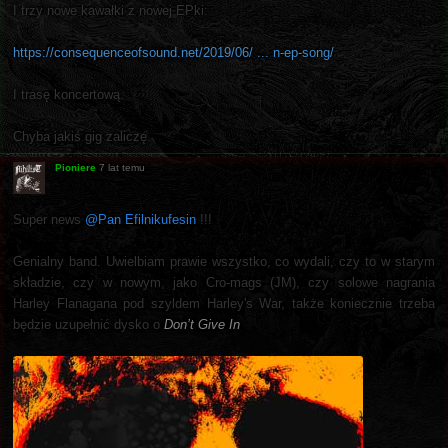
I trzy nowe kawałki z nowej EPki:
https://consequenceofsound.net/2019/06/ ... n-ep-song/
I trasę koncertową.
Chyba jakiś gig zaliczę.
Pioniere
7 lat temu
Super news
@Pan Efilnikufesin
!!!
Genialny band. Uwielbiam prawie wszystko, co wydali, czy to w starym
składzie, czy w nowym, jako Cro-mags (JM), czy solowe nagrania
Harley Flanagana pod szyldem Harley's War, także koniecznie trzeba
będzie uzupełnić dysko o
Don’t Give In