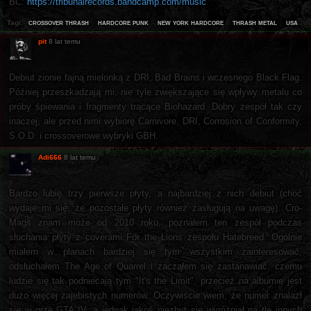
BC:
https://tribunalrecords.bandcamp.com/music
crossover thrash
hardcore punk
new york hardcore
thrash metal
usa
Tagi:
pit
8 lat temu
Debiut zionie fajną mielonką z DRI, Bad Brains i wczesnego Black Flag.
Później przeszkadzają mi, nie tyle zwiększające się wpływy metalu co
próby śpiewania i fragmenty trącące Biohazard. Dobry zespół tak czy
inaczej, ale przed nimi wybiorę Carnivore, DRI, Corrosion of Conformity,
S.O.D. i crossoverowe wybryki GBH.
Adi666
8 lat temu
Bardzo lubię trzy pierwsze płyty, a najbardziej z nich debiut (choć
wydaje mi się, że pozostałe płyty również zasługują na uwagę). Cro-
Mags znam może od 2010 roku, poznałem ten zespół podczas
słuchania płyty z coverami For the Lions zespołu Hatebreed. Ogólnie
miałem w planach bardziej się tym wszystkim zainteresować,
odsłuchałem The Age of Quarrel i zacząłem się zastanawiać, czemu
ludzie się tak podniecają tym "It's the Limit", przecież na albumie jest
dużo więcej zajebistych numerów. Oczywiście wiem, że numer znalazł
się w grze GTA IV, a jednak jakoś niezbyt się wyróżniał na tle innych