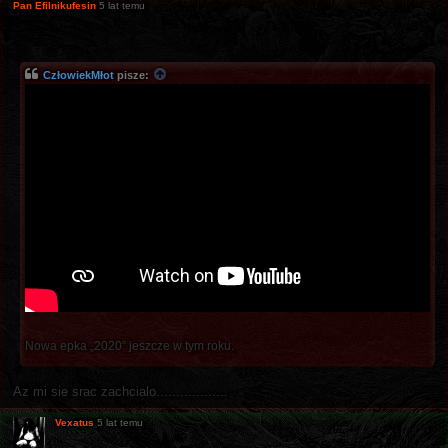
Pan Efilnikufesin
5 lat temu
CzłowiekMłot
pisze:
Nowa epka „2020” jeszcze w tym roku.
Az mi sie srac zachcialo..................
Vexatus
5 lat temu