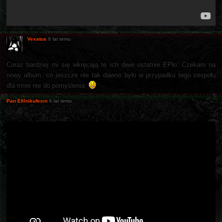
Vexatus
6 lat temu
Coraz bardziej mi się wkręcają te ich dwie ostatnie EPki. Czekam na
nowy album, co jeszcze nie tak dawno było w przypadku tego zespołu
dla mnie nie do pomyślenia.
Pan Efilnikufesin
6 lat temu