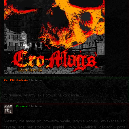
Pan Efilnikufesin
7 lat temu
@Pioniere, łykamy jakiś browar na koncercie?
Pioniere
7 lat temu
Niestety nie mogę pić browarów wcale, jedynie koniaki, whiskacze lub
czysta, lecz bez stosownej popitki i to w niewielkich ilościach - poza