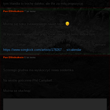
tym Irlandia to trochę daleko, ale thx za miłą propozycję.
Pan Efilnikufesin
7 lat temu
Można się soku żurawinowego nawet napić
W Ajriszowie niestety nie grają. Grali naście lat temu, ładnie było.
Ja celuje w jakiś gig w Germanii:
https://www.songkick.com/artists/178267 ... s/calendar
Pan Efilnikufesin
6 lat temu
Szóstego grudnia ma wyskoczyć nowa siódemka.
Na wiośle gościnnie Phil Campbell.
Można se słuchnąć: