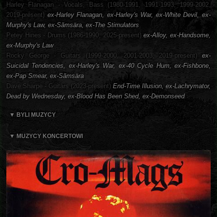
Harley Flanagan - Vocals, Bass (1980-1991, 1991-1993, 1999-2002,
2019-present)
ex-Harley Flanagan, ex-Harley's War, ex-White Devil, ex-
Murphy's Law, ex-Sămsära, ex-The Stimulators
Petey Hines - Drums (1986-1990, 2025-present)
ex-Alloy, ex-Handsome,
ex-Murphy's Law
Rocky George - Guitars (1999-2000, 2001-2003, 2019-present)
ex-
Suicidal Tendencies, ex-Harley's War, ex-40 Cycle Hum, ex-Fishbone,
ex-Pap Smear, ex-Sămsära
Dave Sharpe - Guitars (2023-present)
End-Time Illusion, ex-Lachrymator,
Dead by Wednesday, ex-Blood Has Been Shed, ex-Demonseed
▼ BYLI MUZYCY
▼ MUZYCY KONCERTOWI