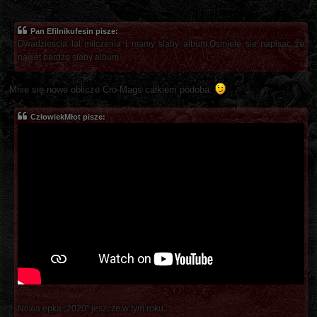
Pan Efilnikufesin pisze:
Dwadziescia lat milczenia i mamy slaby album.Osmiele sie napisac ze
nawet bardzo slaby album.
Mnie się nowe oblicze Cro-Mags całkiem podoba.
CzłowiekMłot pisze:
Nowa epka „2020” jeszcze w tym roku.