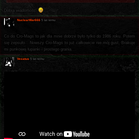
Dobra wiadomość.
NuclearWar666
5 lat temu
Co do Cro-Mags to jak dla mnie dobrze było tylko do 1986 roku. Potem
się zepsuło... Nowszy Cro-Mags to już całkowicie nie mój gust. Brakuje
mi punkowej łupanki i prostego grania....
Vexatus
5 lat temu