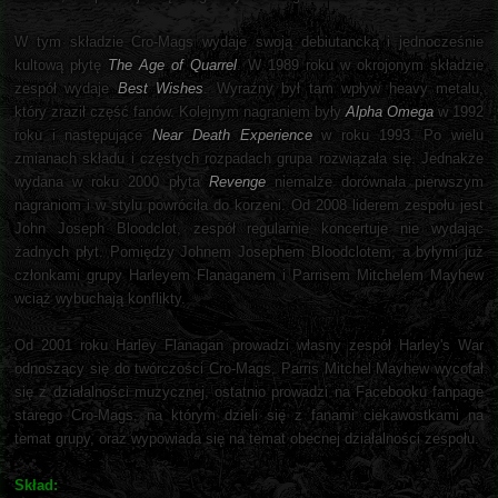
W tym składzie Cro-Mags wydaje swoją debiutancką i jednocześnie
kultową płytę
The Age of Quarrel
. W 1989 roku w okrojonym składzie
zespół wydaje
Best Wishes
. Wyraźny był tam wpływ heavy metalu,
który zraził część fanów. Kolejnym nagraniem były
Alpha Omega
w 1992
roku i następujące
Near Death Experience
w roku 1993. Po wielu
zmianach składu i częstych rozpadach grupa rozwiązała się. Jednakże
wydana w roku 2000 płyta
Revenge
niemalże dorównała pierwszym
nagraniom i w stylu powróciła do korzeni. Od 2008 liderem zespołu jest
John Joseph Bloodclot, zespół regularnie koncertuje nie wydając
żadnych płyt. Pomiędzy Johnem Josephem Bloodclotem, a byłymi już
członkami grupy Harleyem Flanaganem i Parrisem Mitchelem Mayhew
wciąż wybuchają konflikty.
Od 2001 roku Harley Flanagan prowadzi własny zespół Harley's War
odnoszący się do twórczości Cro-Mags. Parris Mitchel Mayhew wycofał
się z działalności muzycznej, ostatnio prowadzi na Facebooku fanpage
starego Cro-Mags, na którym dzieli się z fanami ciekawostkami na
temat grupy, oraz wypowiada się na temat obecnej działalności zespołu.
Skład: