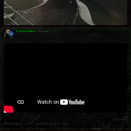
CzłowiekMłot
5 lat temu
Nowa epka „2020” jeszcze w tym roku.