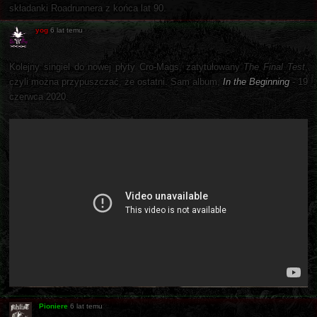
składanki Roadrunnera z końca lat 90.
yog
6 lat temu
Kolejny singiel do nowej płyty Cro-Mags, zatytułowany
The Final Test
,
czyli można przypuszczać, że ostatni. Sam album,
In the Beginning
- 19
czerwca 2020.
Pioniere
6 lat temu