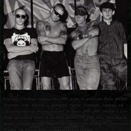
Początki Cro-Mags sięgają roku 1980, kiedy to gitarzysta Parris Mitchel
Mayhew, oraz basista i wokalista Harley Flanagan zgadują się i
zaczynają tworzyć własną muzykę. W latach 1980-1984 chłopaki z Cro-
Mags gromadzą skład na wydanie debiutu. W 1984 roku dołączają do
grupy: charyzmatyczny wokalista John Joseph Bloodclot, perkusista
Mackie, rok później dołącza gitarzysta Doug Holland.