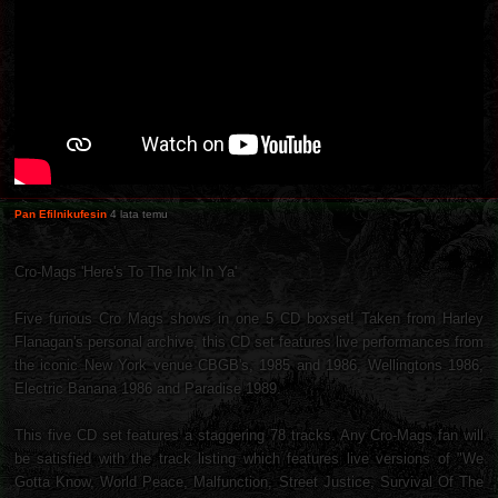
Pan Efilnikufesin
4 lata temu
Cro-Mags 'Here's To The Ink In Ya'
Five furious Cro Mags shows in one 5 CD boxset! Taken from Harley
Flanagan's personal archive, this CD set features live performances from
the iconic New York venue CBGB's, 1985 and 1986, Wellingtons 1986,
Electric Banana 1986 and Paradise 1989.
This five CD set features a staggering 78 tracks. Any Cro-Mags fan will
be satisfied with the track listing which features live versions of "We
Gotta Know, World Peace, Malfunction, Street Justice, Survival Of The