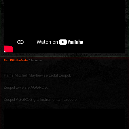
Pan Efilnikufesin
5 lat temu
Parris Mitchell Mayhew se zrobił zespół.
Zespół zwie się AGGROS.
Zespół AGGROS gra Instrumental Hardcore.