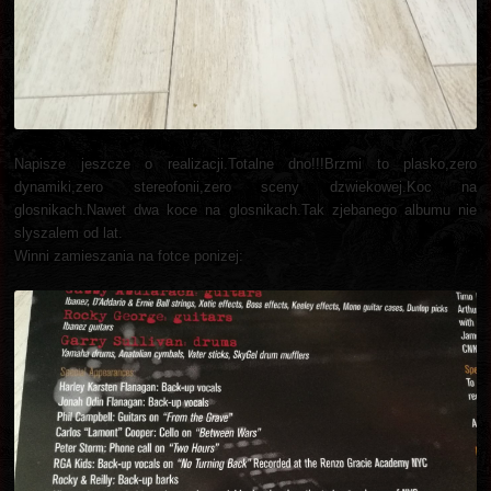
Napisze jeszcze o realizacji.Totalne dno!!!Brzmi to plasko,zero
dynamiki,zero stereofonii,zero sceny dzwiekowej.Koc na
glosnikach.Nawet dwa koce na glosnikach.Tak zjebanego albumu nie
slyszalem od lat.
Winni zamieszania na fotce ponizej: