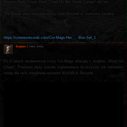
Streets, Hard Times, Don't Tread On Me, Death Camps" etc etc
The shows were re-mastered by John Mitchell at Outhouse Studios.
https://coretexrecords.com/Cro-Mags-Her ... -Box-Set_1
Szajtan
2 mies. temu
Po 6 latach wydawniczej ciszy Cro-Mags wracają z singlem
„Wired for
Chaos”
. Premiera płyty została zaplanowana na przyszły rok nakładem
nowej dla nich, metalowej wytwórni BLKIIBLK Records.