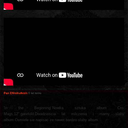
Pan Efilnikufesin
6 lat temu
'In the Beginning'.Nowka sztuka album Cro-
Mags.12",gatefold.Dwadziescia lat milczenia i mamy slaby
album.Osmiele sie napisac ze nawet bardzo slaby album.