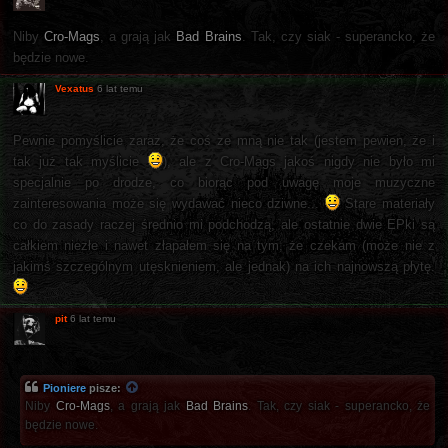
Niby
Cro-Mags
, a grają jak
Bad Brains
. Tak, czy siak - superancko, że
będzie nowe.
Vexatus
6 lat temu
Pewnie pomyślicie zaraz, że coś ze mną nie tak (jestem pewien, że i
tak już tak myślicie
), ale z Cro-Mags jakoś nigdy nie było mi
specjalnie po drodze, co biorąc pod uwagę moje muzyczne
zainteresowania może się wydawać nieco dziwne...
Stare materiały
co do zasady raczej średnio mi podchodzą, ale ostatnie dwie EPki są
całkiem niezłe i nawet złapałem się na tym, że czekam (może nie z
jakimś szczególnym utęsknieniem, ale jednak) na ich najnowszą płytę.
pit
6 lat temu
Pioniere
pisze:
Niby
Cro-Mags
, a grają jak
Bad Brains
. Tak, czy siak - superancko, że
będzie nowe.