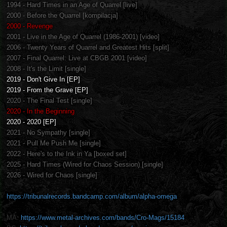
1994 - Hard Times in an Age of Quarrel [live]
2000 - Before the Quarrel [kompilacja]
2000 - Revenge
2001 - Live in the Age of Quarrel (1986-2001) [video]
2006 - Twenty Years of Quarrel and Greatest Hits [split]
2007 - Final Quarrel: Live at CBGB 2001 [video]
2008 - It's the Limit [single]
2019 - Don't Give In [EP]
2019 - From the Grave [EP]
2020 - The Final Test [single]
2020 - In the Beginning
2020 - 2020 [EP]
2021 - No Sympathy [single]
2021 - Pull Me Push Me [single]
2022 - Here's to the Ink in Ya [boxed set]
2025 - Hard Times (Wired for Chaos Session) [single]
2026 - Wired for Chaos [single]
https://tribunalrecords.bandcamp.com/album/alpha-omega
MA:
https://www.metal-archives.com/bands/Cro-Mags/15184