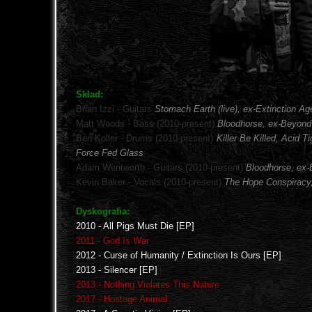
Skład:
Brian Izzi - Guitars
Stomach Earth (live), ex-Extinction 
Matt Woods - Bass (2010-present)
Bloodhorse, ex-Beyond 
Ben Koller - Drums (2010-present)
Killer Be Killed, Acid 
Force Fed Glass
Adam Wentworth - Guitars (2010-present)
Bloodhorse, ex-
Kevin Baker - Vocals (2010-present)
The Hope Conspiracy
Dyskografia:
2010 - All Pigs Must Die [EP]
2011 - God Is War
2012 - Curse of Humanity / Extinction Is Ours [EP]
2013 - Silencer [EP]
2013 - Nothing Violates This Nature
2017 - Hostage Animal