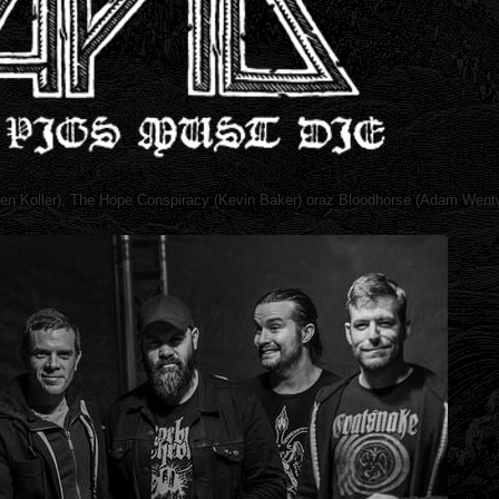
n Koller), The Hope Conspiracy (Kevin Baker) oraz Bloodhorse (Adam Went