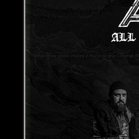
Metalcorowy potwór złożony z muzyków grup Converge (Be