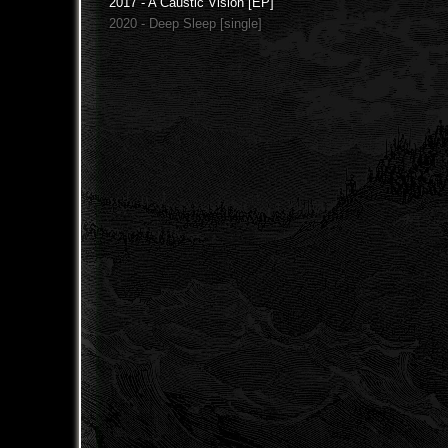
2017 - A Caustic Vision [EP]
2020 - Deep Sleep [single]