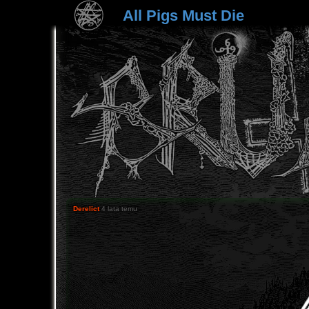
All Pigs Must Die
Derelict
4 lata temu