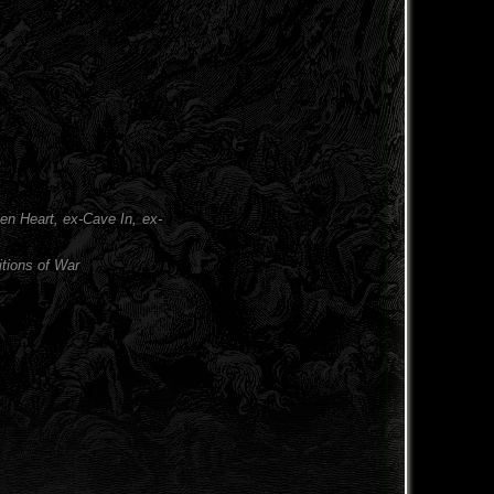
een Heart, ex-Cave In, ex-
tions of War