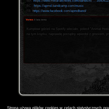
MA:
https://www.metal-archives.com/bands/Al ... 354041
BC :
https://apmd.bandcamp.com/music
FB:
https://www.facebook.com/apmdband/
Vortex
4 lata temu
Kumplowi gdzieś na Spotify wleciało, polecił "Animal Hos
na tym krążku, naprawdę porządny wpierdol z groovem, pr
Strona używa plików cookies w celach statystycznych or