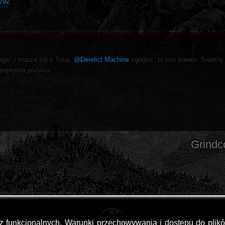
2292
tage" i musze się z Tobą,
@Derelict Machine
zgodzić, to jest potwór. Świetny 
zepiękna pozycja.
Grindc
az funkcjonalnych. Warunki przechowywania i dostępu do plik