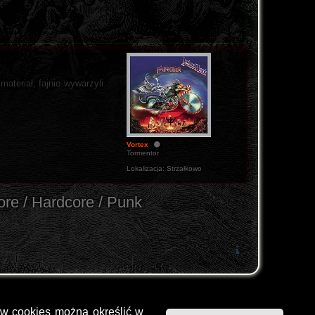
materiał, fajnie wywarzyli
Vortex
Tormentor
Lokalizacja:
Strzałkowo
ore / Hardcore / Punk
ów cookies można określić w