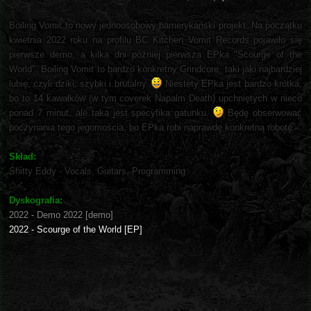
Boiling Vomit to nowy jednoosobowy hamerykański projekt. Na początku
kwietnia 2022 roku na profilu BC Kitchen Vomit Records pojawiło się
pierwsze demo, a kilka dni później pierwsza EPka "Scourge of the
World". Boiling Vomit to bardzo konkretny Grindcore, taki jaki najbardziej
lubię, czyli dziki, szybki i brutalny.
Niestety EPka jest bardzo krótka,
bo to 14 kawałków (w tym coverek Napalm Death) upchniętych w nieco
ponad 7 minut, ale taka jest specyfika gatunku.
Będę obserwować
poczynania tego jegomościa, bo EPka robi naprawdę konkretną robotę.
Skład:
Shitty Eddy - Vocals, Guitars, Programming
Dyskografia:
2022 - Demo 2022 [demo]
2022 - Scourge of the World [EP]