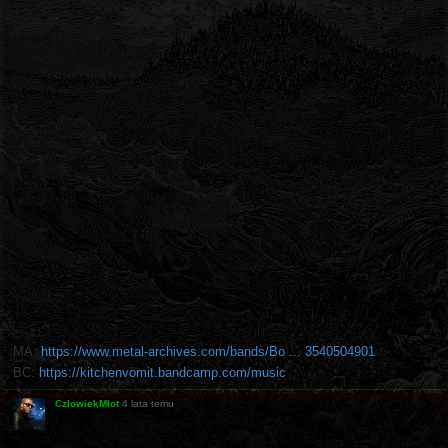
MA:
https://www.metal-archives.com/bands/Bo ... 3540504901
BC:
https://kitchenvomit.bandcamp.com/music
CzłowiekMłot
4 lata temu