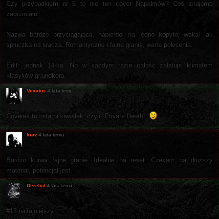
Czy przypadkiem nr 6 to nie ten cover Napalmów? Coś znajomo
zabrzmiało.
Nazwa bardzo przyciągająca, napierdol na jedno kopyto, wokal jak
spłuczka od sracza. Romantyczne i fajne granie, warte polecenia.
Edit: jednak 14-ka. No w każdym razie całość zalatuje klimatem
klasyków grajndkora.
Vexatus
4 lata temu
Coverek to ostatni kawałek, czyli "Private Death".
kurz
4 lata temu
Bardzo kurwa fajne granie. Idealne na reset. Czekam na dłuższy
materiał, potencjał jest.
Derelict
4 lata temu
#13 najfajniejszy