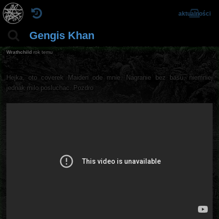
aktualności
Gengis Khan
Wrathchild
rok temu
Hejka, oto coverek Maiden ode mnie. Nagranie bez basu, niemniej
jednak milo posluchac..Pozdro