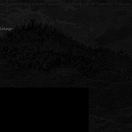
uzykę Niemców oraz podobne wokale, to na pewno się nie zawiedzie. Polecam 
Letargo