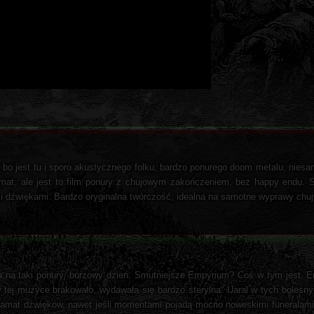
 bo jest tu i sporo akustycznego folku, bardzo ponurego doom metalu, niesam
imat, ale jest to film ponury z chujowym zakończeniem, bez happy endu. 
i dźwiękami. Bardzo oryginalna twórczość, idealna na samotne wyprawy chuj
 na taki ponury, burzowy dzień. Smutniejsze Empyrium? Coś w tym jest. E
tej muzyce brakowało, wydawała się bardzo sterylna. Uaral w tych bolesn
amalgamat dźwięków, nawet jeśli momentami pojadą mocno noweskimi funerala