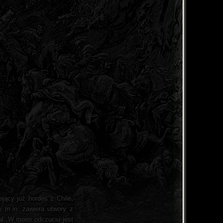
ejący już hordes z Chile,
zy m.in. zawiera utwory z
al. W moim odczuciu jest