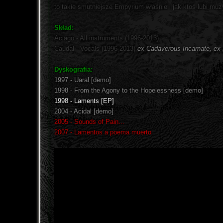
to takie smutniejsze Empyrium właśnie i jak ktoś lubi m
Skład:
Aciago - All instruments (1996-2013)
Caudal - Vocals (1996-2013)
ex-Cadaverous Incarnate, ex-
Dyskografia:
1997 - Uaral [demo]
1998 - From the Agony to the Hopelessness [demo]
1998 - Laments [EP]
2004 - Acidal [demo]
2005 - Sounds of Pain...
2007 - Lamentos a poema muerto