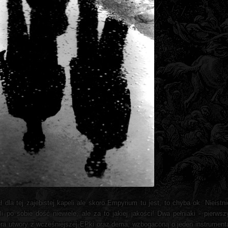
dla tej zajebistej kapeli ale skoro Empyrium tu jest, to chyba ok. Nieistni
li po sobie dość niewiele, ale za to jakiej jakości! Dwa pełniaki - pierws
iera utwory z wcześniejszej EPki oraz dema, wzbogaconą o jeden instrument