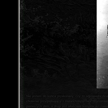
Nie jestem do końca przekonany, czy to odpowiedni dział 
cholernie przygnębiający i melancholijny twór. Pozostawi
pierwszych dem, a drugi jest właściwie kompilacją i zaw