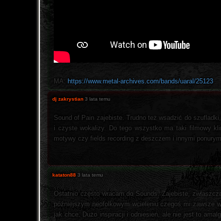
MA:
https://www.metal-archives.com/bands/uaral/25123
dj zakrystian
3 lata temu
Sound of Pain zajebiste. Trudno też wsadzić do szufladki,
i czyste wokalizy. Do tego wszystko ma taki filmowy kl
motywy czy fields recording z deszczem i innymi ponurym
kataton88
3 lata temu
Ostatnio często wracam do Sounds. Zajebiste, zwłaszcza
późniejszym neofolkowym wcieleniu czegoś mi zawsze w 
jak chce. Dużo inspiracji i odniesień, ale nie jest to 