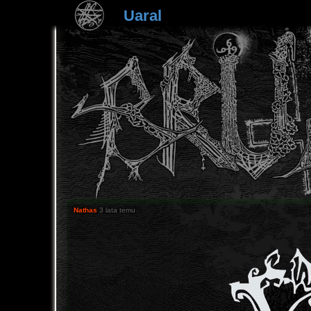
Uaral
Nathas
3 lata temu