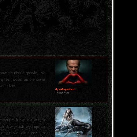
owicie niskie growle, jak
Są też jakieś ambientowe
wiegdzie.
dj zakrystian
Tormentor
mpyrium lubię, ale w tym
ych dźwiękach wędruje se
mi czy nawet akustycznym