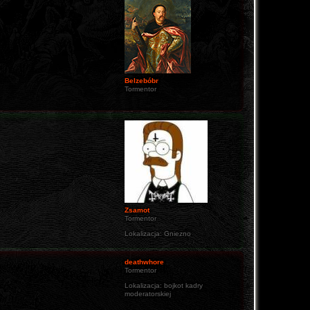
Belzebóbr
Tormentor
Zsamot
Tormentor
Lokalizacja:
Gniezno
deathwhore
Tormentor
Lokalizacja:
bojkot kadry
moderatorskiej