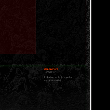
deathwhore
Tormentor
Lokalizacja:
bojkot kadry
moderatorskiej