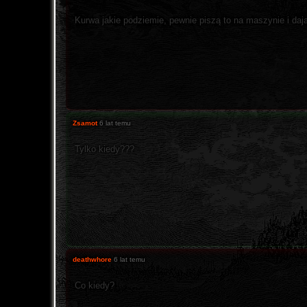
Kurwa jakie podziemie, pewnie piszą to na maszynie i daj
Zsamot
6 lat temu
Tylko kiedy???
deathwhore
6 lat temu
Co kiedy?