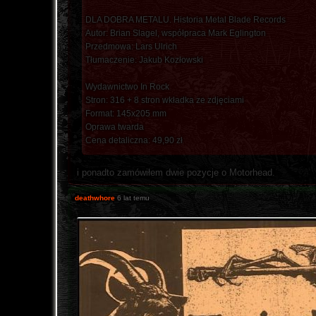
DLA DOBRA METALU. Historia Metal Blade Records
Autor: Brian Slagel, współpraca Mark Eglington
Przedmowa: Lars Ulrich
Tłumaczenie: Jakub Kozłowski
Wydawnictwo In Rock
Stron: 316 + 8 stron wkładka ze zdjęciami
Format: 145x205 mm
Oprawa twarda
Cena detaliczna: 49,90 zł
i ponadto zamówiłem dwie pozycje o Motorhead.
deathwhore
6 lat temu