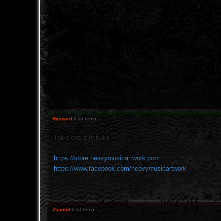
Ryszard
6 lat temu
Takie coś z fejbuka
https://store.heavymusicartwork.com
https://www.facebook.com/heavymusicartwork
Zsamot
6 lat temu