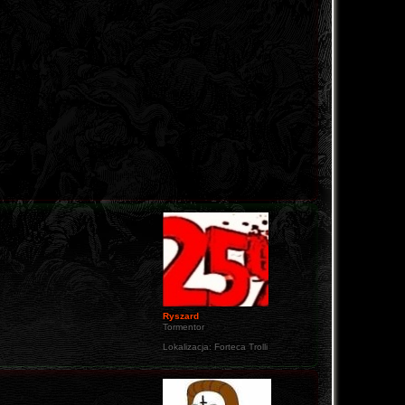
Ryszard
Tormentor
Lokalizacja:
Forteca Trolli