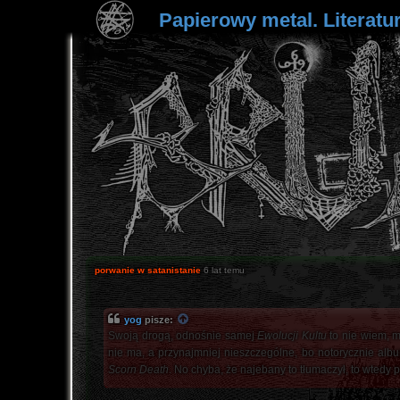
Papierowy metal. Literatur
porwanie w satanistanie
6 lat temu
yog
pisze:
Swoją drogą, odnośnie samej
Ewolucji Kultu
to nie wiem, m
nie ma, a przynajmniej nieszczególne, bo notorycznie album
Scorn Death
. No chyba, że najebany to tłumaczył, to wtedy