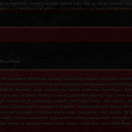
ą go imiesłowy i notorycznie sadzi babole typu "idąc do szkoły świeciło słoń
 Metal Blade
historia wytwórni Metal Blade napisana przez Briana Slagela założyciela i wielol
i organizowaniem lokalnych koncertów po próbę rozpropagowania kalifornijskie
NWOBHM, thrashem, death metalem oraz historia problemów finansowych, złych
kich zespołów jak Slayer, Metallica, Armored Saint, Fates Warning, Gwar i Amon A
el namówił ich do reaktywacji), Unearth, Cirith Ungol i wielu wielu innych z k
Slagela uzupełnionego o wypowiedzi muzyków i współpracowników Briana, któr
e jest to książka o realizacji własnej pasji i stworzenia z niej sposobu na ży
o metalu i biznesu muzycznego. Losy wytwórni zresztą biegną niejako równolegle
jący miejsce w zasadzie niemal w tym samym czasie. Przy czym Metal Blade, 