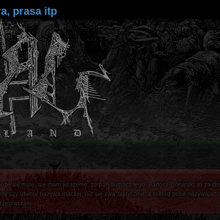
a, prasa itp
oże się mylę, ale mam wrażenie, że pan tłumacz tego, Bartosz Donarski, to za ch
y czy utwory nazywa inaczej, niż się zwą faktycznie, a rekord pobił nazywając z
 przepraszam.