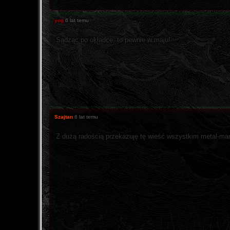
yog
6 lat temu
Sądząc po okładce, to pewnie w maju!
Szajtan
6 lat temu
Z dużą radością przekazuję tę wieść wszystkim metal-m