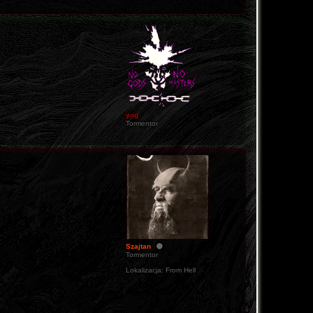
yog
Tormentor
Szajtan
Tormentor
Lokalizacja:
From Hell