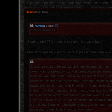
Z językiem polskim też ma problemy, ewidentnie przerastaj
Zsamot
6 lat temu
HUMAN
pisze:
7 Gates powraca !!!
Skąd te info??? A na fejsie jest info. Bardzo dobrze.
Musick Magazine kupiony. Do tego przyszłą mi książka o
"Dla dobra metalu. Historia Metal Blade Records" to pełna 
skromnych początków związanych z redagowaniem fanzine'a 
wydanie składanki Metal Massacre. Historia fascynacji 
szczęścia i dobrej ręki do zespołów. Pośrednio historia ta
również Immolation, Mercyful Fate i King Diamond (to Slag
wytwórni. Całość napisana lekkim, rzeczowym językiem 
funkcjonowanie wytwórni w samych superlatywach. Generalni
Records to również w dużej mierze historii amerykańskieg
się dziejów Earache - chociażby sojusz z majorsami, ma
mainstream zdołał lepiej wkroczyć w XXI wiek.