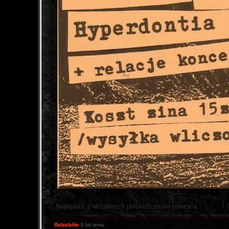
Najlepszy z aktualnych polskich zinów powraca.
Belzebóbr
6 lat temu