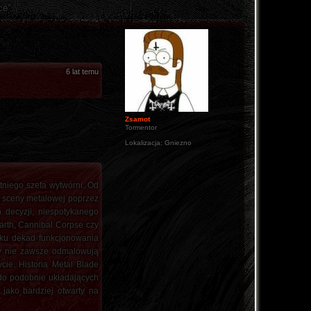
ce".
6 lat temu
Zsamot
Tormentor
Lokalizacja:
Gniezno
etniego szefa wytwórni. Od
j sceny metalowej poprzez
 decyzji, niespotykanego
marth, Cannibal Corpse czy
ilku dekad funkcjonowania
zy nie zawsze odmalowują
cie. Historia Metal Blade
 do podobnie układających
jako bardziej otwarty na