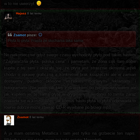
w to nie uwierzył.
Hajasz
8 lat temu
Zsamot
pisze:
Płyta to płyta. Frajda ze słuchania taka sama.
No niekoniecznie gdyż swego czasu wychodziły płyty pod takim hasłem
"Zagraniczna płyta, polska cena" i pamiętam, że żona coś tam sobie
kupiła z tej serii i okazało się, że płyta jest strasznie okrojona jeżeli
chodzi o oprawę graficzną a konkretnie brak książeczki ale w zamian
dostajemy pudełko oklejone wszelkimi możliwymi reklamami i
hologramami. Nie wiem jak tam z dźwiękiem bo nie porównywałem ale
jak kupiłem jej tę samą płytę w oryginalnym wydaniu to tamta zaraz
znalazła się w koszu. Więc jak komuś hasło płyta to płyta odpowiada to
równie dobrze może zbierać CD-R wyjebane po brzegi mp3.
Zsamot
8 lat temu
A ja mam ostatnią Metallica i tam jest tylko na grzbiecie ten napis.
Wkładka się nie różni, mam też taki ostatni Megadeth.