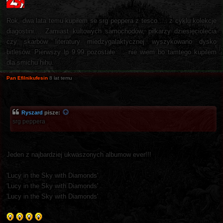
Rok, dwa lata temu kupiłem se srg peppera z tesco..... z cyklu kolekcje
diagostini.... Zamiast kultowych samochodów, piłkarzy dziesięciolecia
czy skarbów literatury miedzygalaktycznej wyszykowano dysko
bitlesów. Pierwszy lp 9.99 pozostałe..... nie wiem bo tamtego kupilem
dla smichu hihu.
Pan Efilnikufesin
8 lat temu
Ryszard
pisze:
srg peppera
Jeden z najbardziej ukwaszonych albumow ever!!!
'Lucy in the Sky with Diamonds'
'Lucy in the Sky with Diamonds'
'Lucy in the Sky with Diamonds'