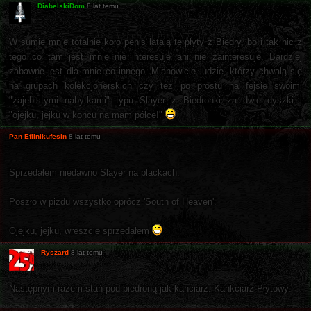
DiabelskiDom
8 lat temu
W sumie mnie totalnie koło penis latają te płyty z Biedry, bo i tak nic z
tego co tam jest mnie nie interesuje ani nie zainteresuje. Bardziej
zabawne jest dla mnie co innego. Mianowicie ludzie, którzy chwalą się
na grupach kolekcjonerskich czy też po prostu na fejsie swoimi
"zajebistymi nabytkami" typu Slayer z Biedronki za dwie dyszki i
"ojejku, jejku w końcu na mam półce!"
Pan Efilnikufesin
8 lat temu
Sprzedałem niedawno Slayer na plackach.
Poszło w pizdu wszystko oprócz 'South of Heaven'.
Ojejku, jejku, wreszcie sprzedałem
Ryszard
8 lat temu
Następnym razem stań pod biedroną jak kanciarz. Kankciarz Płytowy.