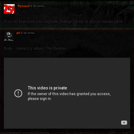
Ryszard
8 lat temu
A co oni brali podczas nagrywki białego? A wy tu dojcze nepale jakie....
pit
8 lat temu
Biały - najlepszy album The Beatles.