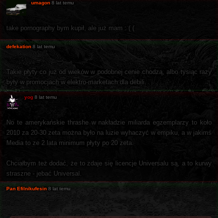
umagon
8 lat temu
take pornography bym kupił, ale już mam : ( (
defekation
8 lat temu
Takie płyty co już od wieków w podobnej cenie chodzą, albo tysiąc razy
były w promocjach w elektro-marketach dla debili.
yog
8 lat temu
No te amerykańskie thrashe w nakładzie miliarda egzemplarzy to koło
2010 za 20-30 zeta można było na luzie wyhaczyć w empiku, a w jakimś
Media to ze 2 lata minimum płyty po 20 zeta.
Chciałbym też dodać, że to zdaje się licencje Universalu są, a to kurwy
straszne - jebać Universal.
Pan Efilnikufesin
8 lat temu