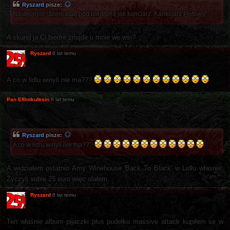
Ryszard
pisze:
Następnym razem stań pod biedroną jak kanciarz. Kankciarz Płytowy.
A skund ja Ci biedre znajde u mnie we wsi?
Ryszard
8 lat temu
A co w lidlu winyli nie ma???
Pan Efilnikufesin
8 lat temu
Ryszard
pisze:
A co w lidlu winyli nie ma???
A widziałem ostatnio Amy Winehouse 'Back To Black' w Lidlu własnie.
Życzyli sobie 25 euro więc olałem.
Ryszard
8 lat temu
Ten właśnie album pijaczki plus pudełko massive attack kupiłem se w