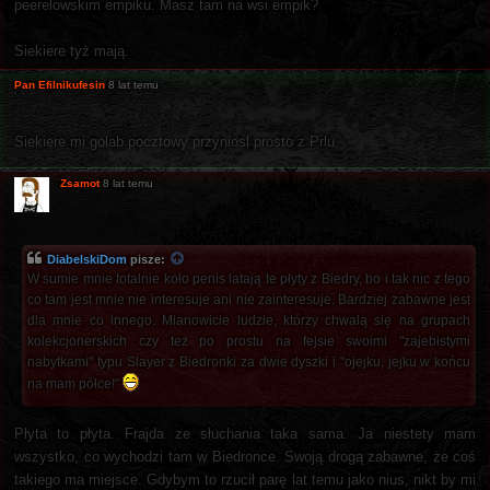
peerelowskim empiku. Masz tam na wsi empik?
Siekiere tyż mają.
Pan Efilnikufesin
8 lat temu
Siekiere mi golab pocztowy przyniosl prosto z Prlu.
Zsamot
8 lat temu
DiabelskiDom
pisze:
W sumie mnie totalnie koło penis latają te płyty z Biedry, bo i tak nic z tego
co tam jest mnie nie interesuje ani nie zainteresuje. Bardziej zabawne jest
dla mnie co innego. Mianowicie ludzie, którzy chwalą się na grupach
kolekcjonerskich czy też po prostu na fejsie swoimi "zajebistymi
nabytkami" typu Slayer z Biedronki za dwie dyszki i "ojejku, jejku w końcu
na mam półce!"
Płyta to płyta. Frajda ze słuchania taka sama. Ja niestety mam
wszystko, co wychodzi tam w Biedronce. Swoją drogą zabawne, że coś
takiego ma miejsce. Gdybym to rzucił parę lat temu jako nius, nikt by mi