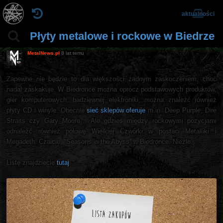
aktualności
Płyty metalowe i rockowe w Biedrze
MetalNews.pl
8 lat temu
Zapewne nie będzie to dla większości żadnym zaskoczeniem, choć
nadal zaskakuje. W Biedronce można oprócz podstawowych produktów,
gier komputerowych, badziewnej elektroniki, można znaleźć również
płyty CD i winyle. Obecnie
sieć sklepów oferuje
m.in. Deep Purple, Dire
Straits czy Gary Moore… Ale gdzieś między rockowymi pozycjami
odnaleźć również połowę Wielkiej Czwórki w postaci Metalliki i
Megadeth. Czaicie, “Seasons in the Abyss” w Biedronce. Nieźle.
Listę znajdziecie
tutaj
.