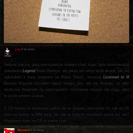
yog
8 lat temu
Jedyną rzeczą, jaką rzeczywiście miałem chęć kupić była fenomenalna
składanka
Legend
Boba Marleya, ale jakoś ten winyl leżał akurat, jak się
spłukałem z kasy pobytem na Black Silesii. Jeszcze
Licensed to Ill
Beastie Boysów chciałem nabyć kiedyś tam, ale się okazało, że albo
okoliczne Biedronki na warszawskim Grochowie muzyki nie mają, albo
to ja nie umiem szukać.
Z CD-metalu to promocje żadne, bo te Slayery wszystkie to i tak po 20
zeta na tuziny w MM leżą. No ale w małych miastach może już nie?
Wyjebane mam na CD w sumie i tak.
Ryszard
8 lat temu