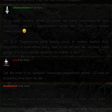
DiabelskiDom
8 lat temu
To w ogóle osobny temat. W sumie tak samo podchodzę do tych
wszystkich ruskich i argentyńskich wydań płyt. Dla mnie to obraza
kolekcjonera
PS. A z "Zagraniczną płytą polską ceną" to miałem bardzo dużo
styczności w poprzedniej pracy, więc to też nie jest tak, że teraz sobie
gadam a w życiu takiego wydania nie miałem w ręku.
yog
8 lat temu
Jak dla mnie to te "wydania" naruszają integralność płytek i 10 zeta za
tę polską cenę bym nie dał.
deathwhore
8 lat temu
Z serii "zagraniczna muzyka, polska cena" to mam tylko Bajm i
Niemena.