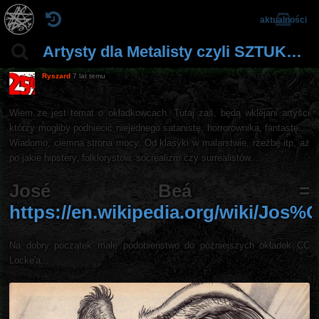
aktualności
Artysty dla Metalisty czyli SZTUKA dla metal-ucha.
Ryszard
7 lat temu
Wiem ze jest temat o okładkowcach. Tutaj zaś, będą wklejani artyści
którzy mogliby podniecić niejednego satanistę, horrorownika, fantastę....
Wiadomo, ciemna strona mocy. Od klasyki w malarstwie, rzeźbę itp, aż
po jakie hipstery, folklorystów, socrealizm czy surrealistów...
José Beá =
https://en.wikipedia.org/wiki/J
Na dobry początek małe podobieństwo do późniejszych okładek CC
Locke'a...