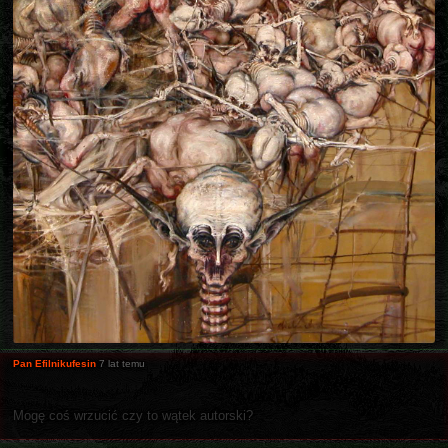
Pan Efilnikufesin
7 lat temu
Mogę coś wrzucić czy to wątek autorski?