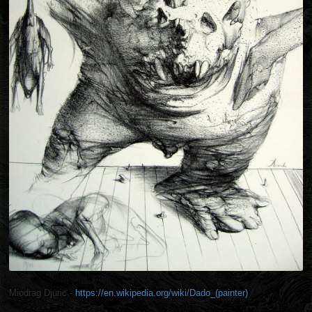
Miodrag Djuric -
https://en.wikipedia.org/wiki/Dado_(painter)