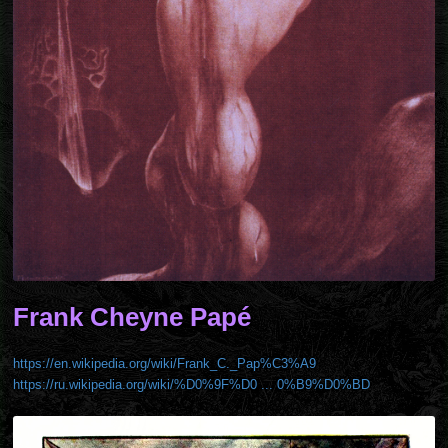
Frank Cheyne Papé
https://en.wikipedia.org/wiki/Frank_C._Pap%C3%A9
https://ru.wikipedia.org/wiki/%D0%9F%D0 ... 0%B9%D0%BD