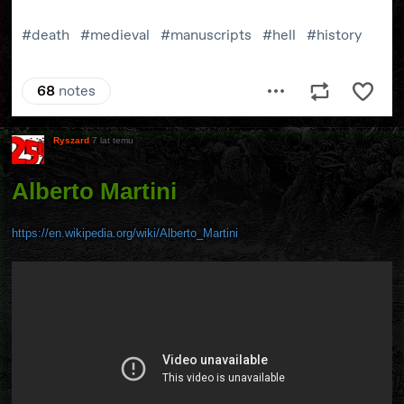
Ryszard
7 lat temu
Alberto Martini
https://en.wikipedia.org/wiki/Alberto_Martini