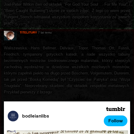
Joel-Peter Witkin (ten od okładek "For God Your Soul ... For Me Your" i
"Been Caught Buttering") słynie ze swoich zdjęć. Z tego co wiem przed
Pungent Stench odmawiał wszystkim zespołom korzystania ze swoich
prac.
TITELITURY
7 lat temu
Waliszewska, Hans Bellmer, Delvaux, Topor, Thomas Ott, Fussli,
Friedrich, tympanony gotyckich katedr, a nade wszystko tabuny
bezimiennych mistrzów średniowiecznego malarstwa, którzy stworzyli
zachodnią wyobraźnię w dziedzinie wszelkich możliwych monstrów,
którymi zapełnili piekło na długo przed Boschem, Volgemutem, Durerem,
tak jak przed "Boską Komedią" był "Czyściec św. Patryka" oraz "Wizja
Tnugdala". Nieprzebrany skarbiec dla okładek zespołów metalowych.
Przykład pierwszy z brzegu: