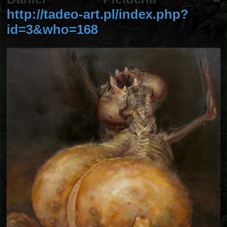
http://tadeo-art.pl/index.php?
id=3&who=168