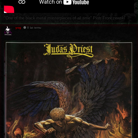
"One of the black metal masterpieces of all time" Piotr Fronczewski
yog
8 lat temu