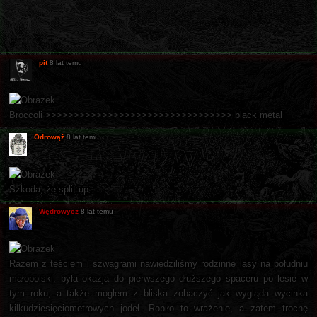
pit
8 lat temu
Broccoli >>>>>>>>>>>>>>>>>>>>>>>>>>>>>>>>> black metal
Odrowąż
8 lat temu
Szkoda, że split-up.
Wędrowycz
8 lat temu
Razem z teściem i szwagrami nawiedziliśmy rodzinne lasy na południu
małopolski, była okazja do pierwszego dłuższego spaceru po lesie w
tym roku, a także mogłem z bliska zobaczyć jak wygląda wycinka
kilkudziesięciometrowych jodeł. Robiło to wrażenie, a zatem trochę