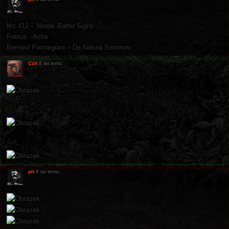
Mz.412 ‎– Nordik Battle Signs
Foetus - Ache
Bernard Parmegiani ‎– De Natura Sonorum
Czit
8 lat temu
pit
8 lat temu