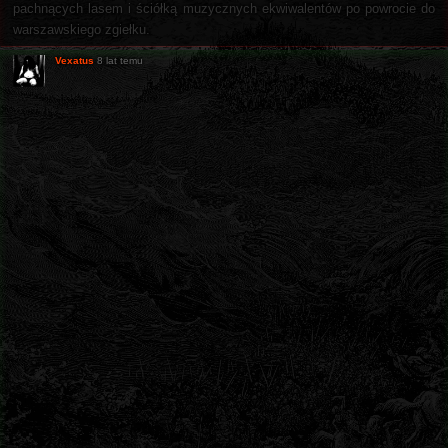
pachnących lasem i ściółką muzycznych ekwiwalentów po powrocie do
warszawskiego zgiełku.
Vexatus
8 lat temu