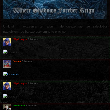
Umknął mi wcześniej ten album, ale cieszę się, że zaległości
nadrobiłem, bo bardzo przyjemne to płyciwo.
Wędrowycz
8 lat temu
Vortex
8 lat temu
Wędrowycz
8 lat temu
Nucleator
8 lat temu