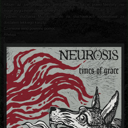
Album az sie prosi zeby pierdolnac wajcha w prawo.Niestety nie
moge,wygrzewam nowe drivery.
Tydzien sluchania Muzyki/muzyki na sluchawkach spowodowal ze
dostalem lekkiego kaszlu.
Czerwone wino powinno pomoc.
Alleluja.