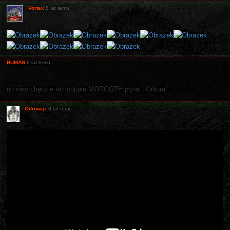
Vortex
8 lat temu
HUMAN
8 lat temu
no niech będzie tez odpale MORGOTH płyta " Odium "
Odrowąż
8 lat temu