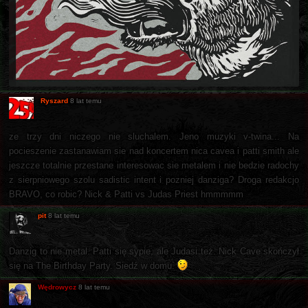
Ryszard
8 lat temu
ze trzy dni niczego nie sluchalem. Jeno muzyki v-twina... Na
pocieszenie zastanawiam sie nad koncertem nica cavea i patti smith ale
jeszcze totalnie przestane interesowac sie metalem i nie bedzie radochy
z sierpniowego szolu sadistic intent i pozniej danziga? Droga redakcjo
BRAVO, co robic? Nick & Patti vs Judas Priest hmmmmm
pit
8 lat temu
Danzig to nie metal. Patti się sypie, ale Judasi też. Nick Cave skończył
się na The Birthday Party. Siedź w domu.
Wędrowycz
8 lat temu