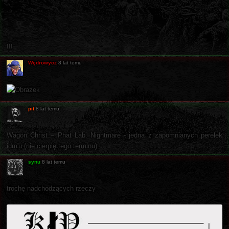
!!!
Wędrowycz
8 lat temu
pit
8 lat temu
Wagon Christ ‎– Phat Lab. Nightmare - jedna z zapomnianych perełek
idm'u (nie cierpię tego terminu).
synu
8 lat temu
trochę nadchodzących rzeczy