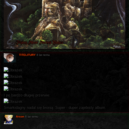
TITELITURY
8 lat temu
I po bardzo długiej przerwie:
Smarkidagny nadal się bronią. Super - duper zajebisty album.
Arson
8 lat temu