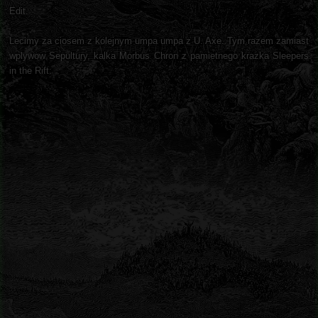
Edit.
Lecimy za ciosem z kolejnym umpa umpa z U. Axe. Tym razem zamiast
wplywow Sepultury, kalka Morbus Chron z pamietnego krazka Sleepers
in the Rift: