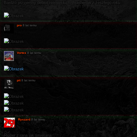
Bardzo przyjemny debiut niemieckich thrasherów z zeszłego roku:
pro
8 lat temu
Vortex
8 lat temu
pit
8 lat temu
Ryszard
8 lat temu
Ripper z rana jak śmietana: