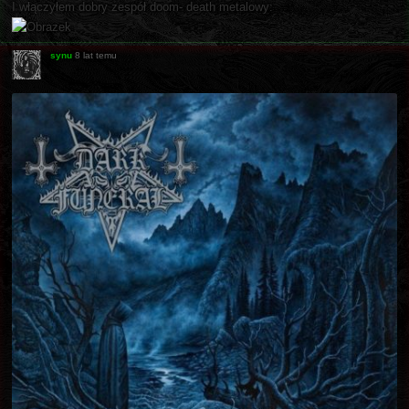
I włączyłem dobry zespół doom- death metalowy:
synu
8 lat temu