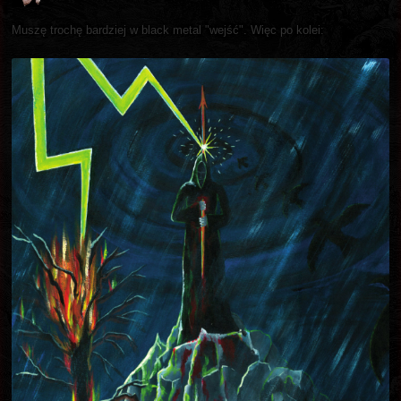
Muszę trochę bardziej w black metal "wejść". Więc po kolei: