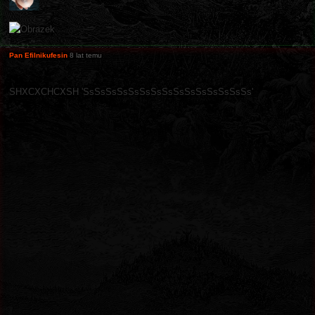
Pan Efilnikufesin
8 lat temu
SHXCXCHCXSH 'SsSsSsSsSsSsSsSsSsSsSsSsSsSsSs'