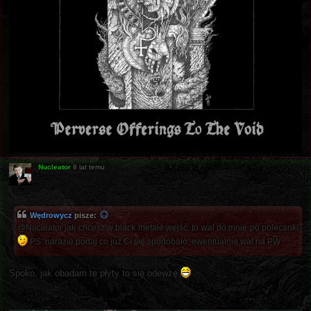
Nucleator
8 lat temu
Wędrowycz
pisze:
@Nucleator jak chcesz w black metale wejść, to wal do mnie po polecanki
PS: narazie podaj co już Ci się spodobało, ewentualnie wal na PW
Spoko, jak obadam te płyty to się odewzę