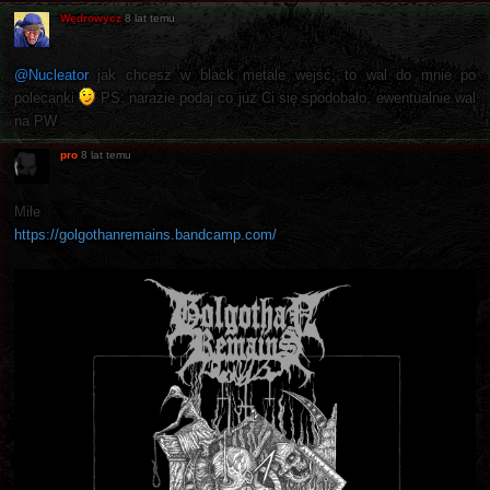
Wędrowycz
8 lat temu
@Nucleator
jak chcesz w black metale wejść, to wal do mnie po
polecanki
PS: narazie podaj co już Ci się spodobało, ewentualnie wal
na PW
pro
8 lat temu
Miłe
https://golgothanremains.bandcamp.com/