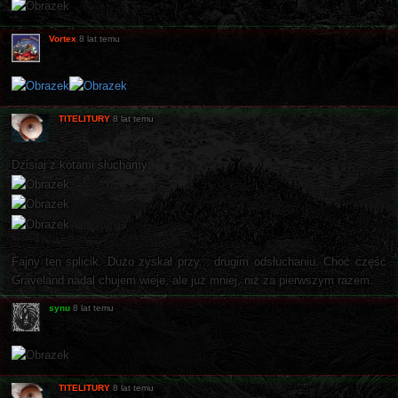
Vortex
8 lat temu
TITELITURY
8 lat temu
Dzisiaj z kotami słuchamy:
Fajny ten splicik. Dużo zyskał przy... drugim odsłuchaniu. Choć część
Graveland nadal chujem wieje, ale już mniej, niż za pierwszym razem.
synu
8 lat temu
TITELITURY
8 lat temu