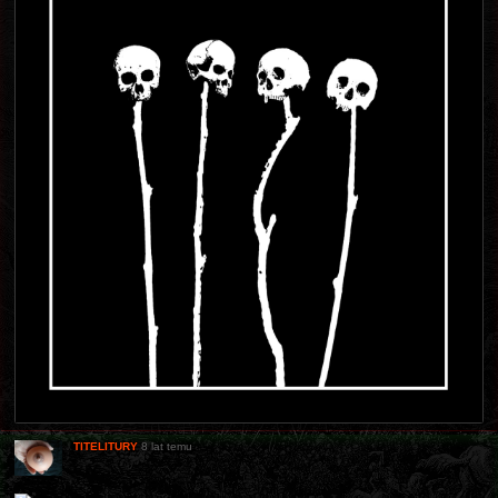
TITELITURY
8 lat temu