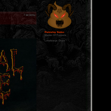
7 lat temu
Piekielny Stolec
Master Of Puppets
Lokalizacja:
Dupa