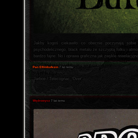
Jakby kogoś ciekawiło co obecnie poczynają sobie 
psychodelicznego, black metalu ze szczyptą folku i atmo
bardzo fajne. No i oprawa graficzna jak zwykle rewelacyjn
Pan Efilnikufesin
7 lat temu
Jarboe / Telecognac ‎ 'Over'
Wędrowycz
7 lat temu