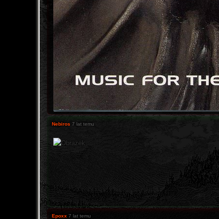
Nebiros
7 lat temu
Epoxx
7 lat temu