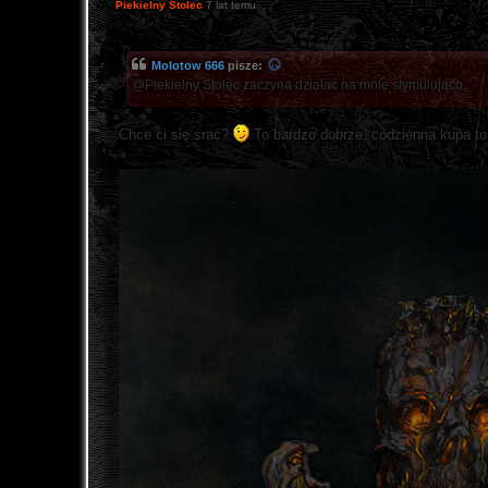
Piekielny Stolec
7 lat temu
Molotow 666
pisze:
@Piekielny Stolec zaczyna działać na mnie stymulująco...
Chce ci się srać?
To bardzo dobrze, codzienna kupa t