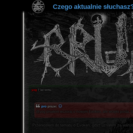
Czego aktualnie słuchasz
yog
7 lat temu
pro
pisze:
@yog pisałem wczoraj o nowym Evoken, ale wcięło posta. 
Przeniosłem do tematu o Evoken, gdyż uznałem za wart