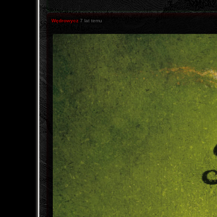
Wędrowycz
7 lat temu