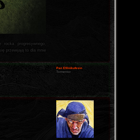
ę rocka progresywnego,
ię przewijają to dla mnie
Pan Efilnikufesin
Tormentor