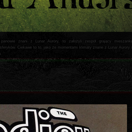
panowie znani z Lunar Aurory, to założyli zespół grający mieszank
sferyków. Ciekawe to to, jako że momentami klimaty znane z Lunar Aurory s
a.