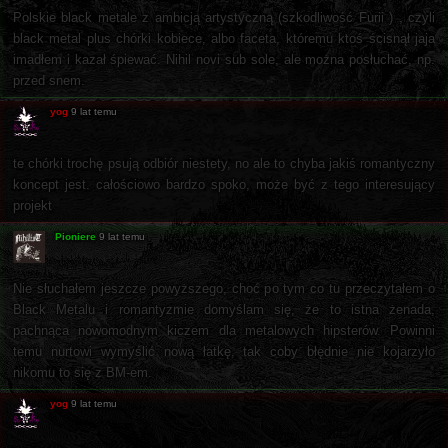
Polskie black metale z ambicją artystyczną (szkodliwość Furii ) , czyli
black metal plus chórki kobiece, albo faceta, któremu ktoś ścisnął jaja
imadłem i kazał śpiewać. Nihil novi sub sole, ale można posłuchać, np.
przed snem.
yog
9 lat temu
te chórki trochę psują odbiór niestety, no ale to chyba jakiś romantyczny
koncept jest. całościowo bardzo spoko, może być z tego interesujący
projekt
Pioniere
9 lat temu
Nie słuchałem jeszcze powyższego, choć po tym co tu przeczytałem o
Black Metalu i romantyzmie domyślam się, że to istna żenada,
pachnąca nowomodnym kiczem dla metalowych hipsterów. Powinni
temu nurtowi wymyślić nową łatkę, tak coby błędnie nie kojarzyło
nikomu to się z BM-em.
yog
9 lat temu