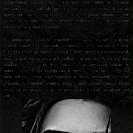
oczekiwałem niegrzecznego, nieładnego post metalu a dostałem
owszem, post metal, ale grzeczny, ładny i piosenkowy. Płyta po
pierwszych kawałkach wydaje się oklapła i dłużąca się, chociaż nie tyle
wydaje się, co taka jest. Może jeszcze kiedyś wrócę, kiedy zapoznam
się dokładniej z resztą dyskografii.
Na koniec dwie pozycje, które spełniły oczekiwania, a nawet okazały się
jeszcze lepsze, niż wydawało się kiedyś. Ljosazabojstwa i Göden.
Pierwsza z nich, po bardzo dobrych EPkach uraczyła nas podobnymi,
lecz bardziej dopracowanymi kawałkami na pełniaku. Chce się tego
słuchać, chce się do tego wracać i z pewnością będzie to
uskuteczniane. Druga pozycja zaś, to również album, który nie porwał
mnie pół roku temu, przy premierze a dzisiaj udowodnił, że tamto
wrażenie było błędne. Świetny, potężny death/doom, którego jedyną
wadą są wytrącające z rytmu przerywniki, których na płycie jest
zatrzęsienie.