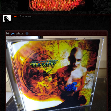
kurz
5 lat temu
yog
pisze: