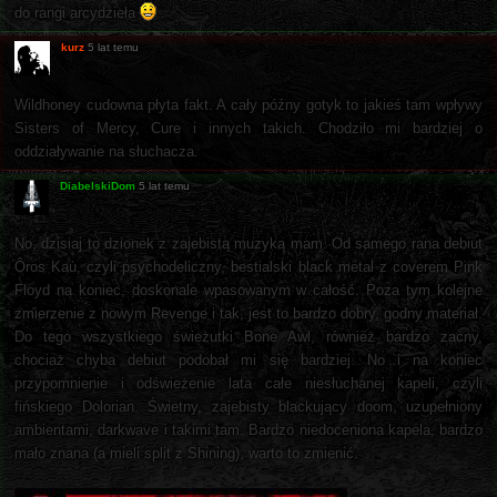
do rangi arcydzieła
kurz
5 lat temu
Wildhoney cudowna płyta fakt. A cały późny gotyk to jakieś tam wpływy
Sisters of Mercy, Cure i innych takich. Chodziło mi bardziej o
oddziaływanie na słuchacza.
DiabelskiDom
5 lat temu
No, dzisiaj to dzionek z zajebistą muzyką mam. Od samego rana debiut
Ôros Kaù, czyli psychodeliczny, bestialski black metal z coverem Pink
Floyd na koniec, doskonale wpasowanym w całość. Poza tym kolejne
zmierzenie z nowym Revenge i tak, jest to bardzo dobry, godny materiał.
Do tego wszystkiego świeżutki Bone Awl, również bardzo zacny,
chociaż chyba debiut podobał mi się bardziej. No i na koniec
przypomnienie i odświeżenie lata całe niesłuchanej kapeli, czyli
fińskiego Dolorian. Świetny, zajebisty blackujący doom, uzupełniony
ambientami, darkwave i takimi tam. Bardzo niedoceniona kapela, bardzo
mało znana (a mieli split z Shining), warto to zmienić.