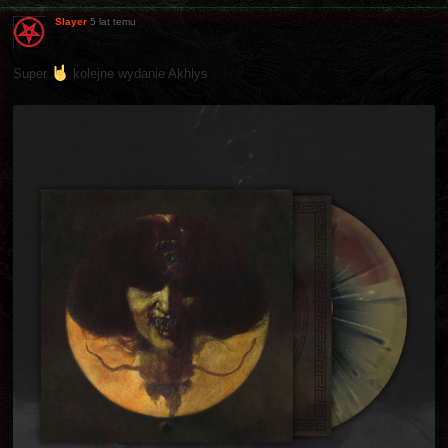
Slayer
5 lat temu
Super
kolejne wydanie Akhlys