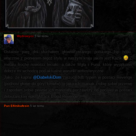
Wędrowycz
5 lat temu
Ostatnie parę dni słuchałem głównie starego polskiego hip hopu,
włącznie z pionierem tegoż stylu w naszym kraju jakim jest Kazik
Z
metalu trochę nowości leciało, a także Mgła i Furia, które wyjątkowo
dobrze mi wchodzą pod aktualne warunki atmosferyczne.
Jako, że kapral
@DiabelskiDom
zarzucił bdb typem w postaci Revenge
(podnosi głowę do góry, kmwtw) to jako ich maniak zrobię sobie przerwę
i zapodam sobie pewnie ich materiały począwszy od pocisku w postaci
debiutanckiej epki "Attack.Blood.Revenge".
Pan Efilnikufesin
5 lat temu