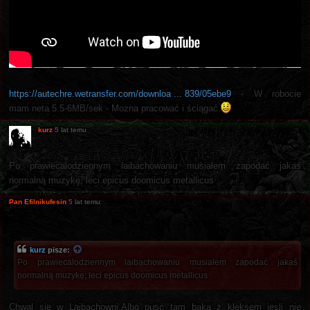
https://autechre.wetransfer.com/downloa ... 839/05ebe9
- W robocie
mam neta 5.5-6MB/sek - Mozna pracować i ściągać
kurz
5 lat temu
Po prawiecalodziennym laibachowaniu musiałem zapodać jakaś
normalną muzykę; leci epicus doomicus metallicus
Pan Efilnikufesin
5 lat temu
kurz
pisze:
Po prawiecalodziennym laibachowaniu musiałem zapodać jakaś
normalną muzykę; leci epicus doomicus metallicus
Chwal sie w Laibachowni.Albo pusc tam baka z kleksem jesli nie