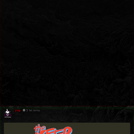
yog
5 lat temu