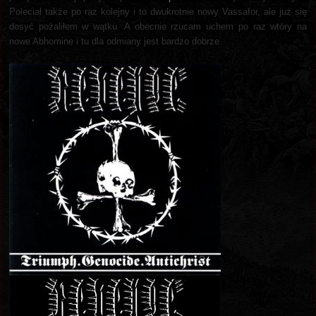
Poleciał także po raz kolejny i to dwukrotnie nowy Vassafor, ale już się
dosyć pożaliłem w wątku. A obecnie rzucam uchem po raz wtóry na
nowe Abhomine i tu dla odmiany jest bardzo dobrze.