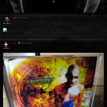
pit
5 lat temu
Jutro przesilenie, można już zacząć napierdalać.
yog
5 lat temu