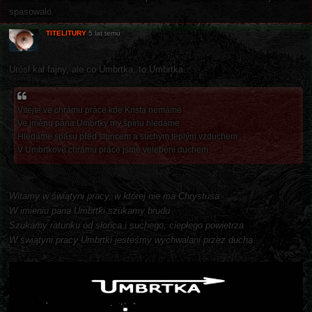
spasowalo.
TITELITURY
5 lat temu
Urósł kał fajny, ale co Umbrtka, to Umbrtka.
Vítejte ve chrámu práce kde Krista nemáme
Ve jměnu pána Umbrtky my špínu hledáme
Hledáme spásu před sluncem a suchým teplým vzduchem
V Umbrtkově chrámu práce jsme velebeni duchem
Witamy w świątyni pracy, w której nie ma Chrystusa
W imieniu pana Umbrtki szukamy brudu
Szukamy ratunku od słońca i suchego, ciepłego powietrza
W świątyni pracy Umbrtki jesteśmy wychwalani przez ducha