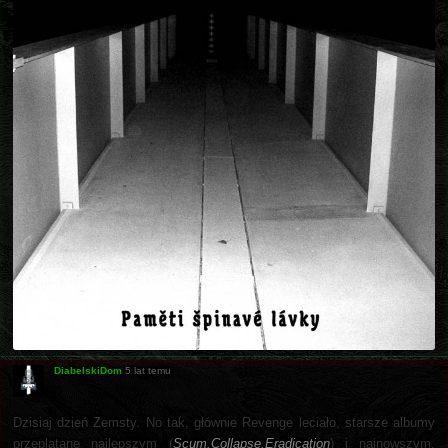
DiabelskiDom
5 lat temu
Dzisiaj dzień Zemsty. No tak, głównie Revenge leciało, starsze albumy
przeplatane najlepszym (
Scum.Collapse.Eradication
) i najnowszym.