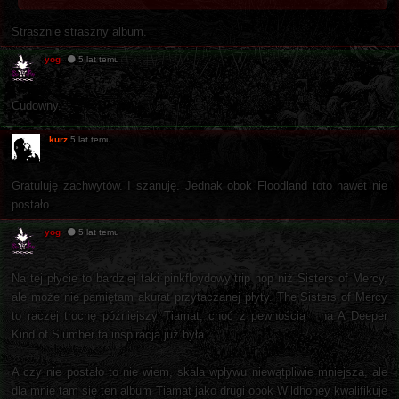
Strasznie straszny album.
yog
5 lat temu
Cudowny.
kurz
5 lat temu
Gratuluję zachwytów. I szanuję. Jednak obok Floodland toto nawet nie
postało.
yog
5 lat temu
Na tej płycie to bardziej taki pinkfloydowy trip hop niż Sisters of Mercy,
ale może nie pamiętam akurat przytaczanej płyty. The Sisters of Mercy
to raczej trochę późniejszy Tiamat, choć z pewnością i na A Deeper
Kind of Slumber ta inspiracja już była.
A czy nie postało to nie wiem, skala wpływu niewątpliwie mniejsza, ale
dla mnie tam się ten album Tiamat jako drugi obok Wildhoney kwalifikuje