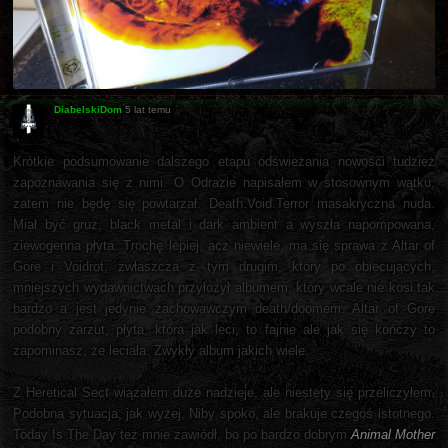
DiabelskiDom
5 lat temu
Krótkie podsumowanie dalszego etapu odświeżania nowości tudzież
zapoznawania się z nimi. O Odrazie napisałem w stosownym wątku,
zatem nie będę się powtarzał. Death.Void.Terror masakryczna nuda.
Miał być gruz, black metal i dark ambient a wyszła napompowana,
ziewogenna płyta. Trochę lepiej, acz niewiele, ma się sprawa z Altar of
Gore i Voidrot, zwłaszcza z tym drugim, który po obiecujących,
mniejszych wydawnictwach przyłożył albumem, który wcale nie kosi tak
bardzo a jest jedynie zachowawczym death/doomem. Altar of Gore
podobny zarzut, płyta, która jak leci, to fajnie ale jak się kończy to
zapominasz, że leciała. Zwykły album jakich wiele.
Z Heretical Sect wiązałem duże nadzieje, ale niestety się przeliczyłem.
Podobna sytuacja, jak wyżej. Niby spoko, ale brakuje czegoś istotnego.
Today Is The Day też mnie zawiódł, bo po bardzo dobrym
Animal Mother