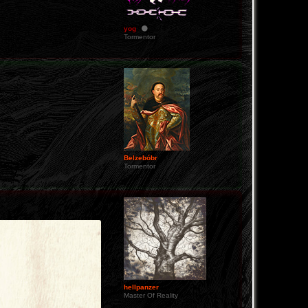
yog
Tormentor
Belzebóbr
Tormentor
hellpanzer
Master Of Reality