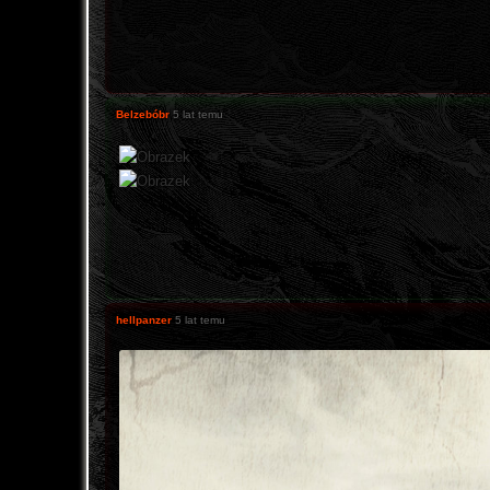
Belzebóbr
5 lat temu
hellpanzer
5 lat temu