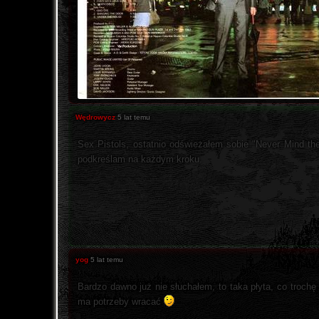
Wędrowycz
5 lat temu
Sex Pistols, ostatnio odświeżałem sobie "Never Mind the
podkreślam na każdym kroku.
yog
5 lat temu
Bardzo dawno już nie słuchałem, to taka płyta, co trochę
ma potrzeby wracać