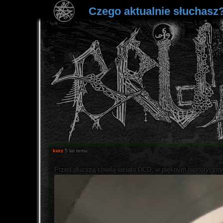
Czego aktualnie słuchasz
kurz
5 lat temu
Przed dłuższą chwilą leciało DCD, w pięknym hipnotyczny