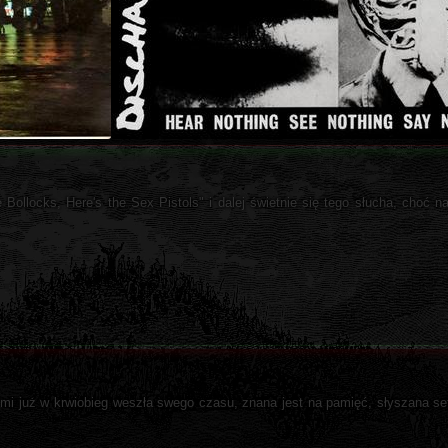
 Bollocks, Here's the Sex Pistols" i dalej świetnie się tego słucha, choć 
 mi już w krwiobieg weszła swego czasu, znana jest na pamięć, słyszana setk