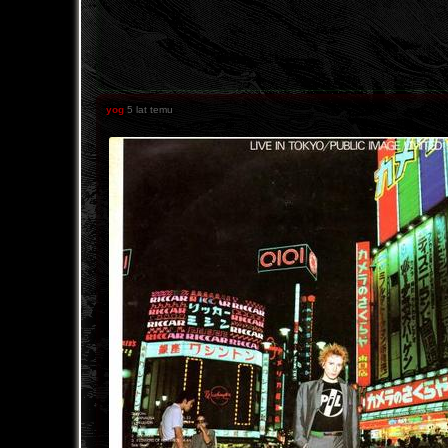
yog
5 lat temu