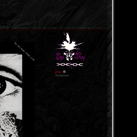
yog
Tormentor