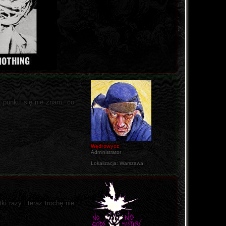
na punku się nie znam, co
Wędrowycz
Administrator
Lokalizacja:
Warszawa
i razy i teraz trochę nie