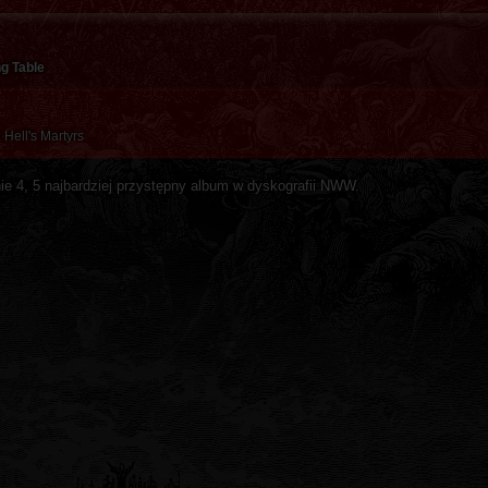
g Table
 Hell's Martyrs
ie 4, 5 najbardziej przystępny album w dyskografii NWW.