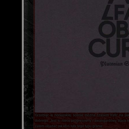
Grzebiąc w norweskiej scenie można czasem trafić na jak
dobrego. Jest to nieco progresywny i awangardowy black m
zatem obadać jak ktoś lubi tego typu granie.