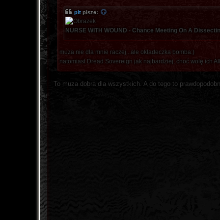
pit
pisze:
NURSE WITH WOUND - Chance Meeting On A Dissectin
muza nie dla mnie raczej...ale okładeczka bomba:)
natomiast Dread Sovereign jak najbardziej, choć wolę ich All
To muza dobra dla wszystkich. A do tego to prawdopodobn