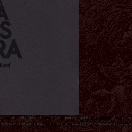
ąś perełkę. Alfa Obscura nagrała tylko jednego pełniaka "Plutonian Shores" z
etal, przy czym zawierający moim zdaniem wszystko co najlepsze w tego typu g