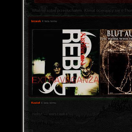
Właśnie sobie przesłuchałem. Klimat ocierający się o Tho
brzask
4 lata temu
Kozioł
4 lata temu
niebyt — warszawka.