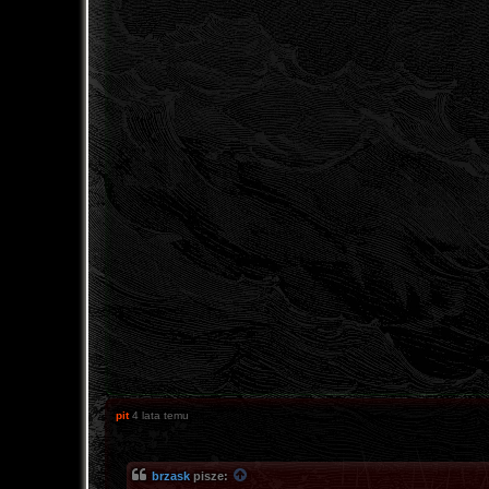
pit
4 lata temu
brzask
pisze: