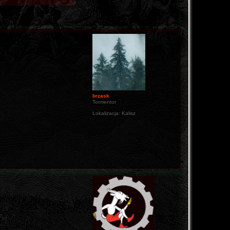
brzask
Tormentor
Lokalizacja:
Kalisz