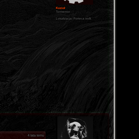
Kozioł
Tormentor
Lokalizacja:
Forteca trolli.
4 lata temu