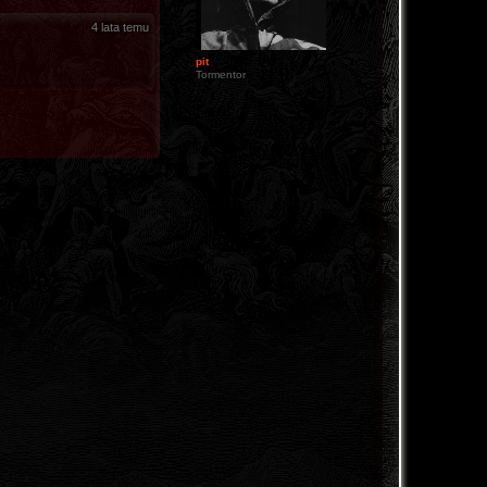
4 lata temu
pit
Tormentor