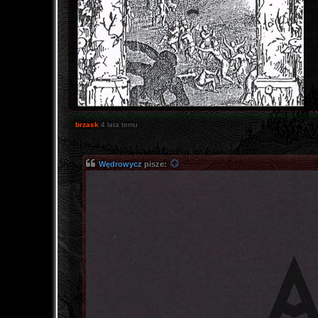
brzask
4 lata temu
Wędrowycz
pisze: