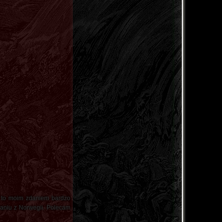
a to moim zdaniem bardzo
raniu z Norwegii. Polecam