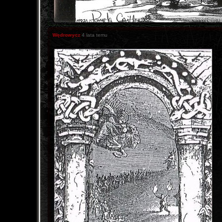
Wędrowycz
4 lata temu