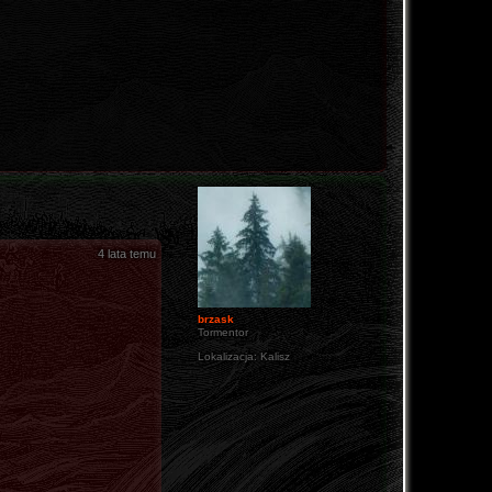
4 lata temu
brzask
Tormentor
Lokalizacja:
Kalisz