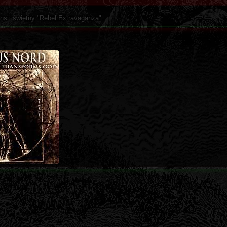
rns i świetny "Rebel Extravaganza"