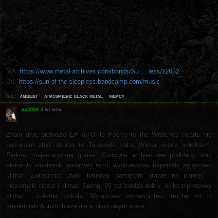
MA:
https://www.metal-archives.com/bands/Su ... less/12652
BC:
https://sun-of-the-sleepless.bandcamp.com/music
ambient
atmospheric black metal
niemcy
Tagi:
pp3088
8 lat temu
Znam dwie pierwsze EP-ki. O ile Poems to the Wretches Hearts nie
pamiętam zbyt dobrze to Tausende kalte Winter wręcz uwielbiam.
Piękne, majestatyczne granie. Cudowne ambientowe podkłady oraz
elementy elektroniki nadawały temu wydawnictwu naprawdę wyjątkowo
klimat. Zwłaszcza utwór tytułowy pamiętam prawie na pamięć -
nieziemski ciężar i klimat. Spring `99 też bardzo dobry, lekko triphopowy
klimat i świetne wokale. Wyjątkowe wydawnictwo, trochę mi to
śmierdziało Autumnblaze ale w blackowym sosie.