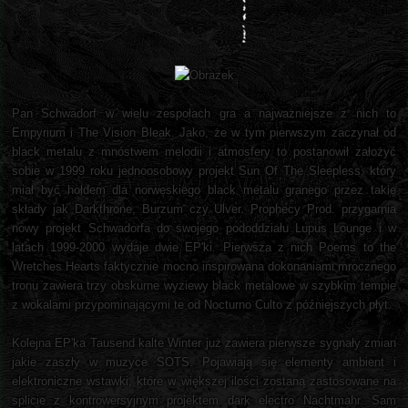
Pan Schwadorf w wielu zespołach gra a najważniejsze z nich to
Empyrium i The Vision Bleak. Jako, że w tym pierwszym zaczynał od
black metalu z mnóstwem melodii i atmosfery to postanowił założyć
sobie w 1999 roku jednoosobowy projekt Sun Of The Sleepless, który
miał być hołdem dla norweskiego black metalu granego przez takie
składy jak Darkthrone, Burzum czy Ulver. Prophecy Prod. przygarnia
nowy projekt Schwadorfa do swojego pododdziału Lupus Lounge i w
latach 1999-2000 wydaje dwie EP'ki. Pierwsza z nich Poems to the
Wretches Hearts faktycznie mocno inspirowana dokonaniami mrocznego
tronu zawiera trzy obskurne wyziewy black metalowe w szybkim tempie
z wokalami przypominającymi te od Nocturno Culto z późniejszych płyt.
Kolejna EP'ka Tausend kalte Winter już zawiera pierwsze sygnały zmian
jakie zaszły w muzyce SOTS. Pojawiają się elementy ambient i
elektroniczne wstawki, które w większej ilości zostaną zastosowane na
splicie z kontrowersyjnym projektem dark electro Nachtmahr. Sam