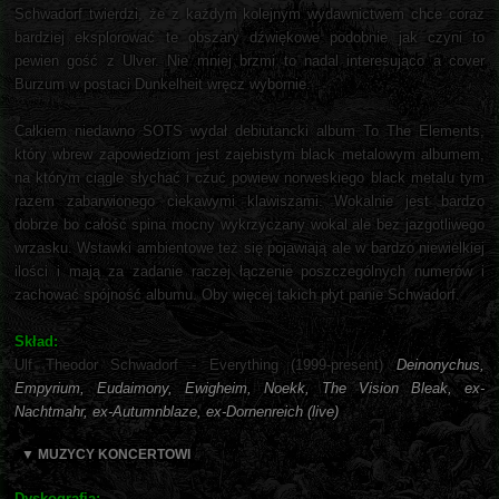
Schwadorf twierdzi, że z każdym kolejnym wydawnictwem chce coraz
bardziej eksplorować te obszary dźwiękowe podobnie jak czyni to
pewien gość z Ulver. Nie mniej brzmi to nadal interesująco a cover
Burzum w postaci Dunkelheit wręcz wybornie.
Całkiem niedawno SOTS wydał debiutancki album To The Elements,
który wbrew zapowiedziom jest zajebistym black metalowym albumem,
na którym ciągle słychać i czuć powiew norweskiego black metalu tym
razem zabarwionego ciekawymi klawiszami. Wokalnie jest bardzo
dobrze bo całość spina mocny wykrzyczany wokal ale bez jazgotliwego
wrzasku. Wstawki ambientowe też się pojawiają ale w bardzo niewielkiej
ilości i mają za zadanie raczej łączenie poszczególnych numerów i
zachować spójność albumu. Oby więcej takich płyt panie Schwadorf.
Skład:
Ulf Theodor Schwadorf - Everything (1999-present)
Deinonychus,
Empyrium, Eudaimony, Ewigheim, Noekk, The Vision Bleak, ex-
Nachtmahr, ex-Autumnblaze, ex-Dornenreich (live)
▼ MUZYCY KONCERTOWI
Dyskografia: