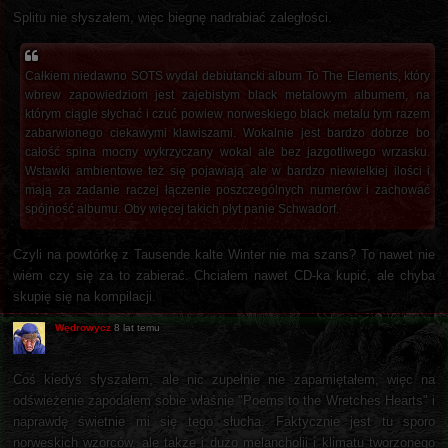
Splitu nie słyszałem, więc biegnę nadrabiać zaległości.
Całkiem niedawno SOTS wydał debiutancki album To The Elements, który
wbrew zapowiedziom jest zajebistym black metalowym albumem, na
którym ciągle słychać i czuć powiew norweskiego black metalu tym razem
zabarwionego ciekawymi klawiszami. Wokalnie jest bardzo dobrze bo
całość spina mocny wykrzyczany wokal ale bez jazgotliwego wrzasku.
Wstawki ambientowe też się pojawiają ale w bardzo niewielkiej ilości i
mają za zadanie raczej łączenie poszczególnych numerów i zachować
spójność albumu. Oby więcej takich płyt panie Schwadorf.
Czyli na powtórkę z Tausende kalte Winter nie ma szans? To nawet nie
wiem czy się za to zabierać. Chciałem nawet CD-ka kupić, ale chyba
skupię się na kompilacji.
Wędrowycz
8 lat temu
Coś kiedyś słyszałem, ale nic zupełnie nie zapamiętałem, więc na
odświeżenie zapodałem sobie właśnie "Poems to the Wretches Hearts" i
naprawdę świetnie mi się tego słucha. Faktycznie jest tu sporo
norweskich wzorców, ale także i dużo melancholii i klimatu tworzonego