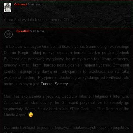
Odrowąż
6 lat temu
Amor Fati wydało Insenheimen na CD.
Okkultist
5 lat temu
To fakt, że w muzyce Grimspirita dużo słychać Summoning i wczesnego
Dimmu Borgir. Takiej muzyki słucham bardzo, bardzo rzadko. Jednak
Evilfeast jest naprawdę wyjątkowy, bo muzyka ma taki leśny, mroczny,
zimowy klimat i brzmi bardzo nostalgicznie i majestatycznie. Grimspirit
często inspiruje się dawnymi tradycjami i to przekłada się na taką
właśnie atmosferę. Przyjemnie słucha się wszystkiego od Evilfeast, ale
moim ulubionym jest
Funeral Sorcery
.
Mam też skojarzenia z jedynką Osculum Infame, Helgrindr i Infernum.
Za pewne też stąd covery, bo Grimspirit przyznał, że te zespoły go
inspirowały. Wiem, że też bardzo lubi EPkę Godkiller ''The Rebirth of the
Middle Ages''.
Dla mnie Evilfeast to jeden z lepszych i ciekawszych polskich projektów