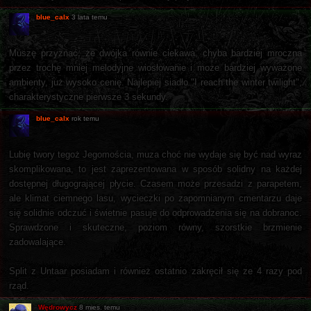
blue_calx
3 lata temu
Muszę przyznać, że dwójka równie ciekawa, chyba bardziej mroczna
przez trochę mniej melodyjne wiosłowanie i może bardziej wyważone
ambienty, już wysoko cenię. Najlepiej siadło "I reach the winter twilight",
charakterystyczne pierwsze 3 sekundy.
blue_calx
rok temu
Lubię twory tegoż Jegomościa, muza choć nie wydaje się być nad wyraz
skomplikowana, to jest zaprezentowana w sposób solidny na każdej
dostępnej długogrającej płycie. Czasem może przesadzi z parapetem,
ale klimat ciemnego lasu, wycieczki po zapomnianym cmentarzu daje
się solidnie odczuć i świetnie pasuje do odprowadzenia się na dobranoc.
Sprawdzone i skuteczne, poziom równy, szorstkie brzmienie
zadowalające.
Split z Untaar posiadam i również ostatnio zakręcił się ze 4 razy pod
rząd.
Wędrowycz
8 mies. temu