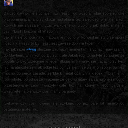
Bardzo dawno nie słuchałem Evilfeast i od wczoraj robię sobie rundkę
przypominającą, a przy okazji nadrabiam też zaległości w materiałach
których nie słyszałem. Dziś wałkuję swój ulubiony jak dotąd materiał
czyli "Lost Horizons of Wisdom".
Jak ma się ochotę na klimatowanie mocno w Norweskim stylu ze sporą
ilością klawiszy to Evilfeast jest zawsze dobrym typem.
Tak jak niżej
@yog
słusznie zauważył momentami słychać i nawiązania
do Mayhem, w innych do Burzum, ale Jakub robi to na tyle sprawnie, że
potrafi to być wplecione w jeden długaśny kawałek nie tracąc przy tym
nic na atmosferze. Tak sobie też pomyślałem, że wziął on sobie również
mocno do serca zasadę, że black metal oparty na kiepskim brzmieniu
robi robotę, bo odnoszę wrażenie że celowo gitary są zamulone i mocno
przesterowane żeby tworzyły całe tło, na którym nieco bardziej
wysunięte na pierwszy plan mamy parapety.
Ciekawe czy coś nowego się szykuje, bo już parę lat minęło od
ostatniego materiału.