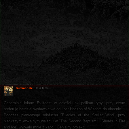
Summerisle
3 lata temu
Generalnie łykam Evilfeast w całości jak pelikan ryby, przy czym
preferuję bardziej wydawnictwa od Lost Horizon of Wisdom do obecnie.
Podczas pierwszego odsłuchu "Ellegies of the Stellar Wind" przy
pierwszym wokalnym wejściu w "The Second Baptism... Shores in Fire
and Ice" wyrwało mnie z kapci. Genialny projekt.