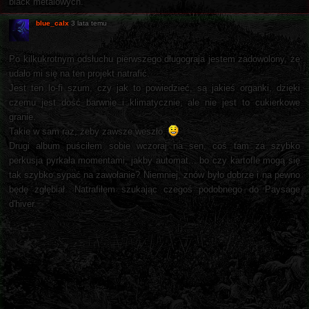
black metalowych.
blue_calx
3 lata temu
Po kilkukrotnym odsłuchu pierwszego długograja jestem zadowolony, że
udało mi się na ten projekt natrafić.
Jest ten lo-fi szum, czy jak to powiedzieć, są jakieś organki, dzięki
czemu jest dość barwnie i klimatycznie, ale nie jest to cukierkowe
granie.
Takie w sam raz, żeby zawsze weszło.
Drugi album puściłem sobie wczoraj na sen, coś tam za szybko
perkusja pyrkała momentami, jakby automat... bo czy kartofle mogą się
tak szybko sypać na zawołanie? Niemniej, znów było dobrze i na pewno
będę zgłębiał. Natrafiłem szukając czegoś podobnego do Paysage
d'hiver.