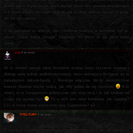
potem jakoś chyba mi się słuch wyrobił przez lata sprawdzania jakiegoś
lo-fi black metalu, bo nagle okazało się że dość dobrze słyszę co grają,
ale też nie zawsze.
O ile pamiętam to dobrym, ale i cholernie trudnym w brzmieniu był np.
album "Satan Alpha Omega" Deiphago, bo brzmi to jak jakiś noise
metal.
yog
8 lat temu
Mi to średnio pasuje takie brzmienie ściana noisu szczerze mówiąc i
dlatego wolę jednak podklimatyzowany, nieco wolniejszy Archgoat niż te
kanadyjskie nakurw-bandy, z Revenge włącznie, bo te nieskończone
marsze blastów trochę nudzą, jak riffy ledwo da się rozróżnić
A te
slide'y to w Conquerorze praktycznie non stop lecą i to tak totalnie od
czapy się wydaje być
To u nich jest nalot bombowy, jak zgaduję?
Czy to może mowa starożytnej rasy Superionów? xD
TITELITURY
8 lat temu
O muzyce się nie wypowiem, bo zupełnie mi nie leży, ale jak patrzę na