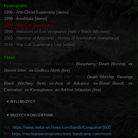
Dyskografia:
1996 - Anti-Christ Superiority [demo]
1998 - Annihilate [demo]
1999 - War Cult Supremacy
1999 - Hellstorm of Evil Vengeance [split z Black Witchery]
2003 - Hammer of Antichrist - History of Annihilation [kompilacja]
2016 - War.Cult.Supremacy Live [video]
Skład:
R. Förster - Guitars (1994-1997, 2014)
Blasphemy, Death Worship, ex-
Domini Inferi, ex-Godless North (live)
J. Read - Vocals, Drums (1994-1997, 2014)
Death Worship, Revenge,
Black Witchery (live), ex-Axis of Advance, ex-Blood Revolt, ex-
Cremation, ex-Kerasphorus, ex-Arkhon Infaustus (live)
▼ BYLI MUZYCY
▼ MUZYCY KONCERTOWI
MA:
https://www.metal-archives.com/bands/Conqueror/3502
BC:
https://nuclearwarnowproductions.bandcamp.com/music