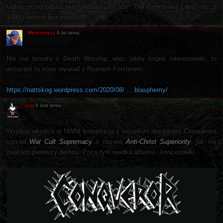
ładnie przed odsłuchem Rebaelliun i ich "The Promissed Land" też z
1999 i weszło bez popitki.
Wędrowycz
6 lat temu
Nie ma tematu o Death Worship, więc jakby kogoś interesowało, to
wrzucam tu nowy wywiad z Ryanem Försterem:
https://nattskog.wordpress.com/2020/08/ ... blasphemy/
yog
4 lata temu
Wyjdzie wkrótce w NWN! kompilacja z wszelkim dorobkiem Conquerora
sprzed
War Cult Supremacy
o nazwie
Anti-Christ Superiority
, jak się
zwał ich pierwszy demos. Poza tym reedka albumu i koncertówki.