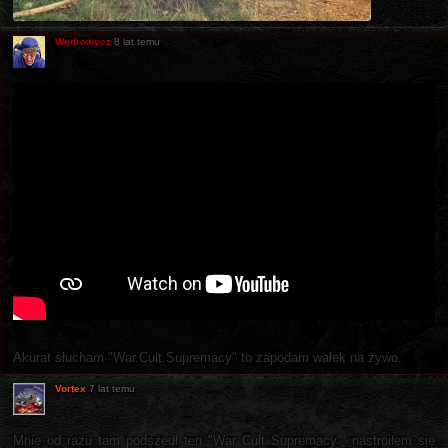
Wędrowycz
8 lat temu
Akurat słucham "War.Cult.Supremacy" to zapodam wałek na żywo.
Vortex
7 lat temu
Mnie od razu tam podszedł ten "War Cult Supremacy", nastroiłem się