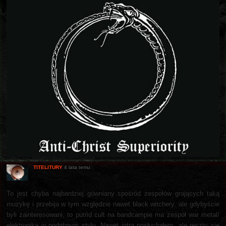
TITELITURY
4 lata temu
To jest chyba najbardziej gówniany spośród zespołów grających taką
muzykę i przebija w tym względzie nawet black witchery, ale gdybyście
byli zainteresowani, to putrid cult na bandcampie ma zespół war metal/
elektronika w podobnym stylu. Nawet intra posłuchałem, ale reszty się