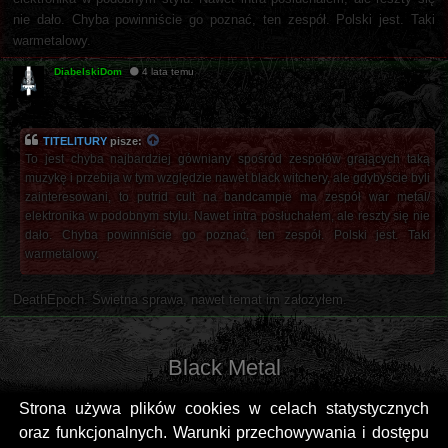
nie dało. Chyba powinniście go poznać, ten zespół. Polski jest. Taki
warmetalowy.
DiabelskiDom
4 lata temu
TITELITURY
pisze:
To jest chyba najbardziej gówniany spośród zespołów grających taką
muzykę i przebija w tym względzie nawet black witchery, ale gdybyście byli
zainteresowani, to putrid cult na bandcampie ma zespół war metal/
elektronika w podobnym stylu. Nawet intra posłuchałem, ale reszty się nie
dało. Chyba powinniście go poznać, ten zespół. Polski jest. Taki
warmetalowy.
DeathEpoch. Świetna sprawa, nawet temat im założyłem.
Black Metal
Strona używa plików cookies w celach statystycznych
oraz funkcjonalnych. Warunki przechowywania i dostępu