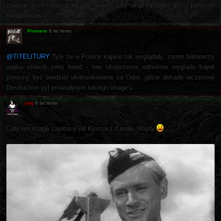
zdjęcia tych muzyków, to wiem już skąd image 90% polskich
metalowców.
Pioniere
8 lat temu
@TITELITURY
Tyle że w Polsce kapele tak wyglądały, zanim bohaterzy
wątku sklecili swój band - twe skojarzenia odnośnie wyglądu kapel
powinny być bardziej ukierunkowane za Odrę, gdzie dekadę wcześniej
Destruction był prowodyrem takiego image'u.
yog
8 lat temu
Cały ten image zajebany od Klossa z
Kanału
Wajdy