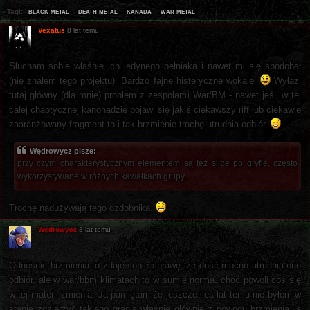
black metal
death metal
kanada
war metal
Tagi:
Vexatus
8 lat temu
Słucham sobie właśnie ich jedynego pełniaka i nawet mi się spodobał
(nie znałem tego projektu). Bardzo fajne histeryczne wokale.
Wyłazi
tutaj główny (dla mnie) problem z zespołami War/BM - nawet jeśli w tej
całej chaotycznej kanonadzie pojawi się jakiś ciekawszy riff lub ciekawie
zaaranżowany fragment to i tak brzmienie trochę utrudnia odbiór.
Wędrowycz pisze:
przy czym charakterystycznym elementem są też slide po gryfie, często
wykorzystywane w różnych kawałkach grupy.
Trochę nadużywają tego ozdobnika.
Wędrowycz
8 lat temu
Odnośnie brzmienia to zdaję sobie sprawę, że dość mocno utrudnia ono
odbiór, ale w war/bbm klimatach to w sumie norma, choć powoli coś się
w tej materii zmienia. Ja pamiętam że jeszcze ileś lat temu nie byłem w
stanie zdzierżyć takiego grania właśnie głównie z powodu brzmienia, a