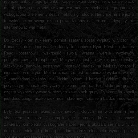
reprezentantach tego gatunku. Kapele lokuję domyślnie w dziale black
metal, gdyż ja osobiście uważam war metal za pochodną tego gatunku,
wzbogaconą o elementy death metalu i grindcore. Nie chce mi się już o
to wykłócać bo swego czasu prowadziliśmy na ten temat dysputy jak
interpretować war metal.
Do rzeczy - ten nuklearny pomiot szatana został wypluty w Victorii w
Kanadzie, dokładnie w '94 r. kiedy to panowie Ryan Förster i James
Read postanowili wskrzesić swoją własną wersję wyziewów
pobratymców z Blasphemy. Muzycznie jest tu wiele podobieństw,
aczkolwiek panowie postanowili postawić nacisk na większy chaos i
nienawiść w muzyce. Można uznać, że jest to soniczne wydanie wojny,
z kanonadami blastów, nieludzkimi rykami i bardzo szybkimi riffami,
przy czym charakterystycznym elementem są też slide po gryfie,
często wykorzystywane w różnych kawałkach grupy. Dyskografia kapeli
jest dość uboga, aczkolwiek moim skromnym zdaniem bardzo treściwa.
Były też jeszcze jakieś 2 dema/epki, których nie widziałem i nie
słyszałem, a także 2 kompilacyjne materiały które tak naprawę
zawierały kompletną dyskografię kapeli, jedna ukazała się na winylu,
druga na cedeku. Tą drugą posiadam, bardzo elegancko wydaną przez
Yosuke w jego Nuclear War Now! Productions.