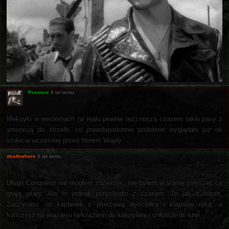
Pioniere
8 lat temu
Meksyki w westernach (w realu pewnie też) noszą czasem takie pasy z
amunicją do strzelb, co prawdopodobnie podobnie wyglądało już ok
stulecia wcześniej przed filmem Wajdy.
deathwhore
8 lat temu
Długo Conqueror nie mogłem zdzierżyć, nie byłem w stanie usłyszeć co
grają gitary. Ale to jednak przychodzi z czasem. To jak z bdsm.
Zaczynasz od kajdanek z pluszową wyściółką i klapsów ręką, a
kończysz na wiązaniu łańcuchem do kaloryfera i chłoście do krwi.