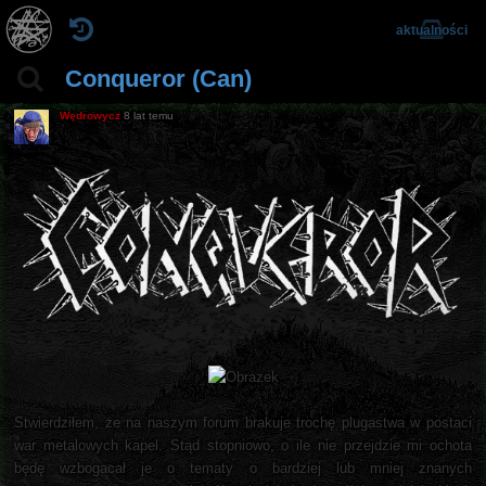
aktualności
Conqueror (Can)
Wędrowycz
8 lat temu
Stwierdziłem, że na naszym forum brakuje trochę plugastwa w postaci
war metalowych kapel. Stąd stopniowo, o ile nie przejdzie mi ochota
będę wzbogacał je o tematy o bardziej lub mniej znanych