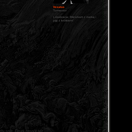
Vexatus
Tormentor
Lokalizacja:
Mieszkam z matką i
piję z królikiem!
ły split. Drugi zespół też