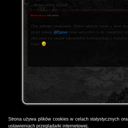
całkiem nieźle wypadł.
Wędrowycz
rok temu
Oba pełniaki smakowite. Debiut właśnie sobie u mnie ter
przez kolegę
@Epoxx
mówi wszystko co do zawartości muzy
jaką para się zespół odpowiednio koresponduje z muzyką 
Hails!
Strona używa plików cookies w celach statystycznych or
ustawieniach przeglądarki internetowej.