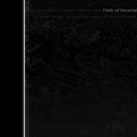
I tutaj polecam zapodać sobie po kolei
Fields od Devastat
Od siebie dodam, że kapeli nie znałem, a takie bezlitosn