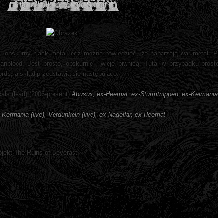
y, obskurny black metal lecz można powiedzieć, że naparzają war metal. Pi
blood. Jest prosto, obskurnie i wieje piwnicą. Tutaj w przypadku prostot
ds, a skład przedstawia się następująco:
cals (lead) (2006-present)
Abusus, ex-Heemat, ex-Sturmtruppen, ex-Kermania
 Kermania (live), Verdunkeln (live), ex-Nagelfar, ex-Heemat
jekt The Ruins of Beverast.