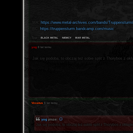
MA:
https://www.metal-archives.com/bands/Truppensturm
BC:
https://truppensturm.bandcamp.com/music
black metal
niemcy
war metal
Tagi:
yog
8 lat temu
Jak się podoba, to obczaj też sobie split z Thorybos z ok
Vexatus
8 lat temu
yog
pisze:
Jak się podoba, to obczaj też sobie split z Thorybos z okład