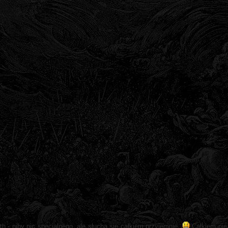
 - niby nic specjalnego, ale słucha się całkiem przyjemnie.
Całkiem niez