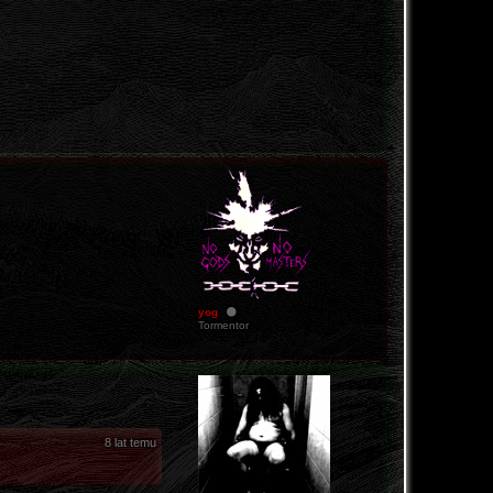
yog
Tormentor
8 lat temu