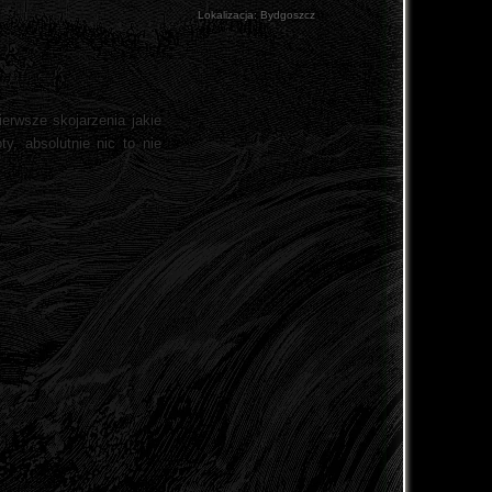
Lokalizacja:
Bydgoszcz
erwsze skojarzenia jakie
y, absolutnie nic to nie