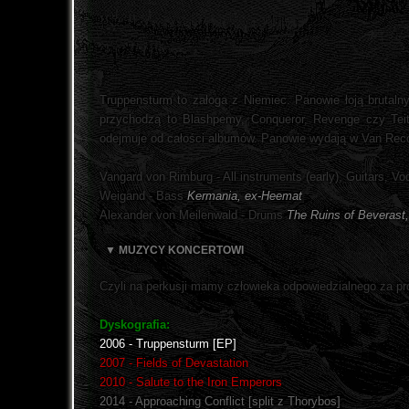
Truppensturm to załoga z Niemiec. Panowie łoją brutaln
przychodzą to Blashpemy, Conqueror, Revenge czy Teitan
odejmuje od całości albumów. Panowie wydają w Van Recor
Vangard von Rimburg - All instruments (early), Guitars, Vo
Weigand - Bass
Kermania, ex-Heemat
Alexander von Meilenwald - Drums
The Ruins of Beverast,
▼ MUZYCY KONCERTOWI
Czyli na perkusji mamy człowieka odpowiedzialnego za pro
Dyskografia:
2006 - Truppensturm [EP]
2007 - Fields of Devastation
2010 - Salute to the Iron Emperors
2014 - Approaching Conflict [split z Thorybos]