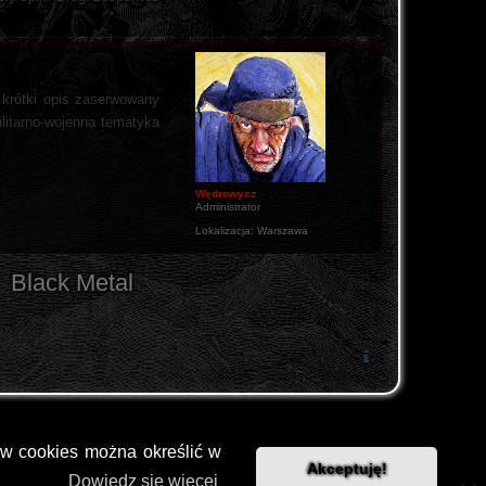
 krótki opis zaserwowany
ilitarno-wojenna tematyka
Wędrowycz
Administrator
Lokalizacja:
Warszawa
Black Metal
ów cookies można określić w
Akceptuję!
Dowiedz się więcej