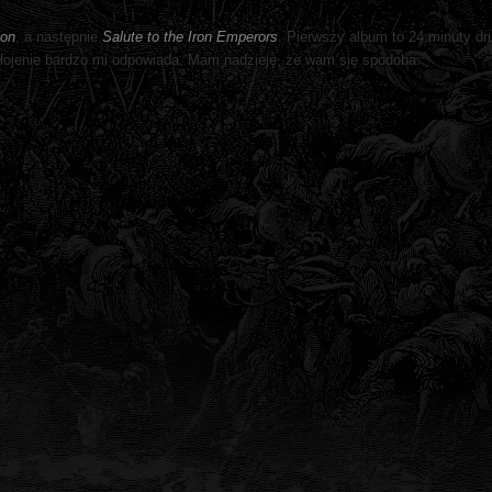
ion
, a następnie
Salute to the Iron Emperors
. Pierwszy album to 24 minuty dru
e łojenie bardzo mi odpowiada. Mam nadzieję, że wam się spodoba.