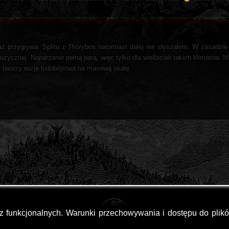
az przygrywa. Splitu z Thorybos natomiast dalej nie słyszałem. W zasadzie
cznej. Naparzanie pełną parą, więc tylko dla wielbicieli takich klimatów. M
i tworzy wizję ludobójstwa na masową skalę.
az funkcjonalnych. Warunki przechowywania i dostępu do plik