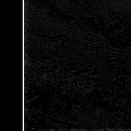
Truppensturm to taka mieszanka prostego Black/War/Death