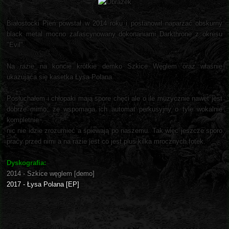
Białostocki Pień powstał w 2014 roku i postanowił naparzać obskurny
black metal mocno zafascynowany dokonaniami Darkthrone z okresu
"Evil".
Na razie na koncie krótkie demko Szkice Węglem oraz właśnie
ukazująca się kasetka Łysa Polana.
Posłuchałem i chłopaki mają spore chęci ale o ile muzycznie nawet jest
dobrze mimo, że wspomaga ich automat perkusyjny o tyle wokalnie
kompletnie
nic nie idzie zrozumieć a śpiewają po naszemu. Tak więc jeszcze sporo
pracy przed nimi a na razie jest co jest plus kilka mrocznych fotek.
Dyskografia:
2014 - Szkice węglem [demo]
2017 - Łysa Polana [EP]