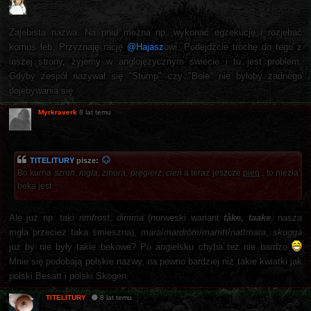
Zajebista nazwa. Na pniu można np. wykonać egzekucję i rozjebać
komuś łeb. Przyznaję rację
@Hajasz
owi. Podejdźcie trochę do tego z
inszej strony, żyjemy w anglojęzycznym świecie i tu jest problem.
Gdyby zespół nazywał się "Stump" czy "Bole" nie byłoby żadnego
dojebywania się.
Myrkraverk
8 lat temu
TITELITURY
pisze:
Bo kurna
szron, mgła, zmora, pręgierz, cień
a teraz jeszcze
pień
, to niezła
beka jest.
Ale już np. taki
rimfrost
,
dimma
(norweski wariant
tåke, taake
, nasza
mgła przecież taka śmieszna),
mara
/
mardröm
/
marritt
/
nattmara
,
skugga
już by nie były takie bekowe? Po angielsku chyba też nie bardzo
Mnie się podobają polskie nazwy, na pewno bardziej niż takie kwiatki jak
polski Besatt i polski Skogen.
TITELITURY
8 lat temu