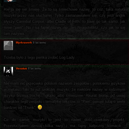
Ale ja się nie śmieję. Że to są śmiechowe nazwy, to cóż, taka natura
muzyki przez nas słuchanej. Tylko zastanawiałem się, czy jeśli anglik
słyszy Cannibal Corpse, albo Cradle of Filth, to bawi go tak samo, jak
mnie "pień". No i są fajne nazwy, np. ten Nyagoteblitz, czy jak to się
tam nazywa.
Myrkraverk
8 lat temu
Trzeba było z tego pieńka zrobić Log Lady.
Vexatus
8 lat temu
Nie mam nic przeciwko polskim nazwom zespołów i polskiemu językowi
w metalu. Taki to już urok tej muzyki, że niektóre nazwy w rodzimym
języku brzmią trochę... głupio albo śmiesznie. Akurat biorąc pd uwag
charakter tego zespołu i tematykę tekstów to "Pień" pasuje tutaj o wiele
bardziej od "Trunk".
Co do samej muzyki to jest to nawet dość ciekawy projekt.
Przesłuchałem dzisiaj kilka razy i ma fajny ludyczny klimacik -