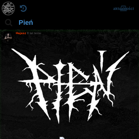
aktualności
Pień
Hajasz
8 lat temu