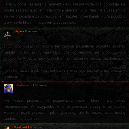
ile to w ogóle nastąpi) na moment kiedy zespół wyda coś, co odbije się
trochę szerszym echem. Na chwilę obecną nic o Pniu nie słyszałem, a
że nie przepadam za sprawdzaniem każdej nowej kapeli, która podobno
gra w stylu który mi powinien przypasować...
Hajasz
8 lat temu
@up podchodząc do tego w ten sposób musiałbym przestać słuchać
metalu no bo jak tu sprawdzić coś co nazywa się Grób, Zwłoki,
Chorobliwy Anioł, Gnijący Chrystus i tak można wymieniać bez końca.
To tylko nazwa a jak ktoś wstydzi się własnego języka to ma poważny
problem.
Wędrowycz
8 lat temu
Nie widzę problemu w poznawaniu kapel, które mają jakieś
rekomendacje. W przypadku Pnia to pierwsze słyszę o tej kapeli.
Rodzimy język popieram jak najbardziej, ale te nazwy walą trochę
tandetą, nie sądzisz?
Marduk666
8 lat temu