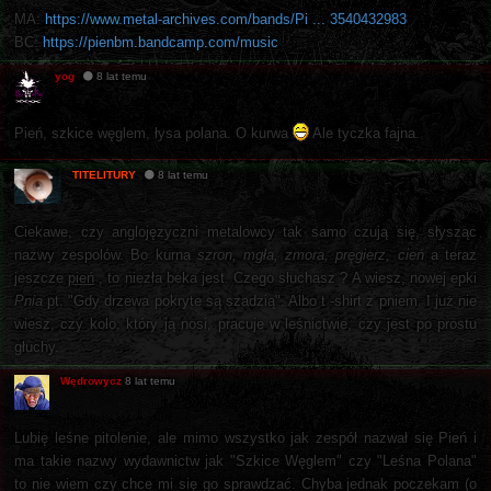
MA:
https://www.metal-archives.com/bands/Pi ... 3540432983
BC:
https://pienbm.bandcamp.com/music
yog
8 lat temu
Pień, szkice węglem, łysa polana. O kurwa
Ale tyczka fajna.
TITELITURY
8 lat temu
Ciekawe, czy anglojęzyczni metalowcy tak samo czują się, słysząc
nazwy zespolów. Bo kurna
szron, mgła, zmora, pręgierz, cień
a teraz
jeszcze
pień
, to niezła beka jest. Czego słuchasz ? A wiesz, nowej epki
Pnia
pt. "Gdy drzewa pokryte są szadzią". Albo t -shirt z pniem. I już nie
wiesz, czy kolo, który ją nosi, pracuje w leśnictwie, czy jest po prostu
głuchy.
Wędrowycz
8 lat temu
Lubię leśne pitolenie, ale mimo wszystko jak zespół nazwał się Pień i
ma takie nazwy wydawnictw jak "Szkice Węglem" czy "Leśna Polana"
to nie wiem czy chce mi się go sprawdzać. Chyba jednak poczekam (o