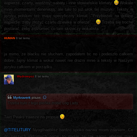
wąpierze, czarty, wiedźmy, sabaty i inne słowiańskie klimaty.
Wokale
mnie momentami denerwują, ale taki to już urok tej muzyki. Teksty w
języku polskim też mają specyficzny klimat. "Przybieżeli na polanę
wąpierze, żeby złożyć czartu dziewkę w ofierze"...
Trzeba się trochę
postarać, żeby zrozumieć co tam skrzeczy wokalista.
HUMAN
8 lat temu
ja mimo, ze blacku nie słucham, zapodałem bc no i podeszło całkiem
dobre, fajny klimat a wokal nawet nie drażni mnie a teksty w Naszym
języku całkiem w porządku
Wędrowycz
8 lat temu
Myrkraverk
pisze:
Trzeba było z tego pieńka zrobić Log Lady.
Twin Peaks zawsze na propsie
@TITELITURY
Nyogthaeblisz bardzo spoko nazwa moim zdaniem. Co
do naszych rodzimych nazw, to myślę że tak samo właśnie mają