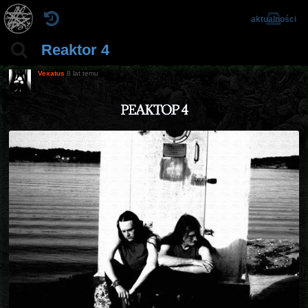
aktualności
Reaktor 4
Vexatus
8 lat temu