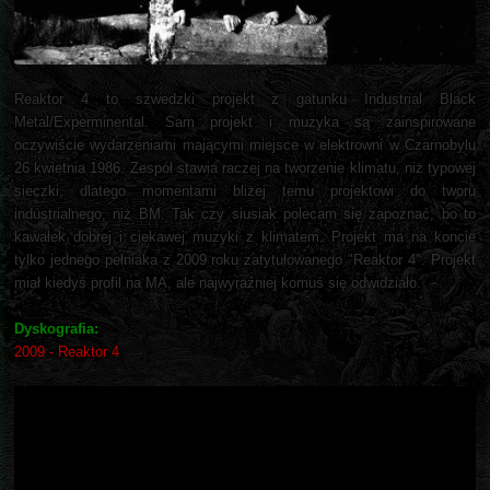
Reaktor 4 to szwedzki projekt z gatunku Industrial Black
Metal/Experminental. Sam projekt i muzyka są zainspirowane
oczywiście wydarzeniami mającymi miejsce w elektrowni w Czarnobylu
26 kwietnia 1986. Zespół stawia raczej na tworzenie klimatu, niż typowej
sieczki, dlatego momentami bliżej temu projektowi do tworu
industrialnego, niż BM. Tak czy siusiak polecam się zapoznać, bo to
kawałek dobrej i ciekawej muzyki z klimatem. Projekt ma na koncie
tylko jednego pełniaka z 2009 roku zatytułowanego "Reaktor 4". Projekt
miał kiedyś profil na MA, ale najwyraźniej komuś się odwidziało.
Dyskografia:
2009 - Reaktor 4