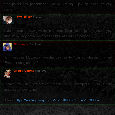
Ktoś poleci coś podobnego? Coś w tym stylu jak np. Sect Pig czy
Swine.
TITELITURY
7 lat temu
Zadam pytanie oktawę wyżej, niż temat. Drogi Andrzeju, czy jesteś łysy
i nosisz okulary przeciwsłoneczne bez względu na pogodę ?
Wędrowycz
7 lat temu
No i jeszcze kluczowa kwestia czy są to "big sunglasses", a nie
"Emperor sunglasses"?
Andrzej Oktawa
7 lat temu
Chciało by się powiedzieć: masz mnie, wampirze! Always big
sunglasses, cool band!
O take:
https://e.allegroimg.com/s512/018486/81 ... e54339d80e