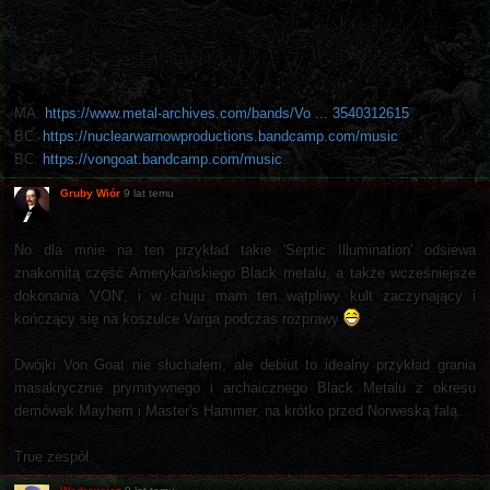
MA:
https://www.metal-archives.com/bands/Vo ... 3540312615
BC:
https://nuclearwarnowproductions.bandcamp.com/music
BC:
https://vongoat.bandcamp.com/music
Gruby Wiór
9 lat temu
No dla mnie na ten przykład takie 'Septic Illumination' odsiewa
znakomitą część Amerykańskiego Black metalu, a także wcześniejsze
dokonania 'VON', i w chuju mam ten wątpliwy kult zaczynający i
kończący się na koszulce Varga podczas rozprawy
Dwójki Von Goat nie słuchałem, ale debiut to idealny przykład grania
masakrycznie prymitywnego i archaicznego Black Metalu z okresu
demówek Mayhem i Master's Hammer, na krótko przed Norweską falą.
True zespół.