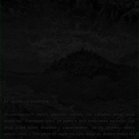
EP wyszła na Walentynki.
Wcześniejszych dwóch albumów niestety nie zdołałem dotąd wiele
posłuchać. Pamiętam tylko, że jeden z nich mnie lekko wynudził, zaś
drugi zrobił spore wrażenie i zapamiętałem, że do projektu należy
wrócić, choć z Von jakoś mi nigdy nie było dotąd po drodze (może też