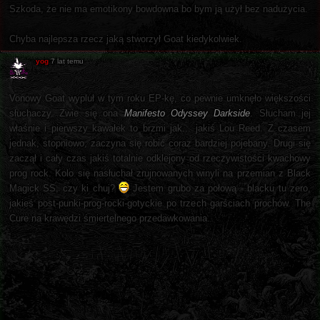
Szkoda, że nie ma emotikony bowdowna bo bym ją użył bez nadużycia.
Chyba najlepsza rzecz jaką stworzył Goat kiedykolwiek.
yog
7 lat temu
Vonowy Goat wypluł w tym roku EP-kę, co pewnie umknęło większości
słuchaczy. Zwie się ona
Manifesto Odyssey Darkside
. Słucham jej
właśnie i pierwszy kawałek to brzmi jak... jakiś Lou Reed. Z czasem
jednak, stopniowo, zaczyna się robić coraz bardziej pojebany. Drugi się
zaczął i cały czas jakiś totalnie odklejony od rzeczywistości kwachowy
prog rock. Kolo się nasłuchał zrujnowanych winyli na przemian z Black
Magick SS, czy ki chuj?
Jestem grubo za połową - blacku tu zero,
jakieś post-punki-prog-rocki-gotyckie po trzech garściach prochów. The
Cure na krawędzi śmiertelnego przedawkowania.