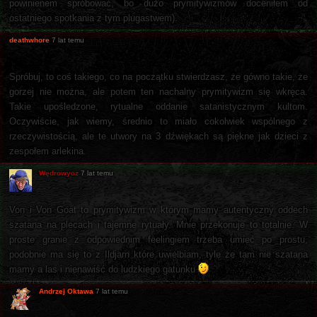
powinienem spróbować, bo dużo prymitywizmów doceniłem od
ostatniego spotkania z tym plugastwem).
deathwhore
7 lat temu
Spróbuj, to coś takiego, co na początku stwierdzasz, że gówno takie, że
gorzej nie można, ale potem ten nachalny prymitywizm się wkręca.
Takie upośledzone, rytualne oddanie satanistycznym kultom.
Oczywiście, jak wiemy, średnio to miało cokolwiek wspólnego z
rzeczywistością, ale te utwory na 3 dźwiękach są piękne jak dzieci z
zespołem arlekina.
Wędrowycz
7 lat temu
Von i Von Goat to prymitywizm w którym mamy autentyczny oddech
szatana na plecach i tajemne rytuały. Mnie przekonuje to totalnie. W
proste granie z odpowiednim feelingiem trzeba umieć po prostu,
podobnie ma się to z Ildjarn które uwielbiam, tyle że tam nie szatana
mamy a las i nienawiść do ludzkiego gatunku
Andrzej Oktawa
7 lat temu