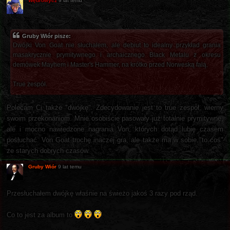
Wędrowycz
9 lat temu
Gruby Wiór pisze:
Dwójki Von Goat nie słuchałem, ale debiut to idealny przykład grania
masakrycznie prymitywnego i archaicznego Black Metalu z okresu
demówek Mayhem i Master's Hammer, na krótko przed Norweską falą.
True zespół.
Polecam Ci także "dwójkę". Zdecydowanie jest to true zespół, wierny
swoim przekonaniom. Mnie osobiście pasowały już totalnie prymitywne,
ale i mocno nawiedzone nagrania Von, których dotąd lubię czasem
posłuchać. Von Goat trochę inaczej gra, ale także ma w sobie "to coś"
ze starych dobrych czasów.
Gruby Wiór
9 lat temu
Przesłuchałem dwójkę właśnie na świeżo jakoś 3 razy pod rząd.
Co to jest za album to