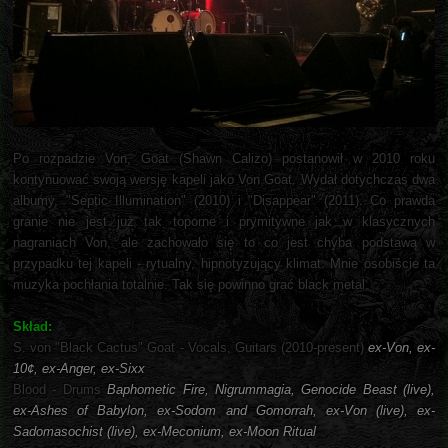
Po rozpadzie Von, Goat (Shawn Calizo) postanowił w 2010 roku
kontynuować swoją wersję kapeli jako Von Goat. Wydał dotychczas dwa
albumy, "Septic Illumination" (2010) i "Disappear" (2011). Co prawda
granie nie jest już tak toporne i prymitywne jak w klasycznych
nagraniach Von, ale zachowało się to co jest chyba podstawą w
przypadku tej kapeli - rytualny, hipnotyzujący klimat. Mnie osobiście ta
muzyka pochłania totalnie. Tak się powinno grać black metal.
Skład:
S. von "Black Cactus" Goat - Vocals, Guitars (2010-present)
ex-Von, ex-
10¢, ex-Anger, ex-Sixx
Blood - Drums
Baphometic Fire, Nigrummagia, Genocide Beast (live),
ex-Ashes of Babylon, ex-Sodom and Gomorrah, ex-Von (live), ex-
Sadomasochist (live), ex-Meconium, ex-Moon Ritual