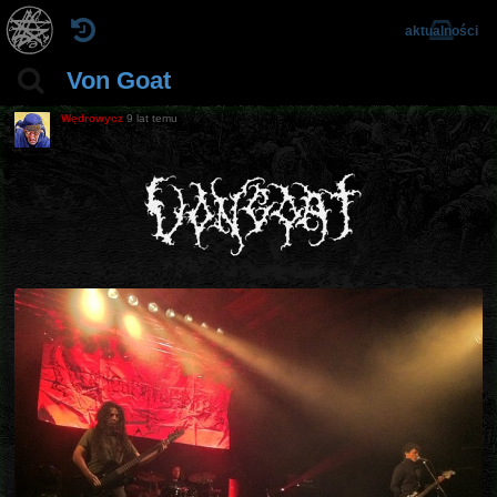
aktualności
Von Goat
Wędrowycz
9 lat temu