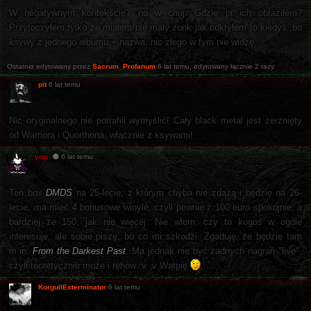
W negatywnym kontekście? no w chuj. Gdzie ja ich obraziłem?
Przytoczyłem tylko że miałem nie mały zonk jak odkryłem to kiedyś..bo
ksywy z jednego albumu + nazwa, nic złego w tym nie widzę.
Ostatnio edytowany przez
Sacrum_Profanum
6 lat temu
, edytowany łącznie 2 razy.
pit
6 lat temu
Nic oryginalnego nie potrafili wymyślić! Cały black metal jest zerżnięty
od Warriora i Quorthona, włącznie z ksywami!
yog
6 lat temu
Ten box
DMDS
na 25-lecie, z którym chyba nie zdążą i będzie na 26-
lecie, ma mieć 4 bonusowe winyle, czyli pewnie z 100 euro spokojnie, a
bardziej ze 150, jak nie więcej. Nie wiem, czy to kogoś w ogóle
interesuje, ale sobie piszę, bo co mi szkodzi. Zgaduję, że będzie tam
m.in.
From the Darkest Past
. Ma jednak nie być żadnych nagrań "live",
czyli teoretycznie może i rehów :v :v Wątpię
KorgullExterminator
6 lat temu