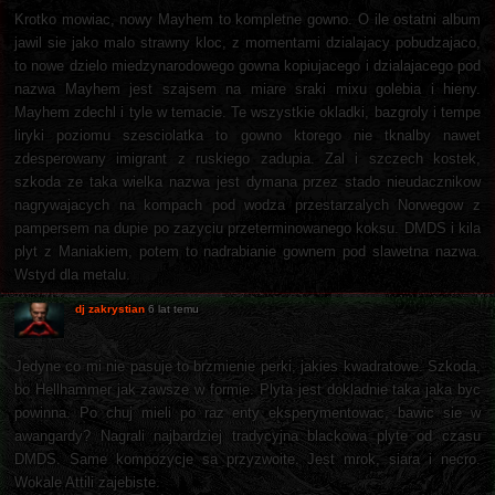
Krotko mowiac, nowy Mayhem to kompletne gowno. O ile ostatni album
jawil sie jako malo strawny kloc, z momentami dzialajacy pobudzajaco,
to nowe dzielo miedzynarodowego gowna kopiujacego i dzialajacego pod
nazwa Mayhem jest szajsem na miare sraki mixu golebia i hieny.
Mayhem zdechl i tyle w temacie. Te wszystkie okladki, bazgroly i tempe
liryki poziomu szesciolatka to gowno ktorego nie tknalby nawet
zdesperowany imigrant z ruskiego zadupia. Zal i szczech kostek,
szkoda ze taka wielka nazwa jest dymana przez stado nieudacznikow
nagrywajacych na kompach pod wodza przestarzalych Norwegow z
pampersem na dupie po zazyciu przeterminowanego koksu. DMDS i kila
plyt z Maniakiem, potem to nadrabianie gownem pod slawetna nazwa.
Wstyd dla metalu.
dj zakrystian
6 lat temu
Jedyne co mi nie pasuje to brzmienie perki, jakies kwadratowe. Szkoda,
bo Hellhammer jak zawsze w formie. Plyta jest dokladnie taka jaka byc
powinna. Po chuj mieli po raz enty eksperymentowac, bawic sie w
awangardy? Nagrali najbardziej tradycyjna blackowa plyte od czasu
DMDS. Same kompozycje sa przyzwoite. Jest mrok, siara i necro.
Wokale Attili zajebiste.