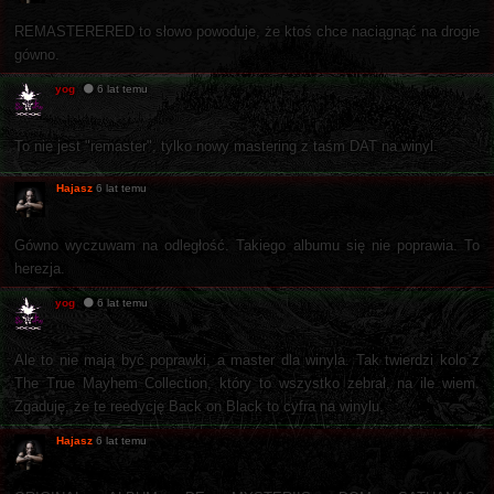
REMASTERERED to słowo powoduje, że ktoś chce naciągnąć na drogie
gówno.
yog
6 lat temu
To nie jest "remaster", tylko nowy mastering z taśm DAT na winyl.
Hajasz
6 lat temu
Gówno wyczuwam na odległość. Takiego albumu się nie poprawia. To
herezja.
yog
6 lat temu
Ale to nie mają być poprawki, a master dla winyla. Tak twierdzi kolo z
The True Mayhem Collection, który to wszystko zebrał, na ile wiem.
Zgaduję, że te reedycję Back on Black to cyfra na winylu.
Hajasz
6 lat temu