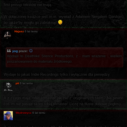
first pressy tekstów nie mają.
W dołączonej książce jest m.in. wywiad z Adamem Nergalem Darskim,
bo jakże by mogło go zabraknąć
Hajasz
6 lat temu
yog
pisze:
Wydaje to Deathlike Silence Productions, z - mam wrażenie - wielkim
poszanowaniem do materiału źródłowego.
Wydaje to jakaś Indie Recordings tylko i wyłącznie dla pieniędzy.
pit
6 lat temu
A z czego mają robić remaster jak nie z oryginalnych taśm? Na pewno
coś im nie pasuje skoro robią remaster. Liczę na tłuste dubowe pogłosy.
Wędrowycz
6 lat temu