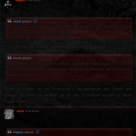
Hajasz
6 lat temu
mork
pisze:
Po przesłuchaniu albumu zarzuciłem De Mysteriis Dom Sathanas i poza
jakością nagrań nie odczułem różnicy.
Przestań słuchać metalu i jak kolega radzi wróć do Hunter.
mork pisze:
Na Daemon, poza czystymi partiami, śpiewa w stylu Death'a z Live in
Leipzig przez co odnoszę wrażenie, że Death sprawdziłby się tu znacznie
lepiej.
Bylem w Lipsku na tym koncercie i nie pamiętam aby Death tam
śpiewał. Aż mnie zaciekawiło jak by taki Schuldiner wypadł na takim
Pagan Fears.
mork
6 lat temu
Hajasz
pisze: