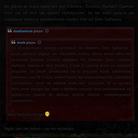
No gdzież do hujka wafla tam jest Chimera i Esoteric Warfate? Daemon
różni się od nich tak bardzo stylistycznie, że nie mam pojęcia jak
znajdujesz większe podobieństwo między nimi niż Dom Sathanas.
deathwhore
pisze:
mork
pisze:
Po przesłuchaniu albumu zarzuciłem De Mysteriis Dom Sathanas i
poza jakością nagrań nie odczułem różnicy. Może wokal Attila był
wcześniej bardziej szalony, obłąkany. Na Daemon, poza czystymi
partiami, śpiewa w stylu Death'a z Live in Leipzig przez co odnoszę
wrażenie, że Death sprawdziłby się tu znacznie lepiej. Generalnie
premiera Lord Of Chaos, powrót Necro we wspominkach do zabójstwa
Euronymous...może tak właśnie miało być. Zobaczyli, że za sprawą
filmu znów zaczęło być żywo o tamtych czasach i ktoś pokalkulował, że
stylistyczny powrót do debiutu będzie dobrym, marketingowym
posunięciem.
Wróć może do Hunter
Nigdy tam nie byłem i się nie wybieram.