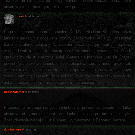
Też coś mi nie siada ten nowy Mayhem. Dobre wokale, perka, parę
utworow, ale nic poza tym, tak o sobie grają.
mork
6 lat temu
Po przesłuchaniu albumu zarzuciłem De Mysteriis Dom Sathanas i poza
jakością nagrań nie odczułem różnicy. Może wokal Attila był wcześniej
bardziej szalony, obłąkany. Na Daemon, poza czystymi partiami, śpiewa
w stylu Death'a z Live in Leipzig przez co odnoszę wrażenie, że Death
sprawdziłby się tu znacznie lepiej. Generalnie premiera Lord Of Chaos,
powrót Necro we wspominkach do zabójstwa Euronymous...może tak
właśnie miało być. Zobaczyli, że za sprawą filmu znów zaczęło być
żywo o tamtych czasach i ktoś pokalkulował, że stylistyczny powrót do
debiutu będzie dobrym, marketingowym posunięciem.
Deathhammer
6 lat temu
Przecież to ni chuja nie jest stylistyczny powrót do debiutu, ot kilka
utworów utrzymanych jest w duchu religijnego bm i to tyle.
Zdecydowanie więcej tu już Chimery wymieszanej z Esoteric Warfare.
deathwhore
6 lat temu