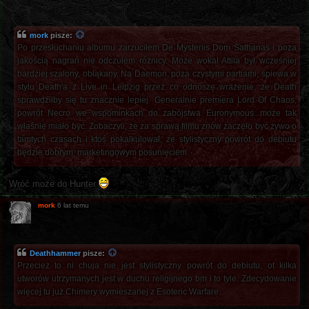
mork
pisze:
Po przesłuchaniu albumu zarzuciłem De Mysteriis Dom Sathanas i poza
jakością nagrań nie odczułem różnicy. Może wokal Attila był wcześniej
bardziej szalony, obłąkany. Na Daemon, poza czystymi partiami, śpiewa w
stylu Death'a z Live in Leipzig przez co odnoszę wrażenie, że Death
sprawdziłby się tu znacznie lepiej. Generalnie premiera Lord Of Chaos,
powrót Necro we wspominkach do zabójstwa Euronymous...może tak
właśnie miało być. Zobaczyli, że za sprawą filmu znów zaczęło być żywo o
tamtych czasach i ktoś pokalkulował, że stylistyczny powrót do debiutu
będzie dobrym, marketingowym posunięciem.
Wróć może do Hunter
mork
6 lat temu
Deathhammer
pisze:
Przecież to ni chuja nie jest stylistyczny powrót do debiutu, ot kilka
utworów utrzymanych jest w duchu religijnego bm i to tyle. Zdecydowanie
więcej tu już Chimery wymieszanej z Esoteric Warfare.