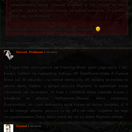
niepowtarzalną okazję zobaczyć wszystkie te trzy - każdy na swój
sposób - ważne dla mnie zespoły, na jednym koncercie, 19 czerwca
2020 roku, na Hellfeście:
Jeszcze tylko Avril Lavigne dołączy i będzie komplecik.
I polskiej kawalerii !!!
Sacrum_Profanum
6 lat temu
To Pagan Altar rzeczywiscie jak Freezing Moon. (post yoga sprze 2 lat).
Kiedyś trafiłem na najbardziej kultowy riff Darkthrone-Under A Funeral
Moon (od 39 sekundy) i na niemal identyczny riff, wydany wcześniej na
jakimś demo Vadera...a apropo jeszcze Mayhem, to pamietam swoje
zdziwienie jak skumałem, że troje z członków ekipy zajebało ksywy z
kawałków na albumie Hellhammer.(Maniac, lekko zmieniony
Euryonomos, no i sam perkusista wziął ksywe od nazwy zespołu) :d. A
co do nowego albumu, jeszcze co by off'a nie robić, zupełnie nie tego
sie spodziewałem.Dobry black metal ale nie za dobre Mayhem jednak.
Zsamot
6 lat temu