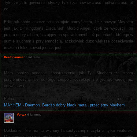
Tyle, że ja tu gówna nie słyszę, tylko zachowawczość i odtwórczość, ot
co.
Edit: tak sobie jeszcze na spokojnie pomyślałem, że z nowym Mayhem
jest jak z "Kingdoms Disdained" Morbid Angel, czyli że wypuścili po
prostu dobry album, bazujący na sprawdzonych już patentach, którego w
sumie słucham z przyjemnością, aczkolwiek dużo większe oczekiwania
miałem i lekki zawód jednak jest.
Deathhammer
6 lat temu
Mam bardzo podobne spostrzeżenia jak Ty. Słucham ze sporą
przyjemnością, ale od tego zespołu oczekuje się jednak więcej niż
odtwórstwa.
Pełna recenzja:
MAYHEM - Daemon. Bardzo dobry black metal, przeciętny Mayhem
Vortex
6 lat temu
Dokładnie. Nie ma tu wichury fantastycznej muzyki a tylko wiaterek.
Meyhemiakiem nigdy nie byłem, ale na Deamon nie znalazłem dla siebie