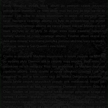
Kiedy Metallica wydała black album po pewnym czasie wszyscy
jednogłośnie stwierdzili, że nowy album musi być inny bo tego się nie da
przebić i jak sobie to dzisiaj wspominam to widzę, że wszyscy mieli
rację. Następca czarnego albumu co było do przewidzenia nie przebił
popularnością tamtego albumu ale zaczął powoli staczać Metallicę w dół
równi pochyłej aż do płyty St. Anger, która miała zawierać najlepsze
numery właśnie od czasu czarnego albumu. Finalnie album okazał się
delikatnie mówiąc koszmarną pomyłką pomimo włożonej kasy na studio,
promocję, wideo w San Quentin i inne bzdety.
Czemu w temacie o Mayhem wspominam o innym zespole na M ? Bo
po wydaniu płyty Daemon oba te zespoły mają wspólny zbiór mimo, że
gatunkowo nic ich nie łączy. Ktoś tam wspomniał, że Mayhem nagrywał
zajebiste albumy, kiedy dzieliła je spora odległość czasowa i jak tak
popatrzeć to jest w tym sporo racji bo Wielka Deklaracja wypleniła z
obozu fanów zespołu wszystkich pseudo pink metalowców, którzy tak
ochoczo powrócili do łask na cieniutkiej Chimerze i marnym Ordo Ad
Chao. Siedem lat później ta sama hołota dostaje potężnego szlaga za
sprawą Esoteric Warfare kolejnego albumu, który odsiewa pink
metalowych ragnarów i innych ciulów, którzy nie rozumieją co to The
True Mayhem. Mija pięć lat i niestety ale całe to mrowisko znowu otacza