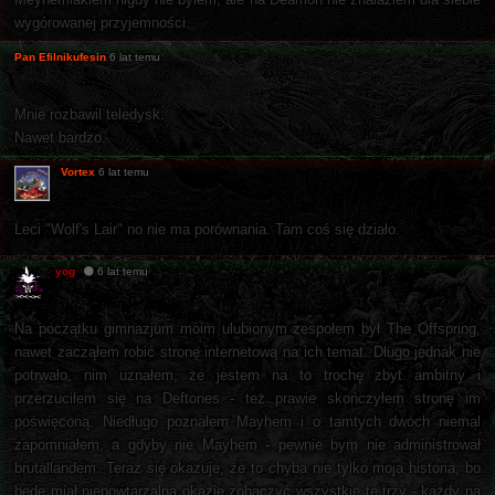
wygórowanej przyjemności.
Pan Efilnikufesin
6 lat temu
Mnie rozbawil teledysk.
Nawet bardzo.
Vortex
6 lat temu
Leci "Wolf's Lair" no nie ma porównania. Tam coś się działo.
yog
6 lat temu
Na początku gimnazjum moim ulubionym zespołem był The Offspring,
nawet zacząłem robić stronę internetową na ich temat. Długo jednak nie
potrwało, nim uznałem, że jestem na to trochę zbyt ambitny i
przerzuciłem się na Deftones - też prawie skończyłem stronę im
poświęconą. Niedługo poznałem Mayhem i o tamtych dwóch niemal
zapomniałem, a gdyby nie Mayhem - pewnie bym nie administrował
brutallandem. Teraz się okazuje, że to chyba nie tylko moja historia, bo
będę miał niepowtarzalną okazję zobaczyć wszystkie te trzy - każdy na