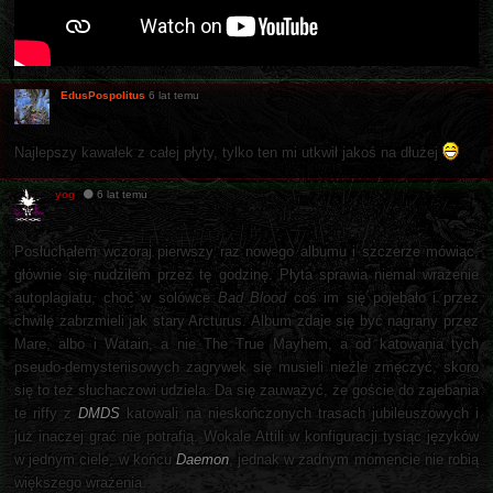
EdusPospolitus
6 lat temu
Najlepszy kawałek z całej płyty, tylko ten mi utkwił jakoś na dłużej
yog
6 lat temu
Posłuchałem wczoraj pierwszy raz nowego albumu i szczerze mówiąc,
głównie się nudziłem przez tę godzinę. Płyta sprawia niemal wrażenie
autoplagiatu, choć w solówce
Bad Blood
coś im się pojebało i przez
chwilę zabrzmieli jak stary Arcturus. Album zdaje się być nagrany przez
Mare, albo i Watain, a nie The True Mayhem, a od katowania tych
pseudo-demysteriisowych zagrywek się musieli nieźle zmęczyć, skoro
się to też słuchaczowi udziela. Da się zauważyć, że goście do zajebania
te riffy z
DMDS
katowali na nieskończonych trasach jubileuszowych i
już inaczej grać nie potrafią. Wokale Attili w konfiguracji tysiąc języków
w jednym ciele, w końcu
Daemon
, jednak w żadnym momencie nie robią
większego wrażenia.