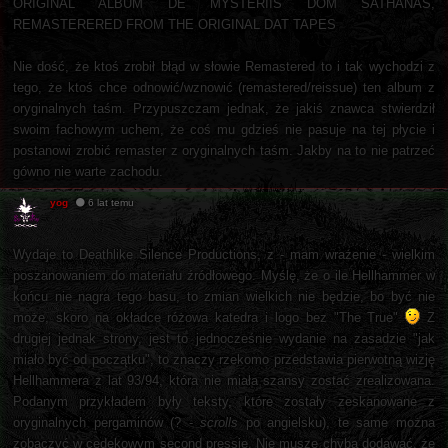
ORIGINAL ALBUM DE MYSTERIIS DOM SATHANAS,
REMASTERERED FROM THE ORIGINAL DAT TAPES
Nie dość, że ktoś zrobił błąd w słowie Remastered to i tak wychodzi z
tego, że ktoś chce odnowić/wznowić (remastered/reissue) ten album z
oryginalnych taśm. Przypuszczam jednak, że jakiś znawca stwierdził
swoim fachowym uchem, że coś mu gdzieś nie pasuje na tej płycie i
postanowi zrobić remaster z oryginalnych taśm. Jakby na to nie patrzeć
gówno nie warte zachodu.
yog
6 lat temu
Wydaje to Deathlike Silence Productions, z - mam wrażenie - wielkim
poszanowaniem do materiału źródłowego. Myślę, że o ile Hellhammer w
końcu nie nagra tego basu, to zmian wielkich nie będzie, bo być nie
może, skoro na okładce różowa katedra i logo bez "The True"
Z
drugiej jednak strony, jest to jednocześnie wydanie na zasadzie "jak
miało być od początku", to znaczy rzekomo przedstawia pierwotną wizję
Hellhammera z lat 93/94, która nie miała szansy zostać zrealizowana.
Podanym przykładem były teksty, które zostały zeskanowane z
oryginalnych pergaminów (? -
scrolls
po angielsku), te same można
zobaczyć w cedekowym second pressie. Nie muszę chyba dodawać, że