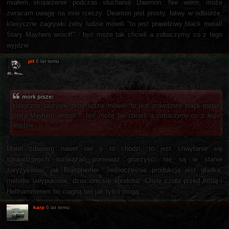
miałem skojarzenie podczas słuchania Daemon. Nie wiem, może
zwracam uwagę na inne rzeczy. Deamon jest prosty, łatwy w odbiorze,
klasyczne zagrywki żeby ludzie mówili "to jest prawdziwy black metal!
Stary Mayhem wrócił!" - być może tak chcieli a zobaczymy co z tego
wyjdzie.
pit
6 lat temu
mork pisze:
klasyczne zagrywki żeby ludzie mówili "to jest prawdziwy black metal!
Stary Mayhem wrócił!" - być może tak chcieli a zobaczymy co z tego
wyjdzie.
Moim zdaniem nawet nie o to chodzi, to jest chwytanie się
sprawdzonych rozwiązań ponieważ gitarzyści nie są w stanie
zaryzykować jak Blasphemer. Jednocześnie produkcja jest gładka,
melodie uwypuklone, dzieciom się spodoba. Chylę czoła przed Attilą i
Hellhammerem bo ciągną ten jak tylko mogą.
karp
6 lat temu