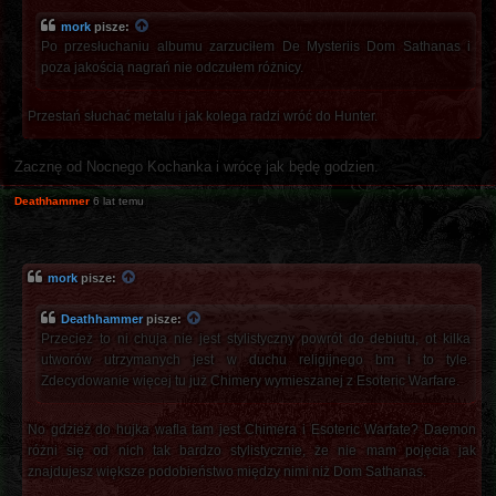
mork
pisze:
Po przesłuchaniu albumu zarzuciłem De Mysteriis Dom Sathanas i
poza jakością nagrań nie odczułem różnicy.
Przestań słuchać metalu i jak kolega radzi wróć do Hunter.
Zacznę od Nocnego Kochanka i wrócę jak będę godzien.
Deathhammer
6 lat temu
mork
pisze:
Deathhammer
pisze:
Przecież to ni chuja nie jest stylistyczny powrót do debiutu, ot kilka
utworów utrzymanych jest w duchu religijnego bm i to tyle.
Zdecydowanie więcej tu już Chimery wymieszanej z Esoteric Warfare.
No gdzież do hujka wafla tam jest Chimera i Esoteric Warfate? Daemon
różni się od nich tak bardzo stylistycznie, że nie mam pojęcia jak
znajdujesz większe podobieństwo między nimi niż Dom Sathanas.