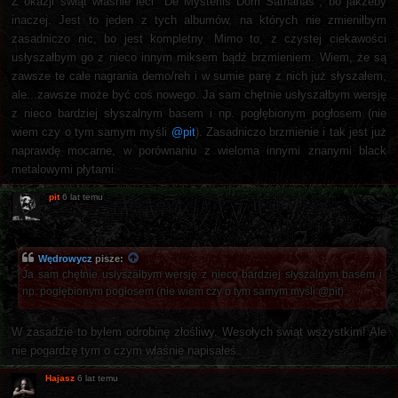
Z okazji świąt właśnie leci "De Mysteriis Dom Sathanas", bo jakżeby
inaczej. Jest to jeden z tych albumów, na których nie zmieniłbym
zasadniczo nic, bo jest kompletny. Mimo to, z czystej ciekawości
usłyszałbym go z nieco innym miksem bądź brzmieniem. Wiem, że są
zawsze te całe nagrania demo/reh i w sumie parę z nich już słyszałem,
ale...zawsze może być coś nowego. Ja sam chętnie usłyszałbym wersję
z nieco bardziej słyszalnym basem i np. pogłębionym pogłosem (nie
wiem czy o tym samym myśli
@pit
). Zasadniczo brzmienie i tak jest już
naprawdę mocarne, w porównaniu z wieloma innymi znanymi black
metalowymi płytami.
pit
6 lat temu
Wędrowycz
pisze:
Ja sam chętnie usłyszałbym wersję z nieco bardziej słyszalnym basem i
np. pogłębionym pogłosem (nie wiem czy o tym samym myśli @pit).
W zasadzie to byłem odrobinę złośliwy. Wesołych świąt wszystkim! Ale
nie pogardzę tym o czym właśnie napisałeś.
Hajasz
6 lat temu