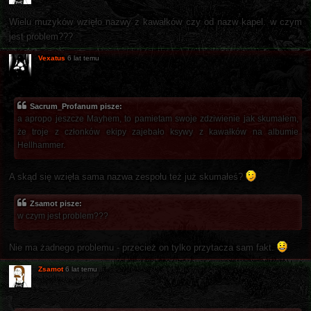
Wielu muzyków wzięło nazwy z kawałków czy od nazw kapel. w czym
jest problem???
Vexatus
6 lat temu
Sacrum_Profanum pisze:
a apropo jeszcze Mayhem, to pamietam swoje zdziwienie jak skumałem,
że troje z członków ekipy zajebało ksywy z kawałków na albumie
Hellhammer.
A skąd się wzięła sama nazwa zespołu też już skumałeś?
Zsamot pisze:
w czym jest problem???
Nie ma żadnego problemu - przecież on tylko przytacza sam fakt.
Zsamot
6 lat temu