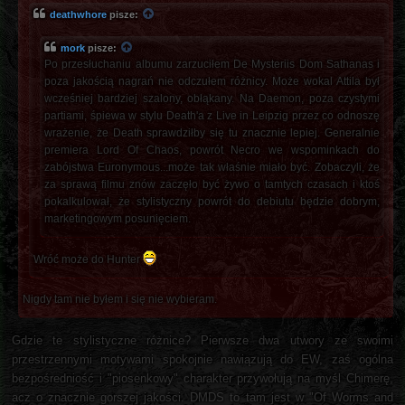
deathwhore
pisze:
mork
pisze:
Po przesłuchaniu albumu zarzuciłem De Mysteriis Dom Sathanas i
poza jakością nagrań nie odczułem różnicy. Może wokal Attila był
wcześniej bardziej szalony, obłąkany. Na Daemon, poza czystymi
partiami, śpiewa w stylu Death'a z Live in Leipzig przez co odnoszę
wrażenie, że Death sprawdziłby się tu znacznie lepiej. Generalnie
premiera Lord Of Chaos, powrót Necro we wspominkach do
zabójstwa Euronymous...może tak właśnie miało być. Zobaczyli, że
za sprawą filmu znów zaczęło być żywo o tamtych czasach i ktoś
pokalkulował, że stylistyczny powrót do debiutu będzie dobrym,
marketingowym posunięciem.
Wróć może do Hunter
Nigdy tam nie byłem i się nie wybieram.
Gdzie te stylistyczne różnice? Pierwsze dwa utwory ze swoimi
przestrzennymi motywami spokojnie nawiązują do EW, zaś ogólna
bezpośredniość i "piosenkowy" charakter przywołują na myśl Chimerę,
acz o znacznie gorszej jakości. DMDS to tam jest w "Of Worms and