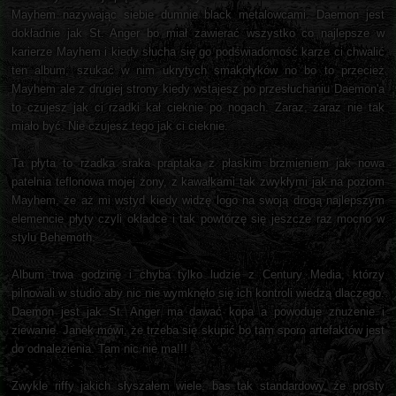
Mayhem nazywając siebie dumnie black metalowcami. Daemon jest
dokładnie jak St. Anger bo miał zawierać wszystko co najlepsze w
karierze Mayhem i kiedy słucha się go podświadomość karze ci chwalić
ten album, szukać w nim ukrytych smakołyków no bo to przecież
Mayhem ale z drugiej strony kiedy wstajesz po przesłuchaniu Daemon'a
to czujesz jak ci rzadki kał cieknie po nogach. Zaraz, zaraz nie tak
miało być. Nie czujesz tego jak ci cieknie.
Ta płyta to rzadka sraka praptaka z płaskim brzmieniem jak nowa
patelnia teflonowa mojej żony, z kawałkami tak zwykłymi jak na poziom
Mayhem, że aż mi wstyd kiedy widzę logo na swoją drogą najlepszym
elemencie płyty czyli okładce i tak powtórzę się jeszcze raz mocno w
stylu Behemoth.
Album trwa godzinę i chyba tylko ludzie z Century Media, którzy
pilnowali w studio aby nic nie wymknęło się ich kontroli wiedzą dlaczego.
Daemon jest jak St. Anger ma dawać kopa a powoduje znużenie i
ziewanie. Janek mówi, że trzeba się skupić bo tam sporo artefaktów jest
do odnalezienia. Tam nic nie ma!!!
Zwykle riffy jakich słyszałem wiele, bas tak standardowy, że prosty