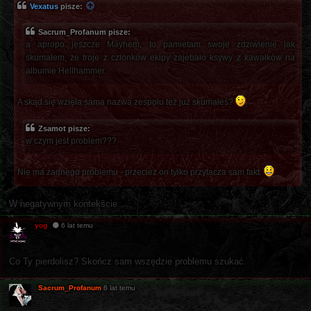
Vexatus
pisze:
Sacrum_Profanum pisze:
a apropo jeszcze Mayhem, to pamietam swoje zdziwienie jak
skumałem, że troje z członków ekipy zajebało ksywy z kawałków na
albumie Hellhammer.
A skąd się wzięła sama nazwa zespołu też już skumałeś?
Zsamot pisze:
w czym jest problem???
Nie ma żadnego problemu - przecież on tylko przytacza sam fakt.
W negatywnym kontekście.
yog
6 lat temu
Co Ty pierdolisz? Skończ sam wszędzie problemu szukać.
Sacrum_Profanum
6 lat temu