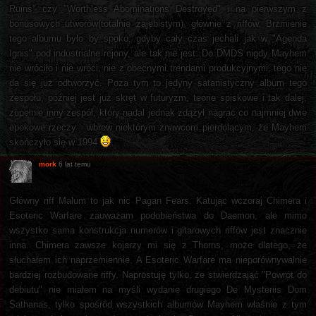
Ruins" czy "Worthless Abominations Destroyed" i na pierwszym z
bonusowych utworów(totalnie zajebistym), głównie z riffów. Brzmienie
tego albumu było by spoko, gdyby cały czas jechali jak w "Agenda
Ignis" pod industrialne rejony, ale tak nie jest. Do DMDS nigdy Mayhem
nie wróciło i nie wróci, nie z obecnymi trendami produkcyjnymi, tego nie
da się już odtworzyć. Poza tym to jedyny satanistyczny album tego
zespołu, później jest już skręt w futuryzm, teorie spiskowe i tak dalej,
zupełnie inny zespół, który nadal jednak zdążył nagrać co najmniej dwie
epokowe rzeczy - wbrew niektórym znawcom pierdolącym, że Mayhem
skończyło się w 1994
mork
6 lat temu
Główny riff Malum to jak nic Pagan Fears. Katując wczoraj Chimera i
Esoteric Warfare zauważam podobieństwa do Daemon, ale mimo
wszystko sama konstrukcja numerów i gitarowych riffów jest znacznie
inna. Chimera zawsze kojarzy mi się z Thorns, może dlatego, że
słuchałem ich naprzemiennie. A Esoteric Warfare ma nieporównywalnie
bardziej rozbudowane riffy. Naprostuję tylko, że stwierdzająć "Powrót do
debiutu" nie miałem na myśli wydanie drugiego De Mysteriis Dom
Sathanas, tylko spośród wszystkich albumów Mayhem właśnie z tym