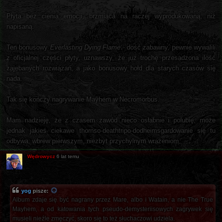
Płyta bez cienia emocji, brzmiąca na raczej wyprodukowaną, niż
napisaną.
Ten bonusowy
Everlasting Dying Flame
- dość zabawny, pewnie wywalili
z oficjalnej części płyty, uznawszy, że już trochę przesadzona ilość
zajebanych rozwiązań, a jako bonusowy hołd dla starych czasów się
nada.
Tak się kończy nagrywanie Mayhem w Necromorbus.
Mam nadzieję, że z czasem zawód nieco osłabnie i polubię, może
jednak jakieś ciekawe thornso-deathtripo-dodheimsgardowanie się tu
odbywa, wbrew pierwszym, niezbyt przychylnym wrażeniom.
Wędrowycz
6 lat temu
yog
pisze:
Album zdaje się być nagrany przez Mare, albo i Watain, a nie The True
Mayhem, a od katowania tych pseudo-demysteriisowych zagrywek się
musieli nieźle zmęczyć, skoro się to też słuchaczowi udziela.