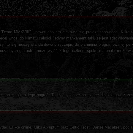
"Demo MMXVIII" i nawet całkiem ciekawie się projekt zapowiada. Kilka f
ięcej wnosi do klimatu całości (jedyny mankament taki, że jest zdecydowan
sy, to się muszę standardowo przyczepić do brzmienia programowanej perki,
 porządnych gratach - może wyjść z tego całkiem spoko materiał i może 
e sobie coś takiego nagrać. To byłoby dobre na szkice dla kolegów z zes
ać EP-kę online. Miks Abruptum oraz Celtic Frost "Danse Macabre", podl