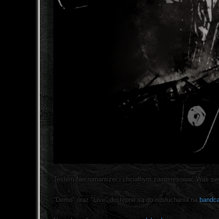
Jestem Necromantizer i chciałbym zainteresować Was sw
"Demo" oraz "Live" dostępne są do odsłuchania na
bandc