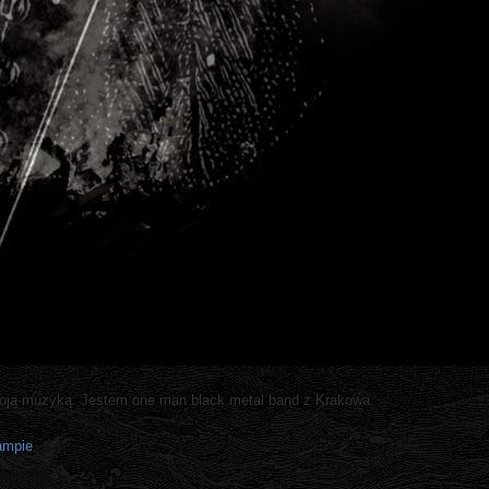
oją muzyką. Jestem one man black metal band z Krakowa.
ampie
.