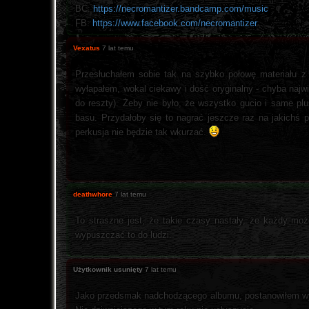
BC:
https://necromantizer.bandcamp.com/music
FB:
https://www.facebook.com/necromantizer
Vexatus
7 lat temu
Przesłuchałem sobie tak na szybko połowę materiału z 
wyłapałem, wokal ciekawy i dość oryginalny - chyba najw
do reszty). Żeby nie było, że wszystko gucio i same plu
basu. Przydałoby się to nagrać jeszcze raz na jakichś
perkusja nie będzie tak wkurzać.
deathwhore
7 lat temu
To straszne jest, że takie czasy nastały, że każdy moż
wypuszczać to do ludzi.
Użytkownik usunięty
7 lat temu
Jako przedsmak nadchodzącego albumu, postanowiłem wyd