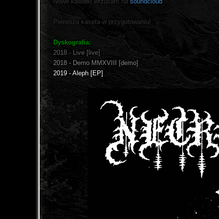
Nowe kawałki wrzucam na
soundcloud
.
Pierwsza kaseta w przygotowaniu!
Dyskografia:
2018 - Live [live]
2018 - Demo MMXVIII [demo]
2019 - Aleph [EP]