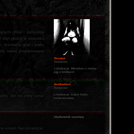
ajnych riffów i pomysłów
ie zbyt głośny w stosunku
 brzmienia gitar i braku
wtedy nawet programowana
Vexatus
Tormentor
Lokalizacja:
Mieszkam z matką i
piję z królikiem!
deathwhore
Tormentor
Lokalizacja:
bojkot kadry
połu, ale nie żeby zaraz
moderatorskiej
Użytkownik usunięty
ane sosem Necromantizer.