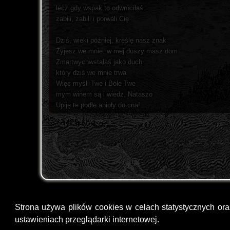
lecz gdy wspak to odwróciłaś
zabili, zabili i porwali Cię
Dziś, wieki później, kreślę nasz znak
Żyjesz we mnie, w mej duszy masz dom
Zmartwychwstałaś jako duch
który dziś we mnie trwa
Więc myśli Twe i Bóle Twe
mym winem są i wiedz, Nataszo
Upiję te podłe anioły do cna!
Strona używa plików cookies w celach statystycznych or
ustawieniach przeglądarki internetowej.