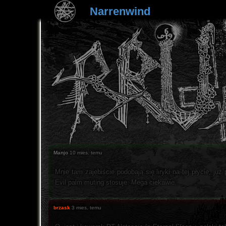
Narrenwind
Manjo
10 mies. temu
Mnie tam zajebiście podobają się liryki na tej płycie, j
Evil palm muting stosuje. Mega ciekawie.
brzask
3 mies. temu