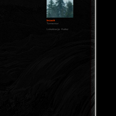
brzask
Tormentor
Lokalizacja:
Kalisz