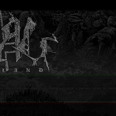
uż po kilku odsłuchach większość można poszeptać z pamięci, gitara tez bard