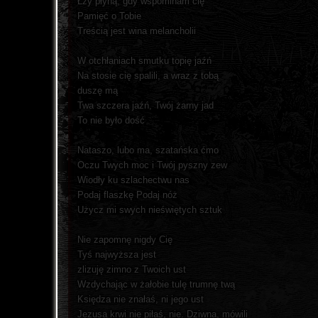
Łzy płyną, gdy wspominam cię
Pamięć o Tobie
Treścią jest wina melancholii
W otchłaniach smutku topię jaźń
Na stosie cię spalili, a wraz z tobą
duszę mą
Twa szczera jaźń, Twój żarny jad
To nie było dość
Nataszo, lubo ma, szatańska ćmo
Oczu Twych moc i Twój pyszny zew
Wiodły ku szlachectwu nas
Podaj flaszkę Podaj nóż
Użycz mi swych nieświętych sztuk
Nie zapomnę nigdy Cię
Tyś najwyższa jest
zlizuję zimno z Twoich ust
Wzdychając w żałobie tulę trumnę twą
Księdza nie znałaś, ni jego ust
Jezusa krwi nie piłaś, nie. Dziwna, mówili