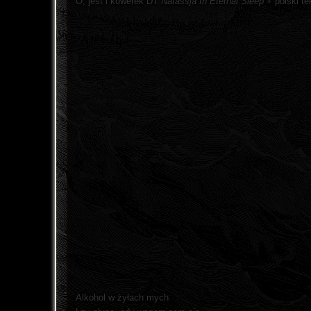
O, jest i kowerek DT
Natassja In Eternal Sleep
+ polski te
Alkohol w żyłach mych