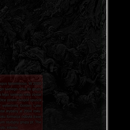
ivagus Ignominous. W 2000
Tego samego roku do grupy
a tego samego roku został
ótce potem zespół opuścił
 z wytwórnią Golden Lake
stał wydany w 2004 roku.
oku formacja odbyła trasę
m studyjny grupy pt. The
tic Inferno.