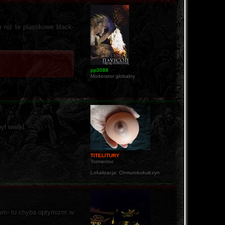
 niż te plastikowe black-
pp3088
Moderator globalny
ł wielki.
TITELITURY
Tormentor
Lokalizacja:
Chmurokukułczyn
bum- tu chyba optymizm w