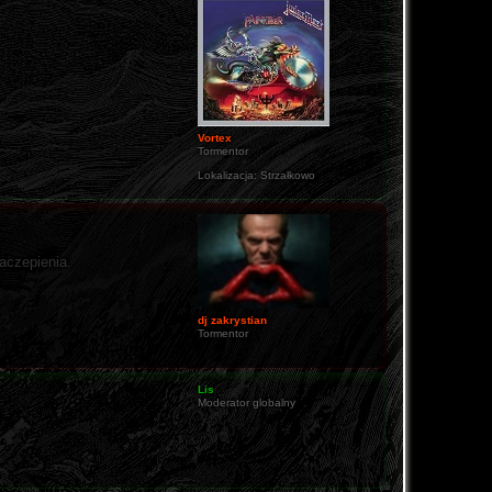
Vortex
Tormentor
Lokalizacja:
Strzałkowo
zaczepienia.
dj zakrystian
Tormentor
Lis
Moderator globalny