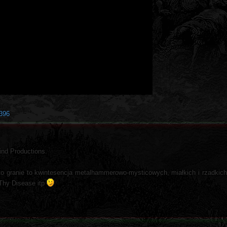
6396
ind Productions.
 to granie to kwintesencja metalhammerowo-mysticowych, miałkich i rzadkic
Thy Disease itp