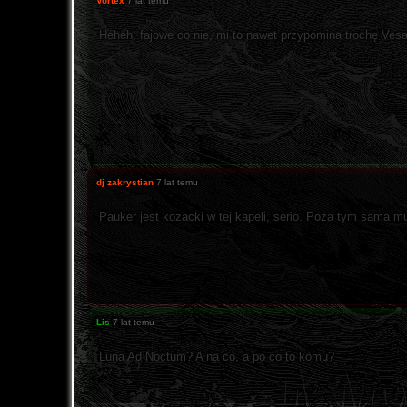
Vortex
7 lat temu
Heheh, fajowe co nie, mi to nawet przypomina trochę Vesa
dj zakrystian
7 lat temu
Pauker jest kozacki w tej kapeli, serio. Poza tym sama mu
Lis
7 lat temu
Luna Ad Noctum? A na co, a po co to komu?