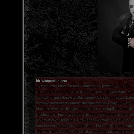
wikipedia pisze:
Symfoniczny black metal z Wałbrzycha, powstały w 1998r. 
roku ukazało się pierwsze demo formacji zatytułowane Moo
dołączył drugi gitarzysta Blasphemo-Abyssum Invocat. Late
wydany debiutancki album studyjny zespołu zatytułowany D
klawiszowiec Noctivagus Ignominous, zastąpił go muzyk
Productions. Firma wydała w Europie debiutancki album f
Wydawnictwo ukazało się nakładem wytwórni Metal Mind Pro
koncertową "Black Diamonds Tour". Luna Ad Noctum poprze
Perfect Evil In Mortal.W 2013 roku, za pośrednictwem niemi