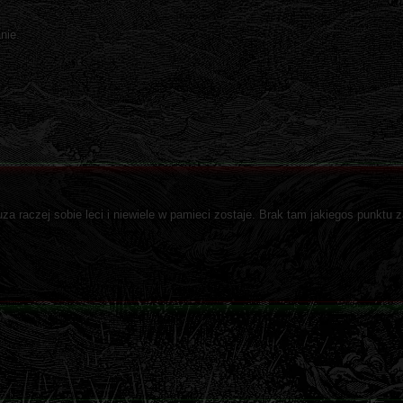
nie.
za raczej sobie leci i niewiele w pamieci zostaje. Brak tam jakiegos punktu 