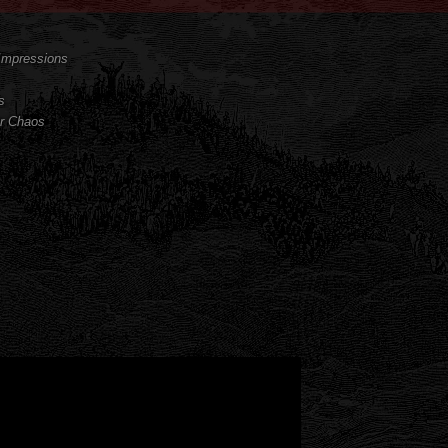
 Impressions
s
er Chaos