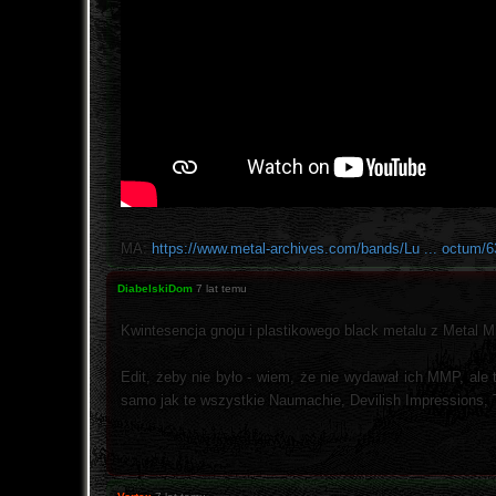
MA:
https://www.metal-archives.com/bands/Lu ... octum/
DiabelskiDom
7 lat temu
Kwintesencja gnoju i plastikowego black metalu z Metal M
Edit, żeby nie było - wiem, że nie wydawał ich MMP, ale
samo jak te wszystkie Naumachie, Devilish Impressions, 