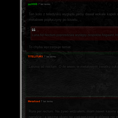
pp3088
7 lat temu
Ten kolo z teledysku wygląda jakby dawał wokale kapeli nu
metalowe popłuczyny po kisielu.
Luna Ad Noctum poprzedzała występy zespołów Asgaard, H
To chyba wyczerpuje temat.
TITELITURY
7 lat temu
Lalunia ad noctum. O ile wiem, w metalowym światku sukce
Metalized
7 lat temu
Rura per rectum. Na żywo widziałem, mam nawet kasetę z
narodzie i a wezmę skoro nic ciekawszego w sklepie nie 