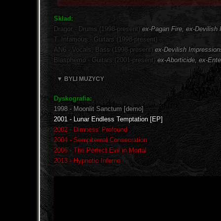
Skład:
Dragor - Drums (1998-present)
ex-Pagan Fire, ex-Devilish
T. Infamous - Guitars (1998-present)
AN6 - Vocals, Bass (1998-present)
ex-Devilish Impression
Blasphemo - Guitars (2001-present)
ex-Aborticide, ex-Ent
▼ BYLI MUZYCY
Dyskografia:
1998 - Moonlit Sanctum [demo]
2001 - Lunar Endless Temptation [EP]
2002 - Dimness' Profound
2004 - Sempiternal Consecration
2006 - The Perfect Evil in Mortal
2013 - Hypnotic Inferno