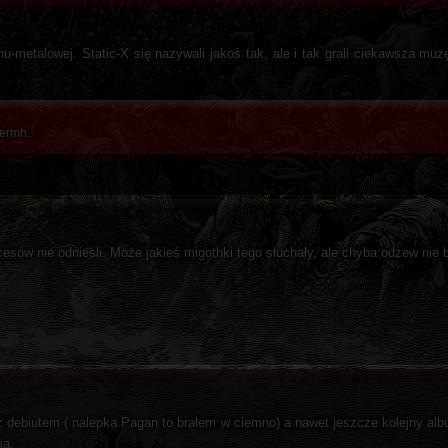
-metalowej. Static-X się nazywali jakoś tak, ale i tak grali ciekawsza muzę
ermh.
sów nie odnieśli. Może jakieś migothki tego słuchały, ale chyba odzew nie by
 debiutem ( nalepka Pagan to brałem w ciemno) a nawet jeszcze kolejny al
ma.