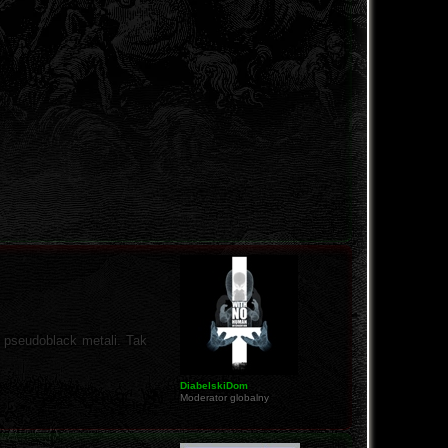
h pseudoblack metali. Tak
DiabelskiDom
Moderator globalny