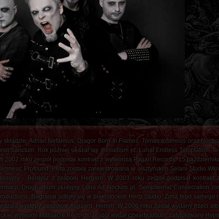
w składzie: Adrian Nefarious, Dragor Born In Flames, Tomas Infamous oraz Noct
nlit Sanctum. Rok później ukazał się minialbum pt. Lunar Endless Temptation. 
m 2002 roku zespół podpisał kontrakt z wytwórnią Pagan Records. 15 październik
imness' Profound. Płyta została zarejestrowana w olsztyńskim Selani Studio.Wkr
 sesyjny - Berdysz z zespołu Hergorn. W 2003 roku zespół podpisał kontrakt
ormacji. Drugi album studyjny Luna Ad Noctum pt. Sempiternal Consecration zo
ductions. Nagrania odbyły się w białostockim Hertz Studio. Zimą tego samego r
dzała występy zespołów Asgaard, Hermh. W 2006 roku został wydany trzeci albu
eckiej wytwórni Massacre Records, zespół wydał czwarty album, zatytułowany Hypno