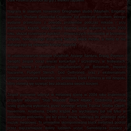
Dark Fortress powrócił do gry z wielkim zapałem.
Nagrany w sławnym norweskim Grieghallen studio (Mayhem, Emperor,
Immortal) "Profane Genocidal Creations" był ambitnym albumem, którego
wydanie przełożono z powodu problemów podczas miksów i przy
masteringu. Krążek, który światło dzienne ujrzał dopiero w lutym 2003
roku, ukazał rozwinięcie epickich i złowieszczych elementów w brzmieniu
zespołu, honorującego klasyczną tradycję black metalu, a mimo to nie
wahającego się odważnie kroczyć naprzód.
W ustabilizowanym składzie (Azathoth, Asvargr, Santura, Draug, Paymon i
Seraph) zespół coraz więcej koncertuje i uczestniczy w festiwalach,
dzieląc scenę z wybitnymi metalbandami, jak Behemoth, Impaled
Nazarene, Pungent Stench, God Dethroned, oraz z ekstremalnymi
undergroundowymi kapelami, co postawiło Darkl Fortress w roli zespołu,
który ośmiela się rozwijać bez zdradzania swoich korzeni.
Zespół ponownie uderzył w metalową scenę w 2004 roku znakomicie
przyjętym albumem "Stab Wounds" (Black Attakk). Ozdobiony ciemną
szatą graficzną wykonaną przez słynnego artystę Travisa Smitha (Opeth,
Nevermore, Anathema, Death) krążek ten wychwalany był nie tylko w
metalowym podziemiu, ale też przez prasę należącą do głównego nurtu
muzyki metalowej. To umiejętnie skomponowana black metalowa podróż
przez najczarniejsze doliny ludzkich uczuć. Samobójcza rozpacz i