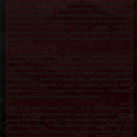
Asvargra (gitara), wokalisty Azathotha, basisty Njorda i Charona (perkusja)
- dołączyli drugi gitarzysta o pseudonimie Crom i klawiszowc Thamuz,
ustanawiając w ten sposób skład koncertowy. Debiutująca w lutym 1997
roku młoda horda szybko zaczęła współdzielić undergroundową scenę z
takimi grupami, jak Lunar Aurora, Desaster i Nagelfar. Pierwszym
wydawnictwem Dark Fortress, które ukazało się pod szyldem Fog Of The
Apocalypse Records, był split z Barad Dür zatytułowany "Towards
Immortaliy".
Zespół wkrótce potem zajął się pisaniem materiału do swojego
pierwszego longplaya, by w sierpniu 2000 roku wejść do studia E w
Klangschmiede. Razem z Markusem Stockiem (znanym z Empyrium) za
sterami, powstał jeden z najsilniejszych black/death metalowych debiutów
w Niemczech - "Tales From Eternal Dusk". Album ten, inspirowany
twórczością takich kapel, jak Dissection, Unanimated i Satyricon, oferuje
wspaniałą mieszankę zniewalająco pięknych melodii, chropowatego
gitarowego warczenia i zróżnicowanej struktury utworów.
Skład grupy ulega zmianie (Charon i Crom odchodzą z powodu
sprzecznych muzycznych interesów), a koncerty i działalność studyjna
zostają wstrzymane. Jednak z chwilą podpisania nowego kontraktu na
dwa kolejne albumy z amerykańską wytwórnią Red Stream, oraz
dołączenia do zespołu nowego gitarzysty (Santura) i perkusisty (Seraph) -