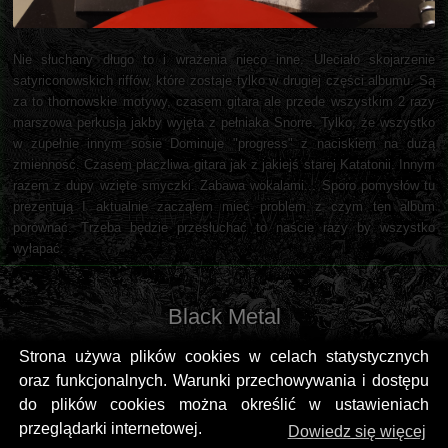
Nie słuchany długo to i wrażenia nieco inne. Uleciało skojarzenie
satyriconowskich riffów, które zostaje tylko w drugiej części albumu. Są
za to thornowskie motywy, czasem gitara ale przede wszystkim 2 razy
marszowa perkusja jakby wyjęta z pełniaka Snorre. Tylko, że wszystko
w zupełnie innym sosie Dominuje "progress" z naciskiem na dużą
zmienność. Czasem płaczliwa gitara jak z jakiejś starej Katatonii. Innym
razem z dupy wzięte smyczki. Zabawa wokalami... Sporo pomysłów tu
prezentują I aktualnie zacząłem mieć problem z czym ten album
porównać. Trzeba będzie przesłuchać to naście razy by wszystko
wyłapać.
Black Metal
Strona używa plików cookies w celach statystycznych
oraz funkcjonalnych. Warunki przechowywania i dostępu
do plików cookies można określić w ustawieniach
przeglądarki internetowej.
Dowiedz się więcej