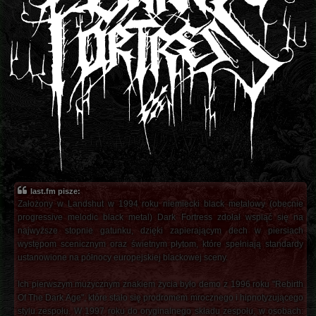
last.fm pisze:
Założony w Landshut w 1994 roku niemiecki black metalowy (obecnie
progressive melodic black metal) Dark Fortress zdołał wspiąć się na
najwyższe stopnie gatunku, dzięki zapierającym dech w piersiach
występom scenicznym oraz świetnym płytom, które spełniają standardy
ustanowione na północy europejskiej blackowej sceny.
Ich pierwszym muzycznym znakiem życia było demo z 1996 roku "Rebirth
Of The Dark Age", które stało się prodromem mrocznego i hipnotyzującego
stylu zespołu. W 1997 roku do oryginalnego składu zespołu, w osobach: