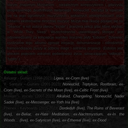
starym znajomym Moreanem - niezależnym kompozytorem i gitarzystą
progresywnego death/thrash metalowgo Noneuclid. Decyzja ta opierała
się na jego ogromnych muzycznych i wokalnych umiejętnościach oraz
oddaniu ekstremalnie mrocznej muzyce. Muzyk miał okazję pojawić się na
"Séance" w roli autora utworu "Incide" i aranżera sekcji gitar, które słychać
w "While They Sleep". Wszechstronnie utalentowany Morean jest
odpowiedzialny za koncepcję warstwy lirycznej płyty "Eidolon". Dziewięć
rozdziałów tego albumu opisuje inicjację, dehumanizację i odrodzenie
transcendującej duszy w odbiciu magii i astralnej projekcji. (Eidolon jest
greckim pojęciem astralnej podwójnosci życia, oznaczającym "odbicie",
"lustro".).
Ostatni skład:
Asvargr - Guitars (1994-2023)
Ligeia, ex-Crom (live)
V. Santura - Guitars (2001-2023)
Noneuclid, Triptykon, Rootbrain, ex-
Crom (live), ex-Secrets of the Moon (live), ex-Celtic Frost (live)
Morean - Vocals (2007-2023)
Alkaloid, Changeling, Noneuclid, Nader
Sadek (live), ex-Messenger, ex-Yoth Iria (live)
Phenex - Keyboards (2015-2023)
Dordeduh (live), The Ruins of Beverast
(live), ex-Beliar, ex-Hate Meditation, ex-Nachtmystium, ex-In the
Woods... (live), ex-Satyricon (live), ex-Ethereal (live), ex-Dood