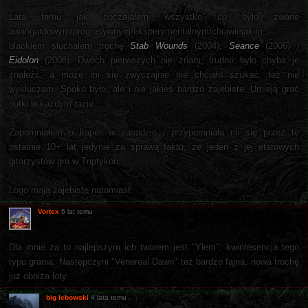
Lata temu jak obczajałem wszystko co było zwane
awangardowym/progresywnym/eksperymentalnym/chujwiejakim
blackiem słuchałem trochę
Stab Wounds
(2004),
Seance
(2006) i
Eidolon
(2008). Dwóch pierwszych nie znam, trudno było chyba je
znaleźć, a może mi się zwyczajnie nie chciało szukać, też nie
wykluczam. Spoko było, ale i nie jakieś bardzo zajebiste. Umieją grać
nutki w każdym razie.
Zapomniałem o kapeli w zasadzie i przypomniała mi się przez te
ostatnie 10+ lat jedynie za sprawą faktu, że jeden z jej etatowych
gitarzystów gra w Triptykon.
Logo mają zajebiste natomiast.
Vortex
6 lat temu
Dla mnie za to najlepszym ich tworem jest "Ylem", kwintesencja tego
typu grania. Następczyni "Venereal Dawn" też bardzo fajna, nowa trochę
już obniża loty.
big lebowski
4 lata temu