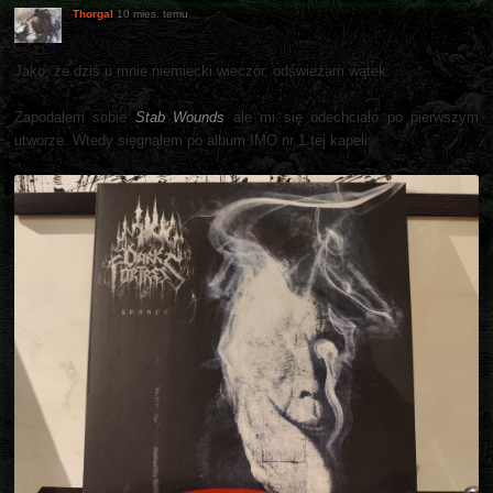
Thorgal
10 mies. temu
Jako, że dziś u mnie niemiecki wieczór, odświeżam wątek.
Zapodałem sobie
Stab Wounds
ale mi się odechciało po pierwszym
utworze. Wtedy sięgnąłem po album IMO nr 1 tej kapeli: