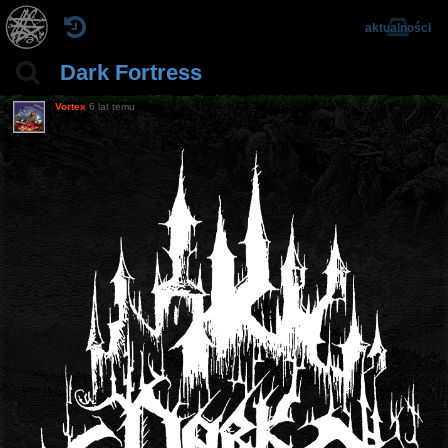
aktualności
Dark Fortress
Vortex
6 lat temu