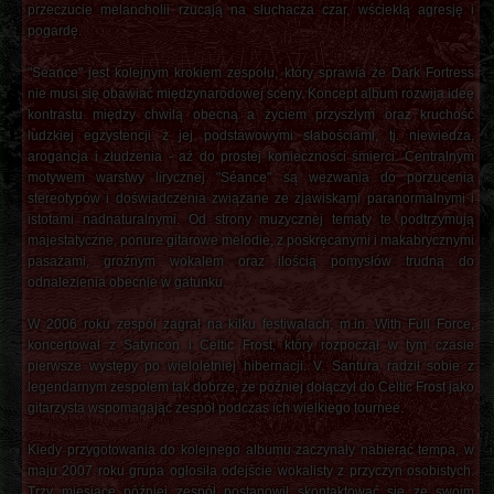
przeczucie melancholii rzucają na słuchacza czar, wściekłą agresję i
pogardę.
"Séance" jest kolejnym krokiem zespołu, który sprawia że Dark Fortress
nie musi się obawiać międzynarodowej sceny. Koncept album rozwija ideę
kontrastu między chwilą obecną a życiem przyszłym oraz kruchość
ludzkiej egzystencji z jej podstawowymi słabościami, tj. niewiedza,
arogancja i złudzenia - aż do prostej konieczności śmierci. Centralnym
motywem warstwy lirycznej "Séance" są wezwania do porzucenia
stereotypów i doświadczenia związane ze zjawiskami paranormalnymi i
istotami nadnaturalnymi. Od strony muzycznej tematy te podtrzymują
majestatyczne, ponure gitarowe melodie, z poskręcanymi i makabrycznymi
pasażami, groźnym wokalem oraz ilością pomysłów trudną do
odnalezienia obecnie w gatunku.
W 2006 roku zespół zagrał na kilku festiwalach, m.in. With Full Force,
koncertował z Satyricon i Celtic Frost, który rozpoczął w tym czasie
pierwsze występy po wieloletniej hibernacji. V. Santura radził sobie z
legendarnym zespołem tak dobrze, że później dołączył do Celtic Frost jako
gitarzysta wspomagając zespół podczas ich wielkiego tournee.
Kiedy przygotowania do kolejnego albumu zaczynały nabierać tempa, w
maju 2007 roku grupa ogłosiła odejście wokalisty z przyczyn osobistych.
Trzy miesiące później zespół postanowił skontaktować się ze swoim