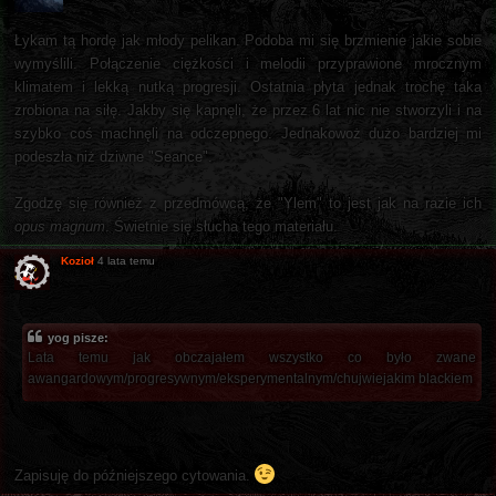
Łykam tą hordę jak młody pelikan. Podoba mi się brzmienie jakie sobie
wymyślili. Połączenie ciężkości i melodii przyprawione mrocznym
klimatem i lekką nutką progresji. Ostatnia płyta jednak trochę taka
zrobiona na siłę. Jakby się kapnęli, że przez 6 lat nic nie stworzyli i na
szybko coś machnęli na odczepnego. Jednakowoż dużo bardziej mi
podeszła niż dziwne "Seance".
Zgodzę się również z przedmówcą, że "Ylem" to jest jak na razie ich
opus magnum
. Świetnie się słucha tego materiału.
Kozioł
4 lata temu
yog pisze:
Lata temu jak obczajałem wszystko co było zwane
awangardowym/progresywnym/eksperymentalnym/chujwiejakim blackiem
Zapisuję do późniejszego cytowania.