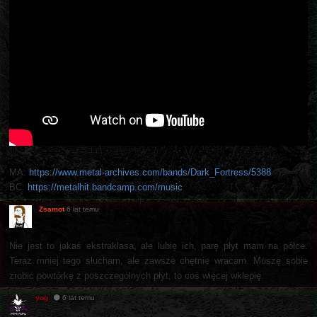
MA:
https://www.metal-archives.com/bands/Dark_Fortress/5388
BC:
https://metalhit.bandcamp.com/music
Zsamot
6 lat temu
Nie jest to jakaś ekstraklasa, ale lubię ich, parę płyt mam na półce.
Teraz mniej tego słucham, ale zawsze chętnie wracam. Muszę sobie
zrobić powtórkę z poszczególnych płyt, to coś więcej wklepię.
yog
6 lat temu