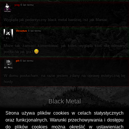
yog
6 lat temu
Wygląda jak pedantyczny black metal bardziej, niż jak Maniac.
Vexatus
6 lat temu
Może tak zamiast komentować jak koleś wygląda ktoś dla odmiany
posłucha jak gra?
pit
6 lat temu
W domu posłucham, na razie jestem zdany na oprawę estetyczną tej
hordy.
Black Metal
Strona używa plików cookies w celach statystycznych
oraz funkcjonalnych. Warunki przechowywania i dostępu
do plików cookies można określić w ustawieniach