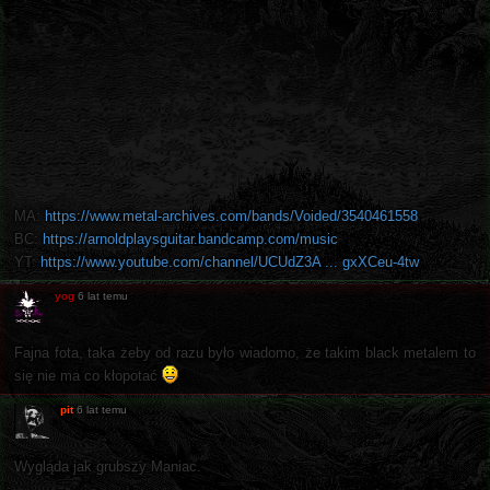
MA:
https://www.metal-archives.com/bands/Voided/3540461558
BC:
https://arnoldplaysguitar.bandcamp.com/music
YT:
https://www.youtube.com/channel/UCUdZ3A ... gxXCeu-4tw
yog
6 lat temu
Fajna fota, taka żeby od razu było wiadomo, że takim black metalem to
się nie ma co kłopotać
pit
6 lat temu
Wygląda jak grubszy Maniac.