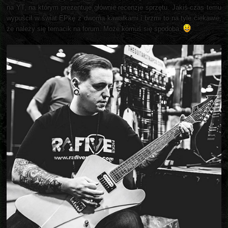
na YT, na którym prezentuje głównie recenzje sprzętu. Jakiś czas temu
wypuścił w świat EPkę z dwoma kawałkami i brzmi to na tyle ciekawie,
że należy się temacik na forum. Może komuś się spodoba.