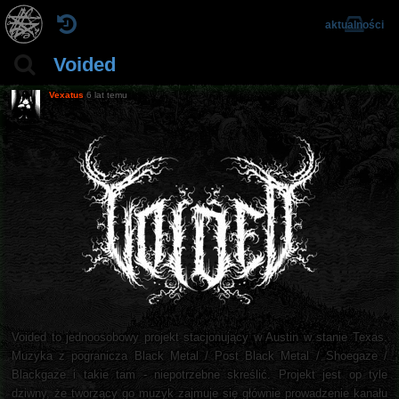
aktualności
Voided
Vexatus
6 lat temu
Voided to jednoosobowy projekt stacjonujący w Austin w stanie Texas.
Muzyka z pogranicza Black Metal / Post Black Metal / Shoegaze /
Blackgaze i takie tam - niepotrzebne skreślić. Projekt jest op tyle
dziwny, że tworzący go muzyk zajmuje się głównie prowadzenie kanału