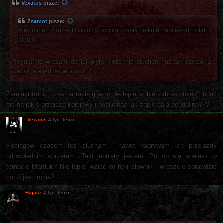
Vexatus
pisze:
Zsamot
pisze:
Ależ mi ten Panzer Division w swoim czasie pięknie namieszał. Totalny
album.
Regularnie wracam do tej płyty. Może nie słucham już tak często jak
kiedyś, ale jednak wracam.
Zamiast tracić czas na takie gówno nie lepiej sobie zabrać stołek i udać
się na jakiś przejazd kolejowy i posłuchać jak zapierdala pendolino???
Vexatus
4 tyg. temu
Pociągów czasem też słucham i nawet nagrywam ich przejazdy
odpowiednim sprzętem. Taki jebnięty jestem. Po co się spalasz w
temacie Marduk? Nie lepiej wziąć do ręki słownik i wreszcie sprawdzić
co to jest ironia?
Hajasz
4 tyg. temu