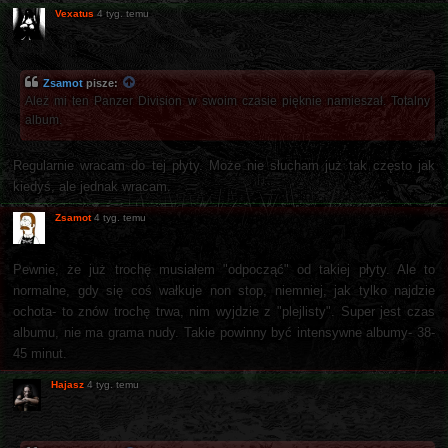
Vexatus
4 tyg. temu
Zsamot
pisze:
Ależ mi ten Panzer Division w swoim czasie pięknie namieszał. Totalny
album.
Regularnie wracam do tej płyty. Może nie słucham już tak często jak
kiedyś, ale jednak wracam.
Zsamot
4 tyg. temu
Pewnie, że już trochę musiałem "odpocząć" od takiej płyty. Ale to
normalne, gdy się coś wałkuje non stop, niemniej, jak tylko najdzie
ochota- to znów trochę trwa, nim wyjdzie z "plejlisty". Super jest czas
albumu, nie ma grama nudy. Takie powinny być intensywne albumy- 38-
45 minut.
Hajasz
4 tyg. temu