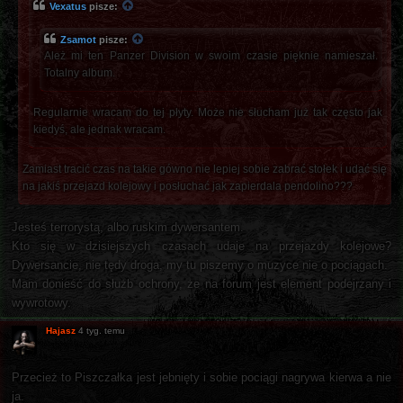
Vexatus
pisze:
Zsamot
pisze:
Ależ mi ten Panzer Division w swoim czasie pięknie namieszał.
Totalny album.
Regularnie wracam do tej płyty. Może nie słucham już tak często jak
kiedyś, ale jednak wracam.
Zamiast tracić czas na takie gówno nie lepiej sobie zabrać stołek i udać się
na jakiś przejazd kolejowy i posłuchać jak zapierdala pendolino???
Jesteś terrorystą, albo ruskim dywersantem.
Kto się w dzisiejszych czasach udaje na przejazdy kolejowe?
Dywersancie, nie tędy droga, my tu piszemy o muzyce nie o pociągach.
Mam donieść do służb ochrony, że na forum jest element podejrzany i
wywrotowy.
Hajasz
4 tyg. temu
Przecież to Piszczałka jest jebnięty i sobie pociągi nagrywa kierwa a nie
ja.