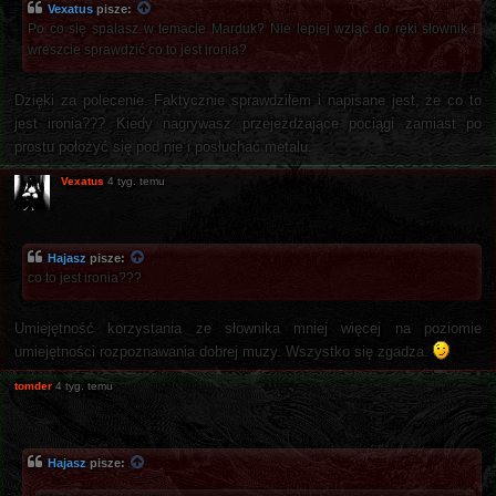
Vexatus
pisze:
Po co się spalasz w temacie Marduk? Nie lepiej wziąć do ręki słownik i
wreszcie sprawdzić co to jest ironia?
Dzięki za polecenie. Faktycznie sprawdziłem i napisane jest, że co to
jest ironia??? Kiedy nagrywasz przejeżdżające pociągi zamiast po
prostu położyć się pod nie i posłuchać metalu.
Vexatus
4 tyg. temu
Hajasz
pisze:
co to jest ironia???
Umiejętność korzystania ze słownika mniej więcej na poziomie
umiejętności rozpoznawania dobrej muzy. Wszystko się zgadza.
tomder
4 tyg. temu
Hajasz
pisze: