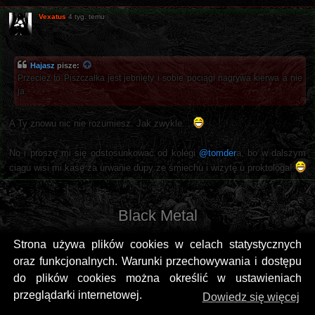
Vexatus
4 tyg. temu
Hajasz
pisze:
Przecież to Piszczałka jest jebnięty i sobie pociągi nagrywa kierwa a nie
ja.
A Ty znowu nic nie rozumiesz. Jak zwykle...
No i proszę mi się odstosunkować od kolegi
@tomder
a, bo w dalszym
ciągu wisi mi kasę za urwanie dupy ze śmiechu i wizytę u proktologa!
Black Metal
Strona używa plików cookies w celach statystycznych
oraz funkcjonalnych. Warunki przechowywania i dostępu
do plików cookies można określić w ustawieniach
przeglądarki internetowej.
Dowiedz się więcej