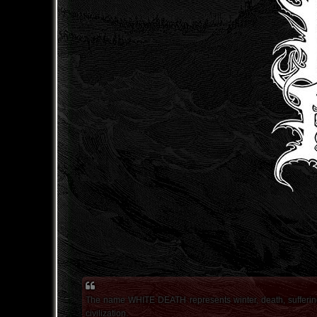
The name WHITE DEATH represents winter, death, suffering an
civilization.