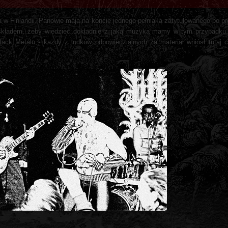
a w Finlandii. Panowie mają na koncie jednego pełniaka zatytułowanego po pro
składem, żeby wiedzieć dokładnie z jaką muzyką mamy w tym przypadku d
lack Metalu - każdy z ludków odpowiedzialnych za materiał wniósł tutaj co