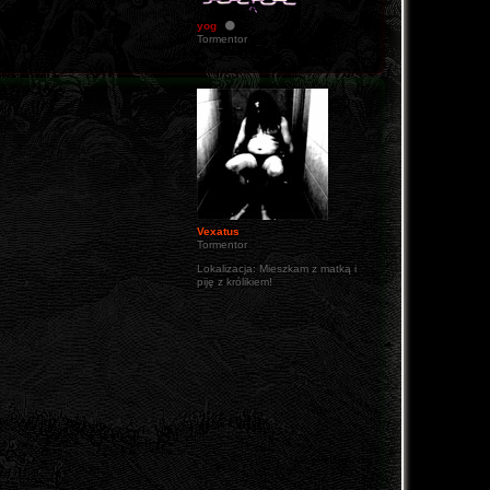
yog
Tormentor
Vexatus
Tormentor
Lokalizacja:
Mieszkam z matką i
piję z królikiem!