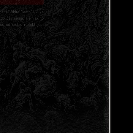
stu "White Death" i kilka
o czynienia. Pełniak to
ś od siebie i efekt jest