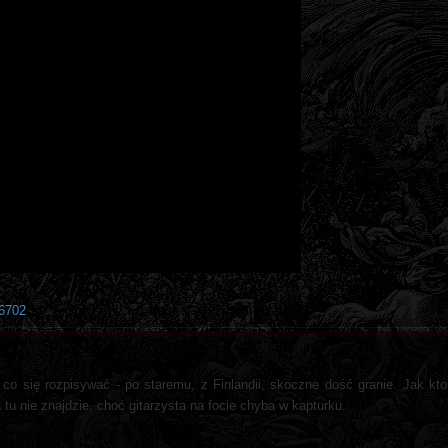
86702
co się rozpisywać - po staremu, z Finlandii, skoczne dość granie. Jak ktoś 
wa tu nie znajdzie, choć gitarzysta na focie chyba w kapturku.