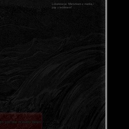
Lokalizacja:
Mieszkam z matką i
piję z królikiem!
 just like in every fallen