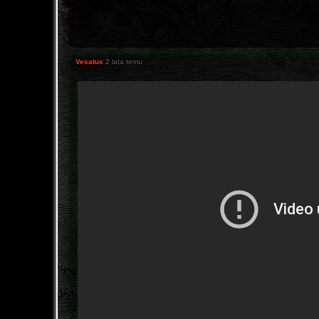
Vexatus
2 lata temu