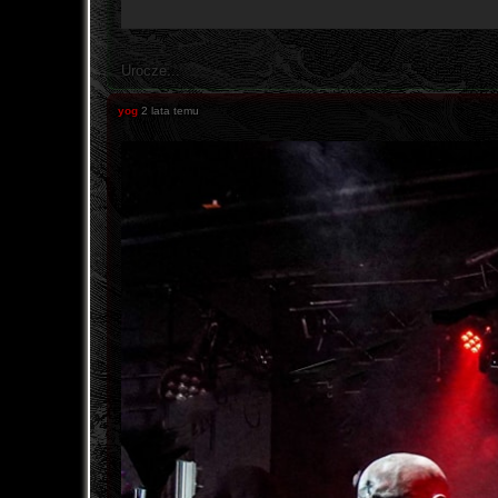
Urocze...
yog
2 lata temu