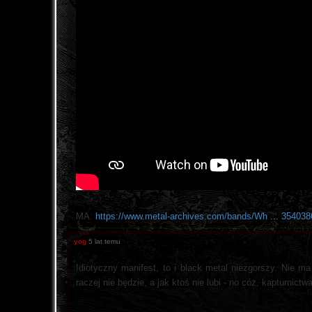
MA:
https://www.metal-archives.com/bands/Wh ... 35403
yog
5 lat temu
Idiotyczny manifest, to i black metal niezgorszy. Nie ma 
raczej nie będzie, a jak ktoś nie lubi - no cóż, kapturnict