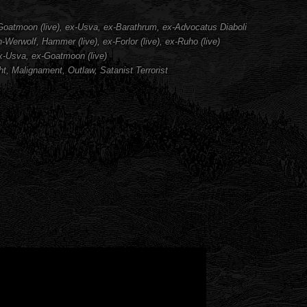
oatmoon (live), ex-Usva, ex-Barathrum, ex-Advocatus Diaboli
n-Werwolf, Hammer (live), ex-Forlor (live), ex-Ruho (live)
x-Usva, ex-Goatmoon (live)
ht, Malignament, Outlaw, Satanist Terrorist