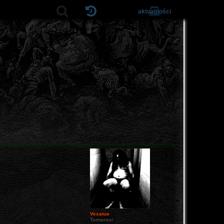
aktualności
Vexatus
Tormentor