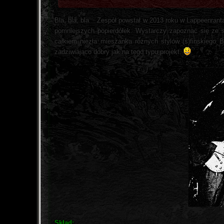
Bla, bla, bla... Zespół powstał w 2013 roku w Lappeenrant
pomniejszych popierdółek. Wystarczy zapoznać się ze 
całkiem niezła mieszanka różnych stylów (ś)finskiego B
zadziwiająco dobry jak na tego typu projekt.
Skład: