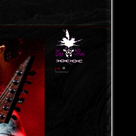
yog
Tormentor