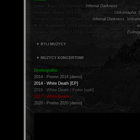
Vohla - Bass (2013-present)
Infernal Darkness
Avenger - Drums (2013-2017, 2020-present)
Uskonrauha, G
Vritrahn - Vocals (2013-present)
Infernal Darkness, Vritrah
M.V. - Keyboards (2016-present), Guitars (2020-present)
e
Grond - Drums (2017-2019), Guitars (2020-present)
Evilnig
▼ BYLI MUZYCY
▼ MUZYCY KONCERTOWI
Dyskografia:
2014 - Promo 2014 [demo]
2014 - White Death [EP]
2016 - White Death / Forlor [split]
2017 - White Death
2020 - Promo 2020 [demo]