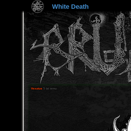
White Death
Vexatus
5 lat temu