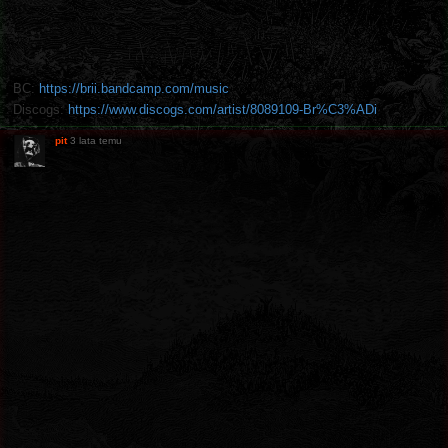
BC:
https://brii.bandcamp.com/music
Discogs:
https://www.discogs.com/artist/8089109-Br%C3%ADi
pit
3 lata temu