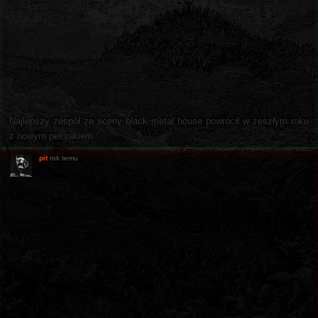
Najlepszy zespół ze sceny black metal house powrócił w zeszłym roku
z nowym pełniakiem.
pit
rok temu