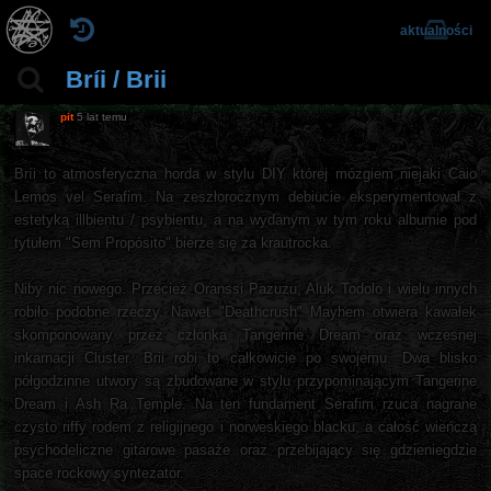
aktualności
Bríi / Brii
pit
5 lat temu
Bríi to atmosferyczna horda w stylu DIY której mózgiem niejaki Caio
Lemos vel Serafim. Na zeszłorocznym debiucie eksperymentował z
estetyką illbientu / psybientu, a na wydanym w tym roku albumie pod
tytułem "Sem Propósito" bierze się za krautrocka.
Niby nic nowego. Przecież Oranssi Pazuzu, Aluk Todolo i wielu innych
robiło podobne rzeczy. Nawet "Deathcrush" Mayhem otwiera kawałek
skomponowany przez członka Tangerine Dream oraz wczesnej
inkarnacji Cluster. Brii robi to całkowicie po swojemu. Dwa blisko
półgodzinne utwory są zbudowane w stylu przypominającym Tangerine
Dream i Ash Ra Temple. Na ten fundament Serafim rzuca nagrane
czysto riffy rodem z religijnego i norweskiego blacku, a całość wieńczą
psychodeliczne gitarowe pasaże oraz przebijający się gdzieniegdzie
space rockowy syntezator.