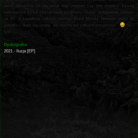
wiem absolutnie nic na temat tego zespołu czy tam projektu. Dzisiaj
debiutancka EPka zatytułowana po prostu "Iluzja" wylądowała również
na BC. 5 kawałków całkiem niezłego Black Metalu. Niewiele wnosi do
gatunku i dupy nie urywa, ale słucha się całkiem przyjemnie...
No i
tyle...
Dyskografia:
2021 - Iluzja [EP]