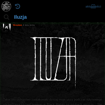
aktualności
Iluzja
Vexatus
4 lata temu
Takie oto ustrojstwo zaatakowało dzisiaj moje uszy podczas rutynowego
sprawdzania co tam nowego w Black Metalu na jutubach piszczy... Nie