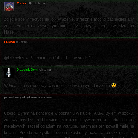
Vortex
rok temu
Zdjęcie sceny faktycznie robi wrażenie, strasznie mocno zachęciłeś aby
zobaczyć ich na żywo, tym bardziej że nowy album potwierdza ich
klasę.
HUMAN
rok temu
@DD byłeś w Poznaniu na Cult of Fire w środę ?
DiabelskiDom
rok temu
W Gdańsku w owocowy czwartek, pod wężowym daszkiem
parówkowy skrytożerca
rok temu
Cześć. Byłem na koncercie w poznaniu w klubie TAMA. Byłem w szoku,
zachwycony byłem. Nie wiem, nie często bywam na koncertach black
metalowych, raczej oglądam na youtube, natomiast ten powalił mnie na
kolana. Przede wszystkim scena, kostiumy, cała ta otoczka, jak w