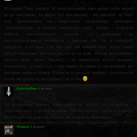
No zawód Panie niestety. W moim przypadku sam jestem sobie winien
bo po obczajeniu, że album jest dwu-płytowy i nie patrzeniu na track
listę spodziewałem się mega-kolosa okraszonego mnóstwem
"przeszkadzajek" w postaci orientalnych wejść, przejść i osobnych
krótkich instrumentalnych utworów coś podobnego do
necroschristosowych templesów i gatesów tyle, że w klimatach
indyjskich, a tu dupa. Coś tam jest, ale niewiele tego, trochę nawet
fajnych melodyjek, ale uważam, że to za mało. Dzisiaj postanowiłem
obczaić drugi album "Nirvana" i po pierwszych trzech utworach
stwierdziłem, że może coś z tego będzie bo nawet mi się podobały, ale
następne nudne w cholerę. Pomęczę to jeszcze, bardziej z przymusu bo
trochę nie godzę się na chujowe Cult of Fire
DiabelskiDom
6 lat temu
Na pocieszenie możesz sobie posłuchać albumu ich kompanów z
niedoszłej trasy, czyli Malokarpatan. Oni dla odmiany nagrali wykurwisty
płyt, którym się jaram od premiery jak stodoła w Jedwabnem.
Pioniere
6 lat temu