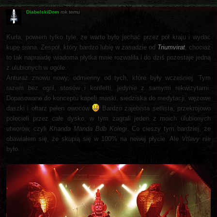
DiabelskiDom
rok temu
Kurła, powiem tylko tyle, że warto było jechać przez pół kraju i wydać
kupę siana. Zespół, który bardzo lubię w zasadzie od
Triumvirat
, chociaż
to tak naprawdę wiadoma płytka mnie rozwaliła i do dziś pozostaje jedną
z ulubionych w ogóle.
Anturaż znowu nowy, odmienny od tych, które były wcześniej. Tym
razem bez ogni, stosów i konfetti, jedynie z samymi rekwizytami.
Dopasowane do konceptu kapeli maski, siedziska do medytacji, wężowe
daszki i ołtarz pełen owoców
Bardzo zajebista setlista, przekrojowo
polecieli przez całe dysko, w tym zagrali jeden z moich ulubionych
utworów, czyli
Khanda Manda Bdb Kolegi
. Co cieszy tym bardziej, że
obawiałem się, że skupią się w 100% na nowej płycie. Ale
Vtlavy
nie
było.