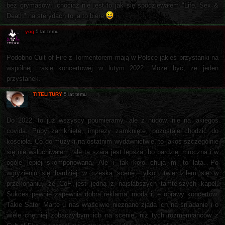
bez grymasów i chociaż nie jest to jak się spodziewałem "Life, Sex &
Death" na sterydach to ja to biere
yog
5 lat temu
Podobno Cult of Fire z Tormentorem mają w Polsce jakieś przystanki na
wspólnej trasie koncertowej w lutym 2022. Może być, że jeden
przystanek.
TITELITURY
5 lat temu
Do 2022, to już wszyscy poumieramy, ale z nudów, nie na jakiegoś
covida. Puby zamknięte, imprezy zamknięte, pozostaje chodzić do
kościoła. Co do muzyki na ostatnim wydawnictwie, to jakoś szczególnie
się nie wsłuchiwałem, ale ta szara jest lepsza, bo bardziej mroczna i w
ogóle lepiej skomponowana. Ale i tak koło chuja mi to lata. Po
wgryzieniu się bardziej w czeską scenę, tylko utwierdziłem się w
przekonaniu, że CoF jest jedną z najsłabszych tamtejszych kapel.
Sukces pewnie zapewnia dobra reklama, moda i te oprawy koncertów.
Takie Sator Marte u nas właściwie nieznane zjada ich na śniadanie i o
wiele chętniej zobaczyłbym ich na scenie, niż tych rozmemłańców z