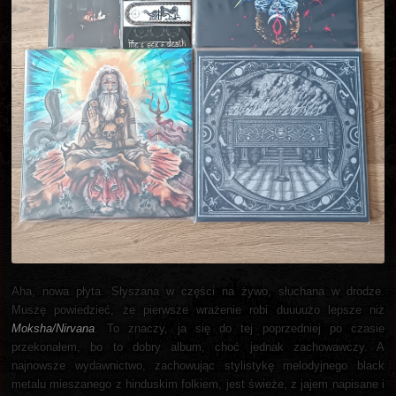
Aha, nowa płyta. Słyszana w części na żywo, słuchana w drodze.
Muszę powiedzieć, że pierwsze wrażenie robi duuuużo lepsze niż
Moksha/Nirvana
. To znaczy, ja się do tej poprzedniej po czasie
przekonałem, bo to dobry album, choć jednak zachowawczy. A
najnowsze wydawnictwo, zachowując stylistykę melodyjnego black
metalu mieszanego z hinduskim folkiem, jest świeże, z jajem napisane i