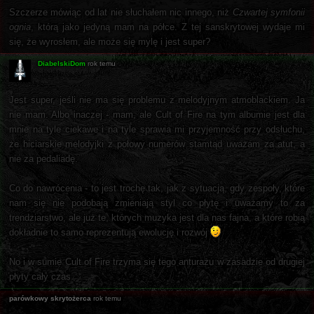
Szczerze mówiąc od lat nie słuchałem nic innego, niż
Czwartej symfonii
ognia
, którą jako jedyną mam na półce. Z tej sanskrytowej wydaje mi
się, że wyrosłem, ale może się mylę i jest super?
DiabelskiDom
rok temu
Jest super, jeśli nie ma się problemu z melodyjnym atmoblackiem. Ja
nie mam. Albo inaczej - mam, ale Cult of Fire na tym albumie jest dla
mnie na tyle ciekawe i na tyle sprawia mi przyjemność przy odsłuchu,
że hiciarskie melodyjki z połowy numerów stamtąd uważam za atut, a
nie za pedaliadę.
Co do nawrócenia - to jest trochę tak, jak z sytuacją, gdy zespoły, które
nam się nie podobają zmieniają styl co płytę i uważamy to za
trendziarstwo, ale już te, których muzyka jest dla nas fajna, a które robią
dokładnie to samo reprezentują ewolucję i rozwój
No i w sumie Cult of Fire trzyma się tego anturażu w zasadzie od drugiej
płyty cały czas.
parówkowy skrytożerca
rok temu