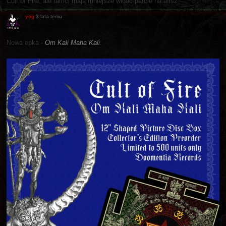
Cult of Fire, ale tamci mają mniejsze widać parcie na afisz.
yog
3 lata temu
Nowa epka -
Om Kali Maha Kali
: