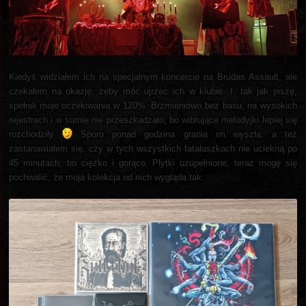
Kiedyś widziałem ich na specjalnym koncercie na Brudas Assault, ale
czekałem na okazję, żeby móc ujrzeć ich w klubie. I, tak jak piszę,
spełnili moje oczekiwania w 120%. Brzmieniowo bez basu, na wysokich
rejestrach i w sumie nie przeszkadzało, bo wibrujące melodyjki lepiej się
rozchodziły
Sporo ponad godzina grania im wyszła, a też
zastanawiałem się, czy w tych wszystkich fatałaszkach nie uciekną po
45 minutach, bo ciężko i gorąco. Płytki uzupełnione, teraz mogę się
pochwalić, że moja kolekcja od nich wygląda tak: