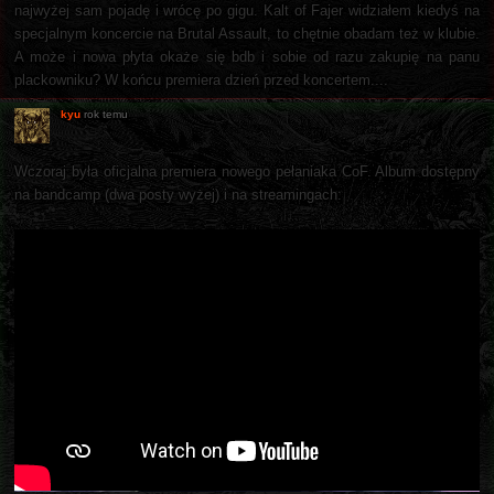
najwyżej sam pojadę i wrócę po gigu. Kalt of Fajer widziałem kiedyś na
specjalnym koncercie na Brutal Assault, to chętnie obadam też w klubie.
A może i nowa płyta okaże się bdb i sobie od razu zakupię na panu
plackowniku? W końcu premiera dzień przed koncertem....
kyu
rok temu
Wczoraj była oficjalna premiera nowego pełaniaka CoF. Album dostępny
na bandcamp (dwa posty wyżej) i na streamingach: