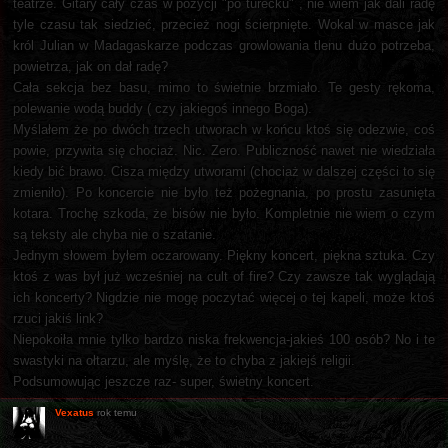
teatrze. Gitary cały czas w pozycji "po turecku" , nie wiem jak dali radę
tyle czasu tak siedzieć, przecież nogi ścierpnięte. Wokal w masce jak
król Julian w Madagaskarze podczas growlowania tlenu dużo potrzeba,
powietrza, jak on dał radę?
Cała sekcja bez basu, mimo to świetnie brzmiało. Te gesty rękoma,
polewanie wodą buddy ( czy jakiegoś innego Boga).
Myślałem że po dwóch trzech utworach w końcu ktoś się odezwie, coś
powie, przywita się chociaż. Nic. Zero. Publiczność nawet nie wiedziała
kiedy bić brawo. Cisza między utworami (chociaż w dalszej części to się
zmieniło). Po koncercie nie było też pożegnania, po prostu zasunięta
kotara. Trochę szkoda, że bisów nie było. Kompletnie nie wiem o czym
są teksty ale chyba nie o szatanie.
Jednym słowem byłem oczarowany. Piękny koncert, piękna sztuka. Czy
ktoś z was był już wcześniej na cult of fire? Czy zawsze tak wyglądają
ich koncerty? Nigdzie nie mogę poczytać więcej o tej kapeli, może ktoś
rzuci jakiś link?
Niepokoiła mnie tylko bardzo niska frekwencja-jakieś 100 osób? No i te
swastyki na ołtarzu, ale myślę, że to chyba z jakiejś religii.
Podsumowując jeszcze raz- super, świetny koncert.
Vexatus
rok temu