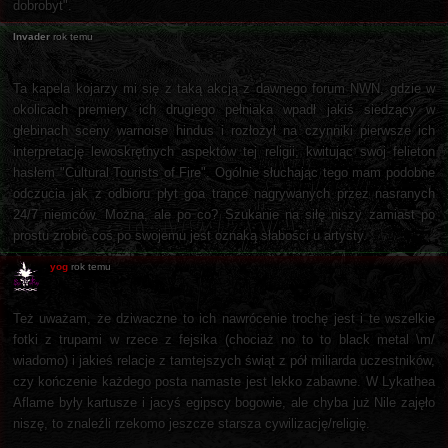
dobrobyt".
Invader
rok temu
Ta kapela kojarzy mi się z taką akcją z dawnego forum NWN, gdzie w
okolicach premiery ich drugiego pełniaka wpadł jakiś siedzący w
głebinach sceny warnoise hindus i rozłożył na czynniki pierwsze ich
interpretację lewoskrętnych aspektów tej religii, kwitując swój felieton
hasłem "Cultural Tourists of Fire". Ogólnie słuchając tego mam podobne
odczucia jak z odbioru płyt goa trance nagrywanych przez nasranych
24/7 niemców. Można, ale po co? Szukanie na siłę niszy zamiast po
prostu zrobić coś po swojemu jest oznaką słabości u artysty.
yog
rok temu
Też uważam, że dziwaczne to ich nawrócenie trochę jest i te wszelkie
fotki z trupami w rzece z fejsika (chociaż no to to black metal \m/
wiadomo) i jakieś relacje z tamtejszych świąt z pół miliarda uczestników,
czy kończenie każdego posta namaste jest lekko zabawne. W Lykathea
Aflame były kartusze i jacyś egipscy bogowie, ale chyba już Nile zajęło
niszę, to znaleźli rzekomo jeszcze starsza cywilizację/religię.