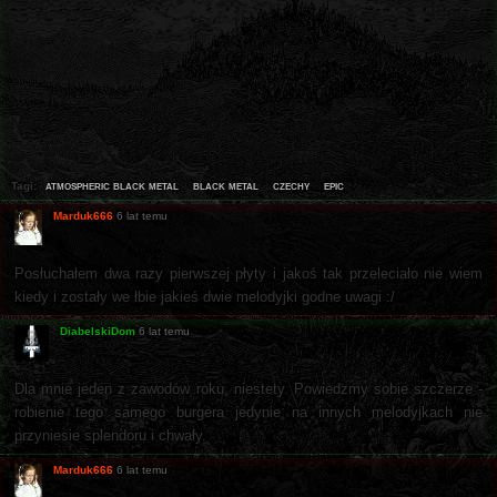
atmospheric black metal
black metal
czechy
epic
Tagi:
Marduk666
6 lat temu
Posłuchałem dwa razy pierwszej płyty i jakoś tak przeleciało nie wiem
kiedy i zostały we łbie jakieś dwie melodyjki godne uwagi :/
DiabelskiDom
6 lat temu
Dla mnie jeden z zawodów roku, niestety. Powiedzmy sobie szczerze -
robienie tego samego burgera jedynie na innych melodyjkach nie
przyniesie splendoru i chwały.
Marduk666
6 lat temu