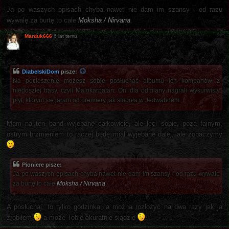
Ja po waszych opisach chyba nawet nie dam im szansy i od razu
wywalę za burtę to całe
Moksha / Nirvana
.
Marduk666
6 lat temu
DiabelskiDom
pisze:
Na pocieszenie możesz sobie posłuchać albumu ich kompanów z
niedoszłej trasy, czyli Malokarpatan. Oni dla odmiany nagrali wykurwisty
płyt, którym się jaram od premiery jak stodoła w Jedwabnem.
Mam na ten band wyjebane całkowicie, ale leci sobie, poza fajnym,
ostrym brzmieniem to raczej będę miał wyjebane dalej, ale zobaczymy
Pioniere pisze:
Ja po waszych opisach chyba nawet nie dam im szansy i od razu wywalę
za burtę to całe
Moksha / Nirvana
.
A posłuchaj, to tylko godzinka, a można rozłożyć na dwa razy jak ja
zrobiłem
a może Tobie akuratnie siądzie