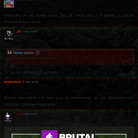
Słabiutko na tej nowej epce. Na 15 minut jest z 6 grania, a reszta
orientalne bzyczenie.
pit
3 lata temu
Vortex
pisze:
a reszta orientalne bzyczenie.
To są najciekawsze fragmenty.
deathwhore
3 lata temu
Kiedyś słuchałem coś tam tych przebierańców, ale nie pamiętam tam
kategorii "ciekawe fragmenty".
yog
2 lata temu