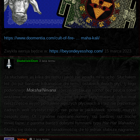
https://www.doomentia.com/cult-of-fire- ... maha-kali/
Zwykła wersja będzie w:
https://beyondeyesshop.com/
15 marca 2023.
DiabelskiDom
3 lata temu
Ja słuchałem jej kilka dni temu i jakoś nie wpadła mi w ucho. Słuchałem
też (to już bardziej kilkanaście dni temu) ostatnich dwóch płyt, tj tego
podwójnego
Moksha/Nirvana
, specjalnie, tak na sucho, bez psucia sobie
wrażenia wcześniejszymi i w sumie to jest fajny materiał, tylko miał
nieszczęście wyjść po o wiele lepszych płyciwach a i też nie prezentuje
żadnych wolt stylistycznych, nie pcha w jakikolwiek sposób muzyki
zespołu dalej. Ot, zgrabnie napisane numery, raz bardziej, raz trochę
mniej fajne, z paroma bardzo dobrymi hymnami typu
Har Har Mahadev
.
Słucha się dobrze, ale ze świadomością, że to jednak słabsze nagrania.
Vortex
3 lata temu