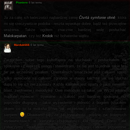
Pioniere
6 lat temu
Ja za całej ich twórczości najbardziej cenię
Čtvrtá symfonie ohně
, która
mi się rzeczywiście podoba - reszta wywołuje dobre, bądź też przeciętne
wrażenia. Także ogółem znacznie bardziej wolę posłuchać
Malokarpatan
, czy też
Krolok
niż bohaterów wątku.
Marduk666
6 lat temu
Zarzuciłem sobie tego kultoffajera na słuchawki i posłuchałem na
spokojnie i z większą uwagą i stwierdzam, że nie jest to jednak takie fe i
be jak wcześniej pisałem. Orientalnych smaczków jest całkiem sporo
tylko wplecione są całkiem zgrabnie w utwory tak, że jak się słucha
dupą to się ich nie zauważy. Każdy kawałek jest oparty o jakiś niewielki
blast, zwolnienie i melodyjkę. Owe melodyjki są takie, jak Wy to jebane
mądrale mówicie - trywialne, a całość jest bardziej spokojna niż
poprzedni długograj - takie wyzwolenie i jedność z bogiem (rzuciłem
okiem co to ta moksha;)) nie jak wcześniej śmierć i szlachtowanie
sierpem
Obawiam się, że ta trywialność pójdzie na kolejnych
wydawnictwach w kierunku chujowatości a'la Rotting Christ, ale
zobaczymy. Teraz wieczorem słucha mi się tego całkiem przyjemnie