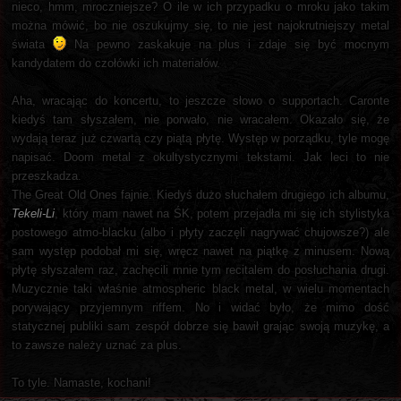
nieco, hmm, mroczniejsze? O ile w ich przypadku o mroku jako takim
można mówić, bo nie oszukujmy się, to nie jest najokrutniejszy metal
świata
Na pewno zaskakuje na plus i zdaje się być mocnym
kandydatem do czołówki ich materiałów.
Aha, wracając do koncertu, to jeszcze słowo o supportach. Caronte
kiedyś tam słyszałem, nie porwało, nie wracałem. Okazało się, że
wydają teraz już czwartą czy piątą płytę. Występ w porządku, tyle mogę
napisać. Doom metal z okultystycznymi tekstami. Jak leci to nie
przeszkadza.
The Great Old Ones fajnie. Kiedyś dużo słuchałem drugiego ich albumu,
Tekeli-Li
, który mam nawet na ŚK, potem przejadła mi się ich stylistyka
postowego atmo-blacku (albo i płyty zaczęli nagrywać chujowsze?) ale
sam występ podobał mi się, wręcz nawet na piątkę z minusem. Nową
płytę słyszałem raz, zachęcili mnie tym recitalem do posłuchania drugi.
Muzycznie taki właśnie atmospheric black metal, w wielu momentach
porywający przyjemnym riffem. No i widać było, że mimo dość
statycznej publiki sam zespół dobrze się bawił grając swoją muzykę, a
to zawsze należy uznać za plus.
To tyle. Namaste, kochani!