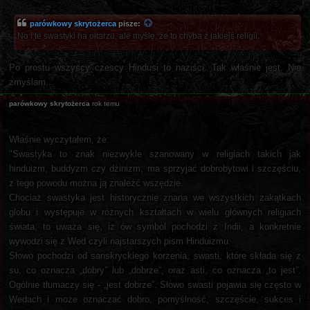
parówkowy skrytożerca
pisze:
No i te swastyki na ołtarzu, ale myślę, że to chyba z jakiejś religii.
Po prostu wszyscy czescy Hindusi to naziści. Tak właśnie jest. Nie
zmyślam...
parówkowy skrytożerca
rok temu
Właśnie wyczytałem, że:
"Swastyka to znak niezwykle szanowany w religiach takich jak
hinduizm, buddyzm czy dżinizm, ma sprzyjać dobrobytowi i szczęściu,
z tego powodu można ją znaleźć wszędzie.
Chociaż swastyka jest historycznie znana we wszystkich zakątkach
globu i występuje w różnych kształtach w wielu głównych religiach
świata, to uważa się, iż ów symbol pochodzi z Indii, a konkretnie
wywodzi się z Wed czyli najstarszych pism Hinduizmu.
Słowo pochodzi od sanskryckiego korzenia, swasti, które składa się z
su, co oznacza „dobry” lub „dobrze”, oraz asti, co oznacza „to jest”.
Ogólnie tłumaczy się - „jest dobrze”. Słowo swasti pojawia się często w
Wedach i może oznaczać dobro, pomyślność, szczęście, sukces i