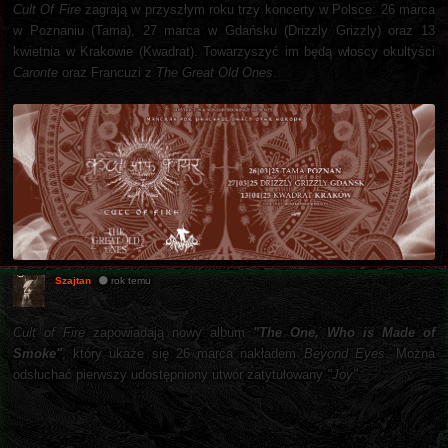
Cult Of Fire
zagrają w przyszłym roku trzy koncerty w Polsce: 26 marca
w Poznaniu (Tama), 27 marca w Gdańsku (Drizzly Grizzly) oraz 13
kwietnia w Krakowie (Kwadrat). Towarzyszyć im będą włoscy okultyści
Caronte
oraz Francuzi z
The Great Old Ones
.
Szajtan
rok temu
Cult of Fire
zapowiadają nowy album
"The One, Who is Made of
Smoke"
, który ukaże się 26 marca nakładem
Beyond Eyes
. Można
odsłuchać pierwszy udostępniony utwór zatytułowany
"Joy"
.