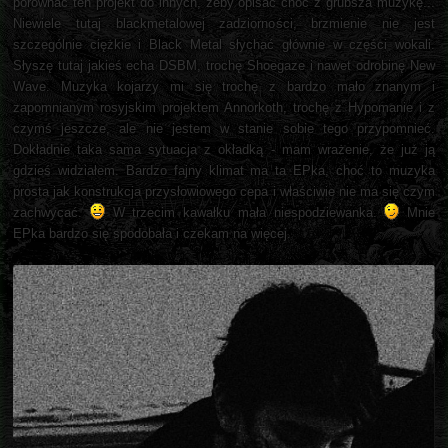
porównać ten projekt do innych, żeby opisać choć z grubsza muzykę...
Niewiele tutaj blackmetalowej zadziorności, brzmienie nie jest
szczególnie ciężkie i Black Metal słychać głównie w części wokali.
Słyszę tutaj jakieś echa DSBM, trochę Shoegaze i nawet odrobinę New
Wave. Muzyka kojarzy mi się trochę z bardzo mało znanym i
zapomnianym rosyjskim projektem Annorkoth, trochę z Hypomanie i z
czymś jeszcze, ale nie jestem w stanie sobie tego przypomnieć.
Dokładnie taka sama sytuacja z okładką - mam wrażenie, że już ją
gdzieś widziałem. Bardzo fajny klimat ma ta EPka, choć to muzyka
prosta jak konstrukcja przysłowiowego cepa i właściwie nie ma się czym
zachwycać.
W trzecim kawałku mała niespodziewanka.
Mnie
EPka bardzo się spodobała i czekam na więcej.