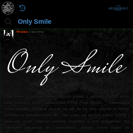
aktualności
Only Smile
Vexatus
3 lata temu
Only Smile to jednoosobowy rosyjski projekt z gatunku DSBM, który
kilka miesięcy temu zadebiutował EPką "Few Words..." zawierająca
cztery kawałki. Materiał ukazał się jak do tej pory jedynie w formie
cyfrowej za pośrednictwem BC. Nie znam się na tym całym DSBM i
właściwie moim zdaniem niewiele zespołów w tym podgatunku ma
cokolwiek ciekawego do zaoferowania, dlatego trochę trudno mi