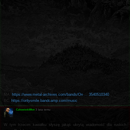
MA:
https://www.metal-archives.com/bands/On ... 3540510340
BC:
https://onlysmile.bandcamp.com/music
CzłowiekMłot
3 lata temu
W tym trzecim kawałku słyszę jakąś ukrytą wiadomość dla ruskich