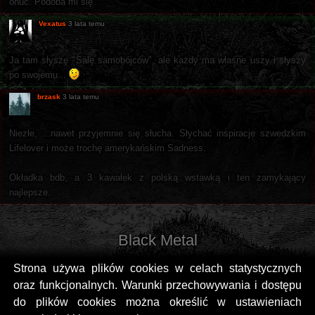
onuc. Podoba mi się.
Vexatus
3 lata temu
Ja tam słyszę "Salę samobójców", ale każdy ma własne uszy i słyszy
po swojemu...
brzask
3 lata temu
Niezłe, ...nawet przyjemnie się słucha. Słychać inspiracje szwedzkim
Lifelover i może trochę amerykańskim Sadness.
Okładka bdb, a 3 kawałek z polską wstawką i ten zamykający
najlepsze.
Black Metal
Strona używa plików cookies w celach statystycznych
oraz funkcjonalnych. Warunki przechowywania i dostępu
do plików cookies można określić w ustawieniach