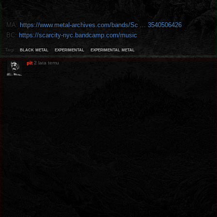
MA:
https://www.metal-archives.com/bands/Sc ... 3540506426
BC:
https://scarcity-nyc.bandcamp.com/music
black metal
experimental
experimental metal
Tagi:
pit
2 lata temu