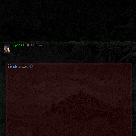
pp3088
2 lata temu
pit
pisze: