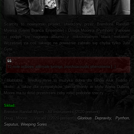
Scarcity to nowojorski projekt, utworzony przez Brendona Randall-
Myersa (Glenn Branca Ensemble) i Douga Moore'a (Pyrhhon). Panowie
ci podjęli się nagrania albumu z mikrotonalnym black metalem.
Wcześniej za coś takiego na poważnie zabrało się chyba tylko Jute
Gyte.
72-note octaves, alternate tunings, psychoacoustic phenomena [...]
- blablabla... Według mnie to muzyka dobra dla fanów Aluk Todolo i
okolic, a także dla sympatyków darcia mordy w stylu Alana Dubina.
Moore ma tu dość przestrzeni żeby robić podobne rzeczy.
Skład:
Brendon Randall-Myers - All instruments (2020-present)
Doug Moore - Vocals (2020-present)
Glorious Depravity, Pyrrhon,
Seputus, Weeping Sores