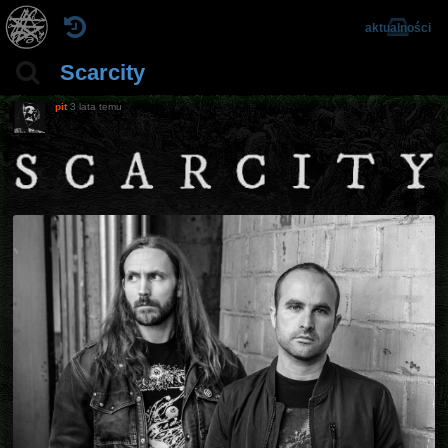
aktualności
Scarcity
pit
3 lata temu