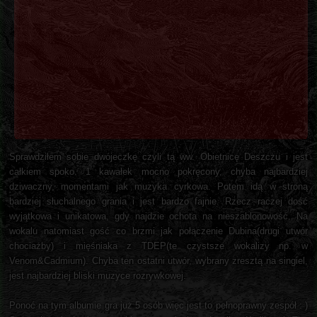
Sprawdziłem sobie dwójeczkę czyli tą ww. Obietnicę Deszczu i jest
całkiem spoko. 1 kawałek mocno pokręcony, chyba najbardziej
dziwaczny, momentami jak muzyka cyrkowa. Potem idą w stroną
bardziej słuchalnego grania i jest bardzo fajnie. Rzecz raczej dość
wyjątkowa i unikatowa, gdy najdzie ochota na nieszablonowość. Na
wokalu natomiast gość co brzmi jak połączenie Dubina(drugi utwór
chociażby) i mięśniaka z TDEP(te czystsze wokalizy np. w
Venom&Cadmium). Chyba ten ostatni utwór, wybrany zresztą na singiel,
jest najbardziej bliski muzyce rozrywkowej.
Ponoć na tym albumie gra już 5 osób więc jest to pełnoprawny zespół : )