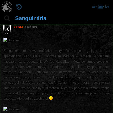
aktualności
Sanguinária
Vexatus
3 lata temu
Sanguinária to nowy (ś)fińsko-amerykański projekt grający bardzo
specyficzny Black Metal. Panowie muzykanci w ramach Sanguinária
mieszają różne podgatunki BM (od Raw Black Metal po atmosferyczne i
pseudosymfoniczne klimaty), dodają do tego elementy pochodzące
wprost z Dungeon Synth oraz dość dziwaczny klimat i tworzą z tego
wszystkiego nową jakość... Na koncie jak do tej pory EPka i dość
świeży pełniak "Árias Sangu​í​neas". Całkiem niezłe i dość nieoczywiste
granie z bardzo oryginalnym klimatem. Niestety perka z automatu trochę
psuje efekt końcowy, bo przy tego typu muzyce aż się prosi o żywą
baterię... Ale ogólnie zajebiste!