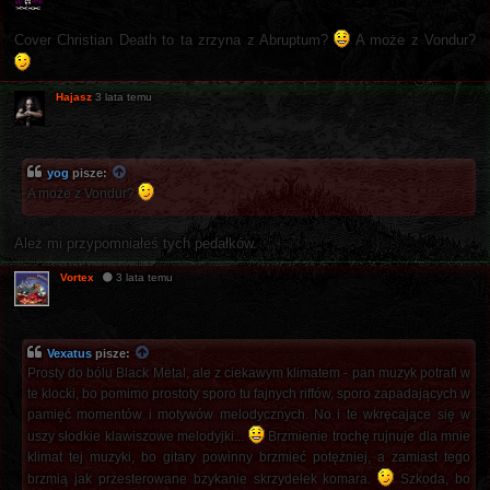
Cover Christian Death to ta zrzyna z Abruptum?
A może z Vondur?
Hajasz
3 lata temu
yog
pisze:
A może z Vondur?
Ależ mi przypomniałeś tych pedałków.
Vortex
3 lata temu
Vexatus
pisze:
Prosty do bólu Black Metal, ale z ciekawym klimatem - pan muzyk potrafi w
te klocki, bo pomimo prostoty sporo tu fajnych riffów, sporo zapadających w
pamięć momentów i motywów melodycznych. No i te wkręcające się w
uszy słodkie klawiszowe melodyjki...
Brzmienie trochę rujnuje dla mnie
klimat tej muzyki, bo gitary powinny brzmieć potężniej, a zamiast tego
brzmią jak przesterowane bzykanie skrzydełek komara.
Szkoda, bo