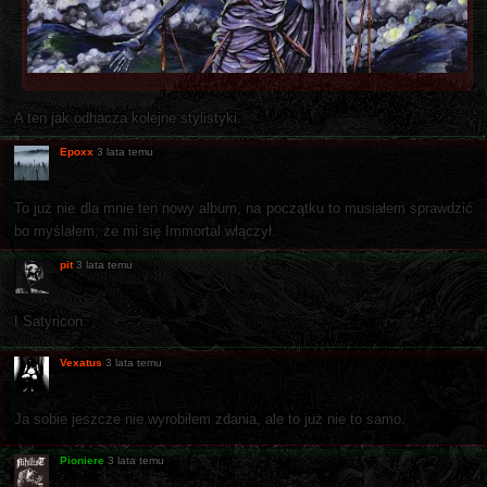
A ten jak odhacza kolejne stylistyki.
Epoxx
3 lata temu
To już nie dla mnie ten nowy album, na początku to musiałem sprawdzić
bo myślałem, że mi się Immortal włączył.
pit
3 lata temu
I Satyricon.
Vexatus
3 lata temu
Ja sobie jeszcze nie wyrobiłem zdania, ale to już nie to samo.
Pioniere
3 lata temu