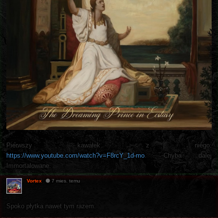
Pierwszy kawałek z niego:
https://www.youtube.com/watch?v=F8rcY_1d-mo
. Chyba dalej
Immortalowane.
Vortex
7 mies. temu
Spoko płytka nawet tym razem.