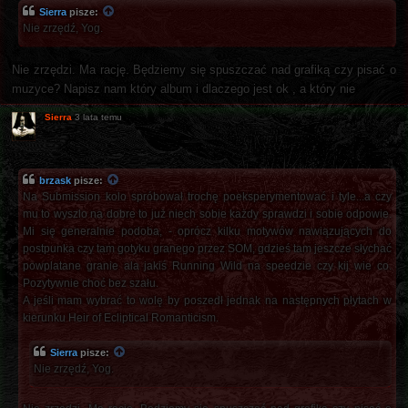
Sierra
pisze:
Nie zrzędź, Yog.
Nie zrzędzi. Ma rację. Będziemy się spuszczać nad grafiką czy pisać o
muzyce? Napisz nam który album i dlaczego jest ok , a który nie
Sierra
3 lata temu
brzask
pisze:
Na Submission kolo spróbował trochę poeksperymentować i tyle...a czy
mu to wyszlo na dobre to już niech sobie każdy sprawdzi i sobie odpowie.
Mi się generalnie podoba, - oprócz kilku motywów nawiązujących do
postpunka czy tam gotyku granego przez SOM, gdzieś tam jeszcze słychać
powplatane granie ala jakiś Running Wild na speedzie czy kij wie co.
Pozytywnie choć bez szału.
A jeśli mam wybrać to wolę by poszedł jednak na następnych płytach w
kierunku Heir of Ecliptical Romanticism.
Sierra
pisze:
Nie zrzędź, Yog.