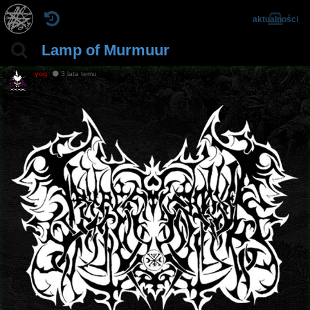
aktualności
Lamp of Murmuur
yog
3 lata temu