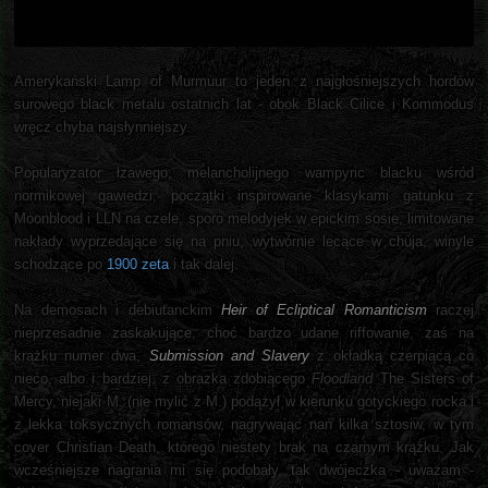
Amerykański Lamp of Murmuur to jeden z najgłośniejszych hordów
surowego black metalu ostatnich lat - obok Black Cilice i Kommodus
wręcz chyba najsłynniejszy.
Popularyzator łzawego, melancholijnego wampyric blacku wśród
normikowej gawiedzi, początki inspirowane klasykami gatunku z
Moonblood i LLN na czele, sporo melodyjek w epickim sosie, limitowane
nakłady wyprzedające się na pniu, wytwórnie lecące w chuja, winyle
schodzące po
1900 zeta
i tak dalej.
Na demosach i debiutanckim
Heir of Ecliptical Romanticism
raczej
nieprzesadnie zaskakujące, choć bardzo udane riffowanie, zaś na
krążku numer dwa,
Submission and Slavery
z okładką czerpiącą co
nieco, albo i bardziej, z obrazka zdobiącego
Floodland
The Sisters of
Mercy, niejaki M. (nie mylić z M.) podążył w kierunku gotyckiego rocka i
z lekka toksycznych romansów, nagrywając nań kilka sztosiw, w tym
cover Christian Death, którego niestety brak na czarnym krążku. Jak
wcześniejsze nagrania mi się podobały, tak dwójeczka - uważam -