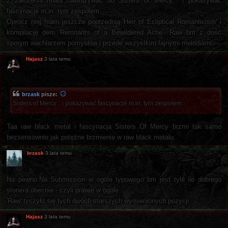
z założenia miała nawiązywać do Sisters of Mercy... i pokazywać
fascynacje m.in. tym zespołem.
Oprócz niej mam jeszcze poprzednią 'Heir of Ecliptical Romanticism' i
kompilację dem 'Remnants of a Bewildered Ache'. Raw bm z dość
sporym wachlarzem pomysłów i przede wszystkim fajnymi melodiami.
Hajasz
3 lata temu
brzask
pisze:
Sisters of Mercy... i pokazywać fascynacje m.in. tym zespołem.
Taa raw black metal i fascynacja Sisters Of Mercy brzmi tak samo
bezsensownie jak potężne brzmienie w raw black metalu.
brzask
3 lata temu
Na pewno.Na Submission w ogóle typowego bm jest tyle ile dobrego
stonera obecnie - czyli prawie w ogóle.
'Raw' tyczyło się tych dwóch starszych wymienionych pozycji.
Hajasz
3 lata temu