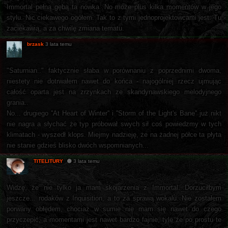
Immortal pełną gębą ta nówka. No może plus kilka momentów w jego
stylu. Nic ciekawego ogółem. Tak to z tymi jednoprojektowcami jest. Tu
zaciekawią, a za chwilę zmiana tematu.
brzask
3 lata temu
"Saturnian.." faktycznie słaba w porównaniu z poprzednimi dwoma,
niestety nie dotrwałem nawet do końca - najogólniej rzecz ujmując
całość oparta jest na zrzynkach ze skandynawskiego melodyjnego
grania..
No... drugiego ''At Heart of Winter'' i ''Storm of the Light's Bane'' już nikt
nie nagra a słychać że typ próbował swych sił coś powiedzmy w tych
klimatach - wyszedł klops. Miejmy nadzieję, że na żadnej półce ta płyta
nie stanie gdzieś blisko dwóch wspomnianych...
TITELITURY
3 lata temu
Widzę, że nie tylko ja mam skojarzenia z Immortal. Dorzuciłbym
jeszcze... rodaków z Inquisition, a to za sprawą wokalu. Nie zostałem
porwany obłędem, chociaż w sumie nie mam się nawet do czego
przyczepić, a momentami jest nawet bardzo fajnie, tyle że po prostu te