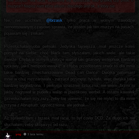
Nie zrzędzi. Ma rację. Będziemy się spuszczać nad grafiką czy pisać o
muzyce? Napisz nam który album i dlaczego jest ok , a który nie
Nie, nie ucichłam,
@brzask
tylko praca w wolnym zawodzie
nienormowanym czasowo sprawia, że jestem jak ten murzyn na pasach:
pojawiam się i znikam.
Przesłuchałam oba pełniaki. Jedynka fajniejsza, miał jeszcze koleś
pomysł na siebie, choć black tam słyszałam, jakich wiele, ale takie
świeże. Chyba w ósmym utworze walnął taki gitarowy wstępniak bardziej
rockowy, jako niespodziewajkę, a chyba przedostatni utwór to dla mnie
takie bardziej zmechanizowane Dead can Dance. Dwójka natomiast
mnie w chuj rozczarowała - zarzucił przynętę, łyknęło, więc dwójka taka
bardziej wygładzona. I perkusja strasznie sztuczna, nie wiem, brzmi to
jakby nagrywał w pudełku waląc w plastikowy werbel. A ostatni kawałek
(przesłuchałam trzy razy, żeby się upewnić, że się nie mylę) to dla mnie
zrzyna z Abruptum, ugrzeczniona, ale jednak.
Aż sprawdziłam, i brzask miał rację, to był cover DCD. Za długo ich nie
słuchałam, żeby skojarzyc od razu.
yog
3 lata temu