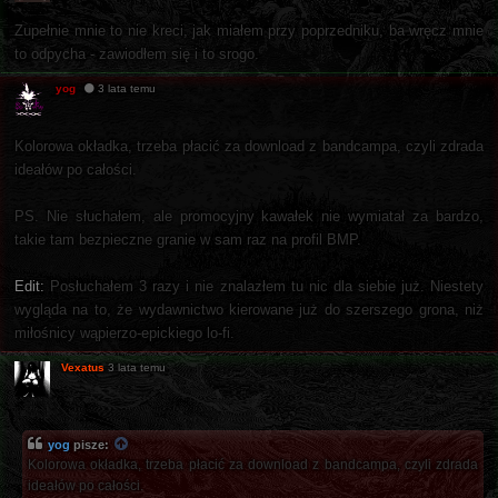
Zupełnie mnie to nie kreci, jak miałem przy poprzedniku, ba wręcz mnie
to odpycha - zawiodłem się i to srogo.
yog
3 lata temu
Kolorowa okładka, trzeba płacić za download z bandcampa, czyli zdrada
ideałów po całości.
PS. Nie słuchałem, ale promocyjny kawałek nie wymiatał za bardzo,
takie tam bezpieczne granie w sam raz na profil BMP.
Edit:
Posłuchałem 3 razy i nie znalazłem tu nic dla siebie już. Niestety
wygląda na to, że wydawnictwo kierowane już do szerszego grona, niż
miłośnicy wąpierzo-epickiego lo-fi.
Vexatus
3 lata temu
yog
pisze:
Kolorowa okładka, trzeba płacić za download z bandcampa, czyli zdrada
ideałów po całości.