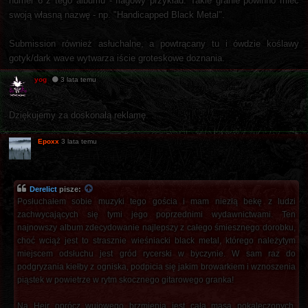
numer 6 z tego albumu - flagowy przykład. Takie granie powinno mieć
swoją własną nazwę - np. "Handicapped Black Metal".
Submission również asłuchalne, a powtrącany tu i ówdzie koślawy
gotyk/dark wave wytwarza iście groteskowe doznania.
yog
3 lata temu
Dziękujemy za doskonałą reklamę.
Epoxx
3 lata temu
Derelict
pisze:
Posłuchałem sobie muzyki tego gościa i mam niezłą bekę z ludzi
zachwycających się tymi jego poprzednimi wydawnictwami. Ten
najnowszy album zdecydowanie najlepszy z całego śmiesznego dorobku,
choć wciąż jest to strasznie wieśniacki black metal, którego należytym
miejscem odsłuchu jest gród rycerski w byczynie. W sam raz do
podgryzania kiełby z ogniska, podpicia się jakim browarkiem i wznoszenia
piąstek w powietrze w rytm skocznego gitarowego granka!
Na Heir oprócz wujowego brzmienia jest cała masa pokaleczonych,