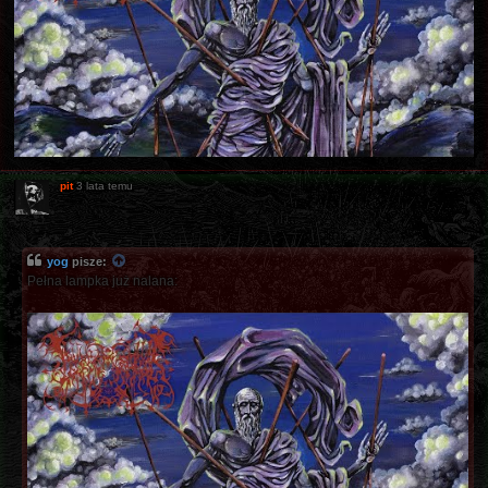
pit
3 lata temu
yog
pisze:
Pełna lampka już nalana: