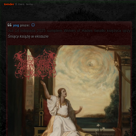
tomder
6 mies. temu
yog
pisze:
Już 14 listopada 2025 sumptem Wolves of Hades światło księżyca ujrzy
Śniący książę w ekstazie
.