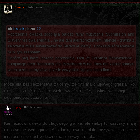
Sierra
3 lata temu
brzask
pisze:
Poprzednia okładka zdobiąca bardzo fajny muzycznie 'Submission and
Slavery' też była średnia ...no ale tam akurat rozumiem intencje - grafika z
założenia miała nawiązywać do Sisters of Mercy... i pokazywać fascynacje
m.in. tym zespołem.
Oprócz niej mam jeszcze poprzednią 'Heir of Ecliptical Romanticism' i
kompilację dem 'Remnants of a Bewildered Ache'. Raw bm z dość sporym
wachlarzem pomysłów i przede wszystkim fajnymi melodiami.
Może dla bezpieczeństwa załóżmy, że typ ma chujowego grafika. No,
ale jesli ze Stanów to wiele wyjaśnia. Czyli własciwa opcją jest
słuchanie bez patrzenia.
yog
3 lata temu
Karmazidowi daleko do chujowego grafika, ale widzę tu wszyscy mają
niebotyczne wymagania. A okładkę dwójki robiła oczywiście zupełnie
inna osoba, co jest widoczne na pierwszy rzut oka.