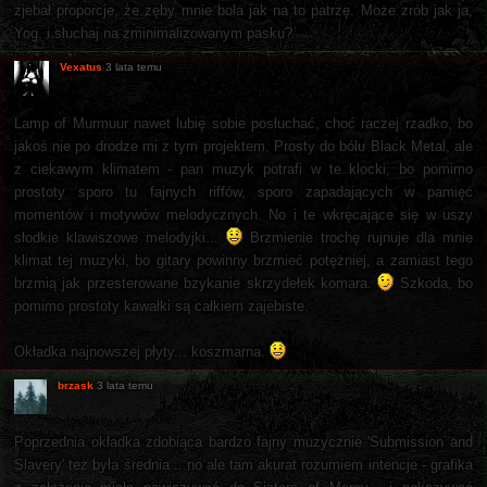
zjebał proporcje, że zęby mnie bola jak na to patrzę. Może zrób jak ja,
Yog, i słuchaj na zminimalizowanym pasku?
Vexatus
3 lata temu
Lamp of Murmuur nawet lubię sobie posłuchać, choć raczej rzadko, bo
jakoś nie po drodze mi z tym projektem. Prosty do bólu Black Metal, ale
z ciekawym klimatem - pan muzyk potrafi w te klocki, bo pomimo
prostoty sporo tu fajnych riffów, sporo zapadających w pamięć
momentów i motywów melodycznych. No i te wkręcające się w uszy
słodkie klawiszowe melodyjki...
Brzmienie trochę rujnuje dla mnie
klimat tej muzyki, bo gitary powinny brzmieć potężniej, a zamiast tego
brzmią jak przesterowane bzykanie skrzydełek komara.
Szkoda, bo
pomimo prostoty kawałki są całkiem zajebiste.
Okładka najnowszej płyty... koszmarna.
brzask
3 lata temu
Poprzednia okładka zdobiąca bardzo fajny muzycznie 'Submission and
Slavery' też była średnia ...no ale tam akurat rozumiem intencje - grafika