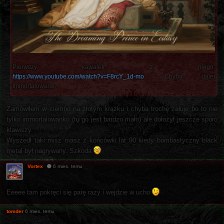
Pierwszy kawałek z niego:
https://www.youtube.com/watch?v=F8rcY_1d-mo
. Chyba dalej
Immortalowane.
Zamówiłem w ciemno na złotym krążku i chyba trochę żałuje bo to nie
tylko immortalowanko (tu go jest bardzo mało) ale dołożył jeszcze sporo
klawiszy.
Wyszedł taki misz masz z końcówki lat 90 kiedy bombastyczny black
metal był nagrywany. Szkoda
Vortex
6 mies. temu
Eeeee tam pokręci się parę razy i wejdzie w ucho
tomder
6 mies. temu