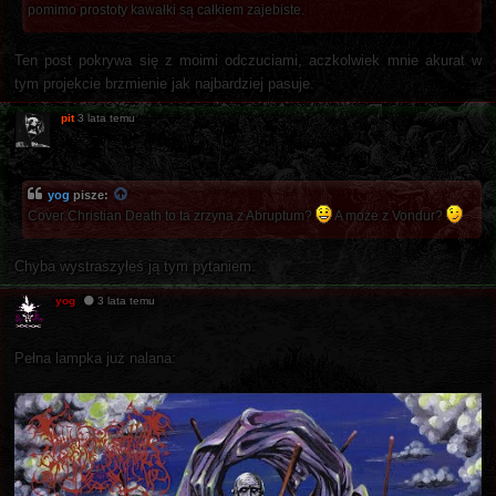
pomimo prostoty kawałki są całkiem zajebiste.
Ten post pokrywa się z moimi odczuciami, aczkolwiek mnie akurat w
tym projekcie brzmienie jak najbardziej pasuje.
pit
3 lata temu
yog
pisze:
Cover Christian Death to ta zrzyna z Abruptum?
A może z Vondur?
Chyba wystraszyłeś ją tym pytaniem.
yog
3 lata temu
Pełna lampka już nalana: