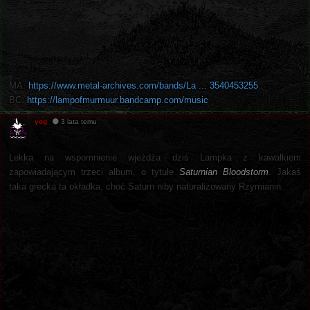
MA:
https://www.metal-archives.com/bands/La ... 3540453255
BC:
https://lampofmurmuur.bandcamp.com/music
yog
3 lata temu
Lekka na wspomnienie wjeżdża dziś Lampka z kawałkiem
zapowiadającym trzeci album, o tytule
Saturnian Bloodstorm
. Jakaś
taka grecka ta okładka, choć Saturn niby naturalizowany Rzymianin.