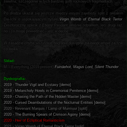
świetna, szczególnie w tych bardziej goth rockowych fragmentach.
Po drodze ukazał się jeszcze między innymi zajebisty split z niejakim
Dai-Ichi o uspokajającym tytule
Virgin Womb of Eternal Black Terror
.
Zeszłoroczny splicik z Ebony Pendant właśnie odpaliłem, leci drugi raz,
no i co mogę powiedzieć - jest w dechę.
W zasadzie chyba wszystkie nagrania dostępne na bandcampie za tzw.
co łaska.
Skład:
M. - Everything (2019-present)
Fuinäehot, Magus Lord, Silent Thunder
Dyskografia:
2019 - Thunder Vigil and Ecstasy [demo]
2019 - Melancholy Howls in Ceremonial Penitence [demo]
2019 - Chasing the Path of the Hidden Master [demo]
2020 - Cursed Deambulations of the Nocturnal Entities [demo]
2020 - Revenant Marquis​ / ​Lamp of Murmuur [split]
2020 - The Burning Spears of Crimson Agony [demo]
2020 - Heir of Ecliptical Romanticism
2021 - Virgin Womb of Eternal Black Terror [split]