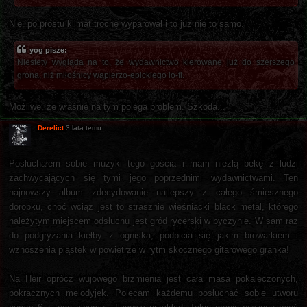
Nie, po prostu klimat trochę wyparował i to już nie to samo.
yog pisze:
Niestety wygląda na to, że wydawnictwo kierowane już do szerszego
grona, niż miłośnicy wąpierzo-epickiego lo-fi.
Możliwe, że właśnie na tym polega problem. Szkoda...
Derelict
3 lata temu
Posłuchałem sobie muzyki tego gościa i mam niezłą bekę z ludzi
zachwycających się tymi jego poprzednimi wydawnictwami. Ten
najnowszy album zdecydowanie najlepszy z całego śmiesznego
dorobku, choć wciąż jest to strasznie wieśniacki black metal, którego
należytym miejscem odsłuchu jest gród rycerski w byczynie. W sam raz
do podgryzania kiełby z ogniska, podpicia się jakim browarkiem i
wznoszenia piąstek w powietrze w rytm skocznego gitarowego granka!
Na Heir oprócz wujowego brzmienia jest cała masa pokaleczonych,
pokracznych melodyjek. Polecam każdemu posłuchać sobie utworu