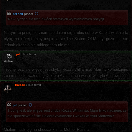
brzask
pisze:
'Raw' tyczyło się tych dwóch starszych wymienionych pozycji.
Na tym to ja się nie znam ale dałem się zrobić ostro w Karola właśnie tą
płytą, na której to niby inspirują się The Sisters Of Mercy, gdzie jak się
jednak okazało nic takiego tam nie ma.
pit
3 lata temu
Trochę jest, ale więcej jest chyba Rozza Williamsa. Mam tylko nadzieję,
że nie spodziewałeś się Doktora Avalanche i wokali w stylu Andrewa?
Hajasz
3 lata temu
pit
pisze:
Trochę jest, ale więcej jest chyba Rozza Williamsa. Mam tylko nadzieję, że
nie spodziewałeś się Doktora Avalanche i wokali w stylu Andrewa?
Miałem nadzieję na chociaż klimat Mother Russia.