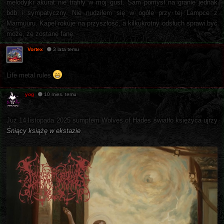
melodyjki akurat nie trafiły w mój gust. Sam pomysł na granie jednak
bdb i sympatyczny. Nie nudziłem się w ogóle przy tej Lampce z
Marmuuru. Kapel rokuje na przyszłość, a kilkukrotny odsłuch sprawi być
może, że zostanę fanę.
Vortex
3 lata temu
Life metal rules
yog
10 mies. temu
Już 14 listopada 2025 sumptem Wolves of Hades światło księżyca ujrzy
Śniący książę w ekstazie
.