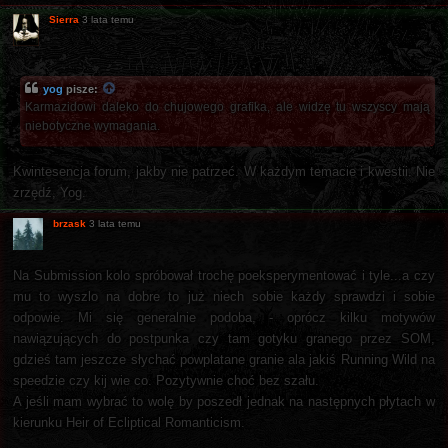
Sierra
3 lata temu
yog
pisze:
Karmazidowi daleko do chujowego grafika, ale widzę tu wszyscy mają
niebotyczne wymagania.
Kwintesencja forum, jakby nie patrzeć. W każdym temacie i kwestii. Nie
zrzędź, Yog.
brzask
3 lata temu
Na Submission kolo spróbował trochę poeksperymentować i tyle...a czy
mu to wyszlo na dobre to już niech sobie każdy sprawdzi i sobie
odpowie. Mi się generalnie podoba, - oprócz kilku motywów
nawiązujących do postpunka czy tam gotyku granego przez SOM,
gdzieś tam jeszcze słychać powplatane granie ala jakiś Running Wild na
speedzie czy kij wie co. Pozytywnie choć bez szału.
A jeśli mam wybrać to wolę by poszedł jednak na następnych płytach w
kierunku Heir of Ecliptical Romanticism.