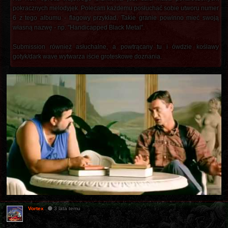
pokracznych melodyjek. Polecam każdemu posłuchać sobie utworu numer
6 z tego albumu - flagowy przykład. Takie granie powinno mieć swoją
własną nazwę - np. "Handicapped Black Metal".
Submission również asłuchalne, a powtrącany tu i ówdzie koślawy
gotyk/dark wave wytwarza iście groteskowe doznania.
Vortex
3 lata temu