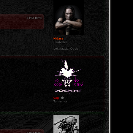
4 lata temu
Hajasz
Raubritter
Lokalizacja:
Opole
yog
Tormentor