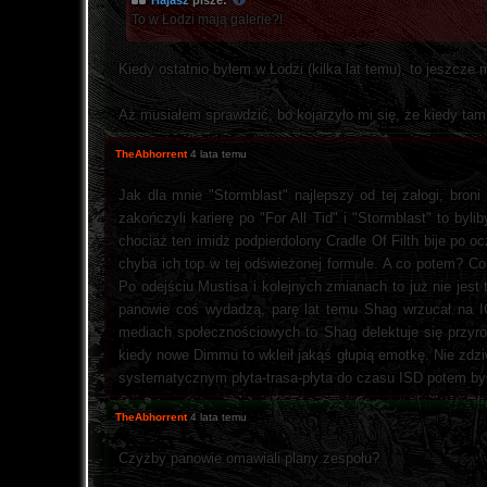
Hajasz
pisze:
To w Łodzi mają galerie?!
Kiedy ostatnio byłem w Łodzi (kilka lat temu), to jeszcze m
Aż musiałem sprawdzić, bo kojarzyło mi się, że kiedy tam
TheAbhorrent
4 lata temu
Jak dla mnie "Stormblast" najlepszy od tej załogi, bro
zakończyli karierę po "For All Tid" i "Stormblast" to byli
chociaż ten imidż podpierdolony Cradle Of Filth bije po o
chyba ich top w tej odświeżonej formule. A co potem? C
Po odejściu Mustisa i kolejnych zmianach to już nie jes
panowie coś wydadzą, parę lat temu Shag wrzucał na 
mediach społecznościowych to Shag delektuje się przyrod
kiedy nowe Dimmu to wkleił jakąś głupią emotkę. Nie zdziw
systematycznym płyta-trasa-płyta do czasu ISD potem był
TheAbhorrent
4 lata temu
Czyżby panowie omawiali plany zespołu?