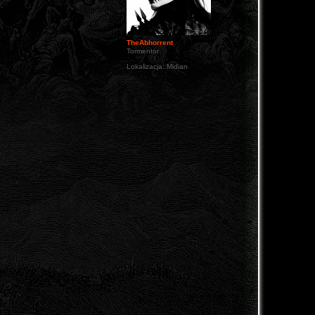
TheAbhorrent
Tormentor
Lokalizacja:
Midian