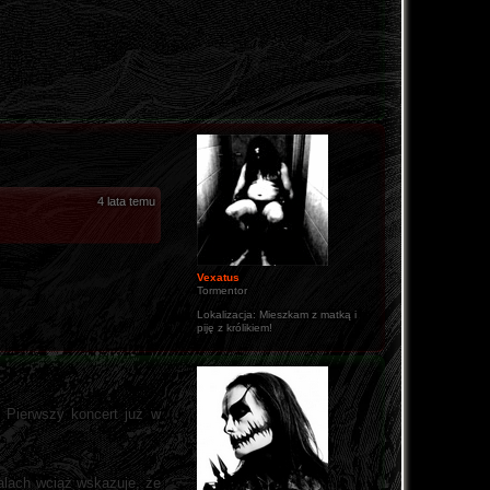
4 lata temu
Vexatus
Tormentor
Lokalizacja:
Mieszkam z matką i
piję z królikiem!
. Pierwszy koncert już w
walach wciąż wskazuje, że