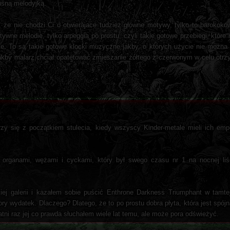
kuśną melodyjką.
, że nie chodzi Ci o otwierajace tudzież główne motywy, tylko to barokoko
atywne melodie, tylko arpeggia po prostu, czyli takie gotowe przebiegi, któ
uje. To są takie gotowe klocki muzyczne jakby, o których użycie nie można
 jakby malarz chciał opatetować zmieszanie żółtego z czerwonym w celu ot
rzy się z początkiem stulecia, kiedy wszyscy Kinder-metale mieli ich emp
 organami, wężami i cyckami, który był swego czasu nr 1 na nocnej liś
zkiej galerii i kazałem sobie puścić Enthrone Darkness Triumphant w tam
ry wydatek. Dlaczego? Dlatego, że to po prostu dobra płyta, która jest spójn
ni raz jej co prawda słuchałem wiele lat temu, ale może pora odświeżyć.