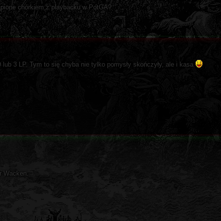
stąpione chórkiem z playbacku w PotGA?
 lub 3 LP. Tym to się chyba nie tylko pomysły skończyły, ale i kasa
er Wacken.