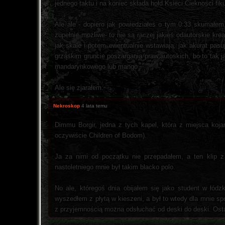
jednego taktu i na koniec składa hołd Ksieci Ciekności fi
Ale ale - dopiero jak powiedziałeś o tym 0:33 skumałem
zupełnie możliwe- to nie są raczej jakieś odautorskie kre
jak skale i potem ewentualnie wstawiają, jak akurat pas
grząskim gruncie poszargania praw autoskich, bo to tak
mandarynkowego lub mango
Ale się zjarałem.
Nekroskop
4 lata temu
Dimmu Borgir, jedna z tych kapel, która z miejsca koja
oczywiście Children of Bodom).
Ja za nimi od początku nie przepadałem, a ten klip z
nastoletniego mnie był takim blacko polo.
No ale, któregoś dnia obijałem się jako student w łód
wyszedłem z płytą w kieszeni, a był to wtedy dla mnie spo
z przyjemnością można odsłuchać od deski do deski. Ostat