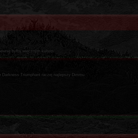
 pewnie byłby wiecznym kultem.
ne Darkness Triumphant raczej najlepszy Dimmu.