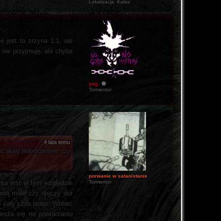
Lokalizacja:
Kalisz
 jest to zrzyna 1:1, ale
 nie przyjmuję, ale chyba
yog
Tormentor
4 lata temu
ć skalę jednocześnie, czy
porwanie w satanistanie
zyka jest w tym względzie
Tormentor
kową mole czy dręczy dur
DB cały czas jeden. Wobec
iesza się na powtarzaniu