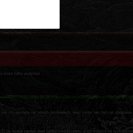
zy może tylko wydymać...
 się ich występy na letnich festiwalach, więc może taki był cel spotkania
.
12 lat wydali raptem dwie (słabe/średnie) płyty, a ich miejsce na tych festi