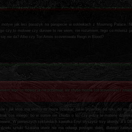
 motyw jak leci pasażyk na parapecie w solówkach z Mourning Palace. Nie
tego czy to molowe czy durowe to nie wiem, nie rozumiem, tego co mówisz ja
się nie da? Albo czy Tori Amos scoverowała Reign in Blood?
umiem, tego co mówisz ja nie przyjmuję, ale chyba można coś scoverować i zmieni
erów i jak ktoś ma skillsy to może trzaskać takie przeróbki od ręki, bo mu
jednak cos innego, bo w sumie nie chodzi o to, czy jedzą te materię dźwię
struowane. W pierwszych seklundach kawałka Enyi słyszysz trzy akordy, a u 
zieło sztuki Szatana utwór nie ma odwagi postąpic dalej, dlatego zawsz