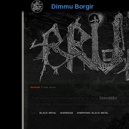
Dimmu Borgir
brzask
4 lata temu
Jeśli mowa o nich to najbardziej mi leży
Stormblåst
i debi
Z następnej ,ktorą wspomnieliście, kilka utworów jest niezły
black metal
norwegia
symphonic black metal
Tagi: