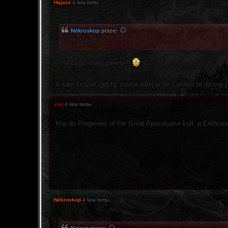
Hajasz
4 lata temu
Nekroskop
pisze:
łódzkiej galerii
To w Łodzi mają galerie?!
A sam zespół, gdyby został dalej w No Colours to dzisiaj
yog
4 lata temu
Klip do Progenies of the Great Apocalypse kult, a Enthro
Nekroskop
4 lata temu