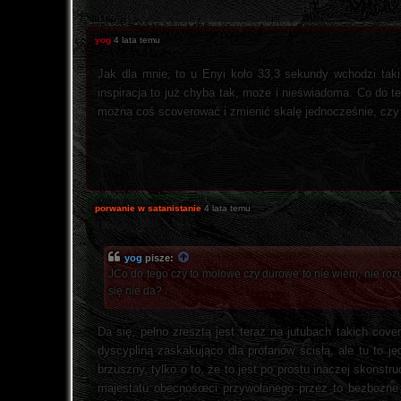
yog
4 lata temu
Jak dla mnie, to u Enyi koło 33,3 sekundy wchodzi taki
inspiracja to już chyba tak, może i nieświadoma. Co do 
można coś scoverować i zmienić skalę jednocześnie, czy 
porwanie w satanistanie
4 lata temu
yog
pisze:
JCo do tego czy to molowe czy durowe to nie wiem, nie roz
się nie da?
Da się, pełno zresztą jest teraz na jutubach takich cov
dyscypliną zaskakująco dla profanów ścisłą, ale tu to 
brzuszny, tylko o to, że to jest po prostu inaczej skon
majestatu obecnośœci przywołanego przez to bezbożne d