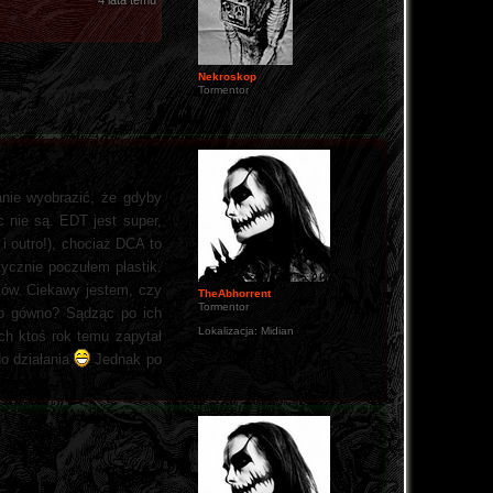
4 lata temu
Nekroskop
Tormentor
anie wyobrazić, że gdyby
ęc nie są. EDT jest super,
i outro!), chociaż DCA to
ycznie poczułem plastik.
yków. Ciekawy jestem, czy
TheAbhorrent
Tormentor
to gówno? Sądząc po ich
Lokalizacja:
Midian
ach ktoś rok temu zapytał
do działania
Jednak po