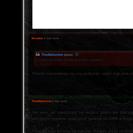
Vexatus
4 lata temu
TheAbhorrent
pisze:
Czyżby panowie omawiali plany zespołu?
Pewnie zastanawiają się czy wydymać i zjeść tego psa c
TheAbhorrent
4 lata temu
Nie wiem jak zakończyła się akcja z psem, ale zbliżają
przyszłym tygodniu, grają przez godzinę na GMM w Belgii
Prawidła tego biznesu są ciekawe. Burgery przez ostatnie 