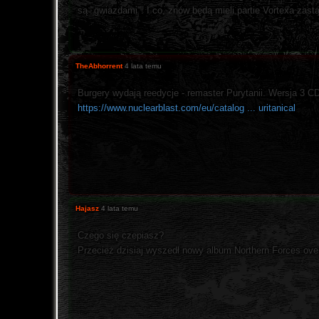
są "gwiazdami". I co, znów będą mieli partie Vortexa za
TheAbhorrent
4 lata temu
Burgery wydają reedycje - remaster Purytanii. Wersja 3 CD
https://www.nuclearblast.com/eu/catalog ... uritanical
Hajasz
4 lata temu
Czego się czepiasz?
Przecież dzisiaj wyszedł nowy album Northern Forces ov