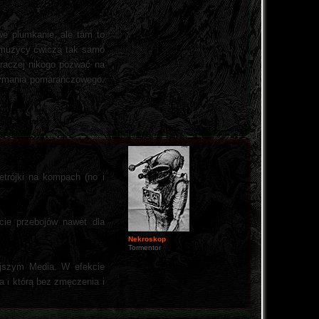
we plumkanie, ale tam to
re muzycy ćwiczą tak samo
 raczej nikogo pozwać na
rzymania pomarańczowego.
etrójki na kompach (no i
cie przebojów nawet dla
Nekroskop
Tormentor
tejszym Media. W efekcie
a i którą bez zmęczenia i