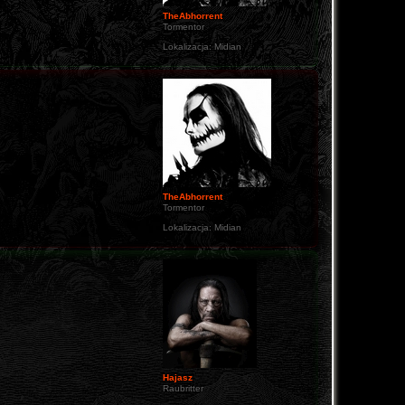
TheAbhorrent
Tormentor
Lokalizacja:
Midian
TheAbhorrent
Tormentor
Lokalizacja:
Midian
Hajasz
Raubritter