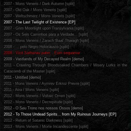
2007 - Mons Veneris / Dark Autumn [split]
2007 - Old Oak / Mons Veneris [split]
2007 - Weltschmerz / Mons Veneris [split]
2007 - The Last Twilight of Existence [EP]
2007 - Grim Moonlight upon Transylvania [split]
2007 - Os Seis Caminhos para a Verdade... [split]
2008 - Mons Veneris / Zarach 'Baal' Tharagh [split]
2008 - ... pelo Negro Holocausto [split]
2008 - Vicit Sathanas pater... Eum sequamur
2009 - Vastlands of My Decayed Realm [demo]
2011 - Crawling Through Bloodsoaked Chambers / Misery Lurks in the
Catacomb of the Master [split]
2011 - Untitled [demo]
2011 - Mons Veneris / Aymrev Erkroz Prevre [split]
2011 - Atra / Mons Veneris [split]
2012 - Mons Veneris / Voltaic Omen [split]
2012 - Mons Veneris / Decrepitude [split]
2012 - O Seu Trono nos nossos Ossos [demo]
2012 - To Those Undead Spirits... from My Ruinous Journeys [EP]
2012 - Return of Satanic Darkness [split]
2013 - Mons Veneris / Morte Incandescente [split]