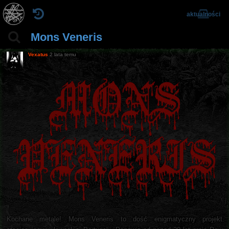
aktualności
Mons Veneris
Vexatus
2 lata temu
Kochane metale! Mons Veneris to dość enigmatyczny projekt