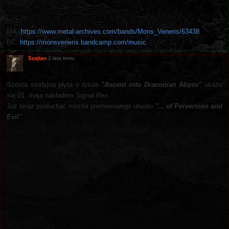
MA:
https://www.metal-archives.com/bands/Mons_Veneris/63438
BC:
https://monsveneris.bandcamp.com/music
Szajtan
2 lata temu
Szósta studyjna płyta o tytule
"Ascent into Draconian Abyss"
ukaże
się 01. maja nakładem
Signal Rex
.
Już teraz posłuchać można premierowego utworu
"... of Perversion and
Evil"
.