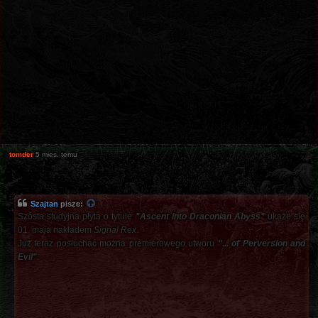
tomder
5 mies. temu
Szajtan
pisze:
Szósta studyjna płyta o tytule
"Ascent into Draconian Abyss"
ukaże się
01. maja nakładem
Signal Rex
.
Już teraz posłuchać można premierowego utworu
"... of Perversion and
Evil"
.