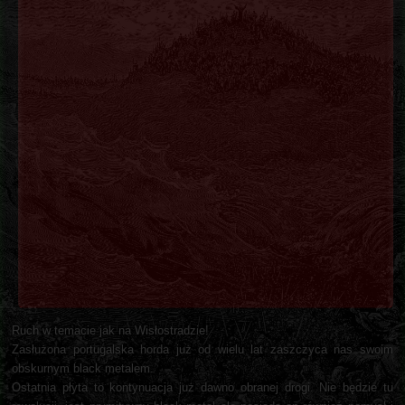
Ruch w temacie jak na Wisłostradzie!
Zasłużona portugalska horda już od wielu lat zaszczyca nas swoim
obskurnym black metalem.
Ostatnia płyta to kontynuacja już dawno obranej drogi. Nie będzie tu