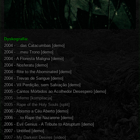
Dyskografia:
2004 - ...das Catacumbas [demo]
2004 - ...meu Trono [demo]
2004 - A Floresta Maligna [demo]
2004 - Nosferatu [demo]
2004 - Rite to the Abominated [demo]
2004 - Trevas de Sangue [demo]
2004 - Vil Perdição, sem Salvação [demo]
2005 - Cantos Mórbidos ao Acolhedor Desespero [demo]
2005 - Inferno [kompilacja]
2005 - Rape of the Holy Souls [split]
2006 - Abismo a Céu Aberto [demo]
2006 - ...to Rape the Nazarene [demo]
2006 - Evil Genius - A Tribute to Abruptum [demo]
2007 - Untitled [demo]
2007 - My Darkest Desires [video]