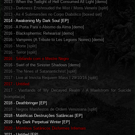
2013 - When the Twilight of Hell Consumed All Light [demo]
2013 - Darkness Enshrouded the Mist / Mons Veneris [split]
2013 - As 4 Submersões no Corpo Diabólico [boxed set]
2014 - Awakening My Dark Soul [EP]
2016 - A Porta Para o Abismo da Alma [demo]
2016 - Blacksphermic Rehearsal [demo]
2016 - Vampires (A Tribute to Les Legions Noires) [demo]
2016 - Morte [split]
2016 - Terror [split]
2016 - Sibilando com o Mestre Negro
2016 - Swirl of the Sinister Shadows [demo]
2016 - The Nines of Satanantichrist [split]
2017 - Live at Invicta Requiem Mass I 29/10/16 [split]
2017 - Untitled
2017 - Vastlands of My Decayed Realm / A Maelstrom for Suicide
[kompilacja]
2018 - Deathbringer [EP]
2018 - Negros Manifestos de Ordem Venusiana [split]
2018 - Maléficas Destruições Satânicas [EP]
2019 - My Dark Perpetual Winter [EP]
2020 - Mistérios Satânicos Disformes Infernais
2021 - Untitled [EP]