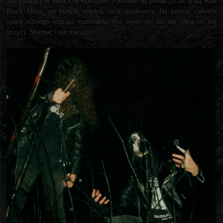
stacjonujący w lewackiej Portugalii. Panowie od ponad 20 lat grają Raw
Black Metal, po którym więdną uszy pizdeuszy. Na koncie całkiem
sporo różnego rodzaju materiałów (nie wiem ile, bo nie chce mi się
liczyć). Słuchać i nie marudzić!