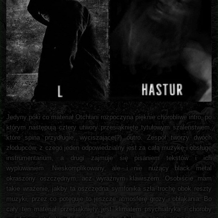
Jedyny póki co materiał Otchłani rozpoczyna pięknie chorobliwe intro, po
którym następują cztery utwory przesiąknięte tytułowym szaleństwem,
które spina przydługie, wyciszające(?) outro. Zespół tworzy dwóch
złodupców, z czego jeden odpowiedzialny jest za całą muzykę i obsługę
instrumentarium, a drugi zajmuje się pisaniem tekstów i ich
wypluwaniem. Nieskomplikowany, ale i nie nużący black metal
okraszony oszczędnym, acz wyraźnym klawiszem. Osobiście mam
takie wrażenie, jakby ta oszczędna symfonika szła trochę obok reszty
muzyki, przez co potęguje to jeszcze atmosferę grozy i obłąkania. Bo
cały ten materiał przesiąknięty jest klimatem psychiatryka i choroby