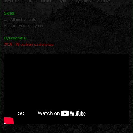
psychicznej, tak to odbieram i chyba taki był zamysł twórców.
Skład:
L. - All instruments
Hastur - Vocals, Lyrics
Dyskografia:
2018 - W otchłań szaleństwa