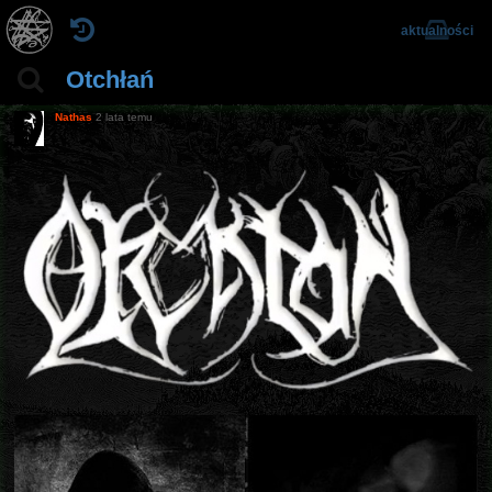
aktualności
Otchłań
Nathas
2 lata temu