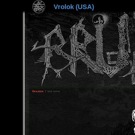
Vrolok (USA)
Vexatus
2 lata temu