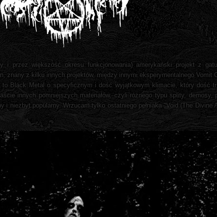
ady i przez większość okresu funkcjonowania) amerykański projekt z ga
n, znany z kilku innych projektów, między innymi eksperymentalnego Vomit O
 to Black Metal o specyficznym i dość wyjątkowym klimacie, który dość tru
ście innych pomniejszych materiałów, czyli różnego typu splity, demosy, 
ny i niezbyt popularny. Wrzucam tylko ostatniego pełniaka "Void (The Divine 