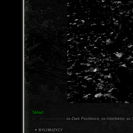
Skład:
D. - All instruments
ex-Dark Pestilence, ex-Interfektor, e
▼ BYLI MUZYCY