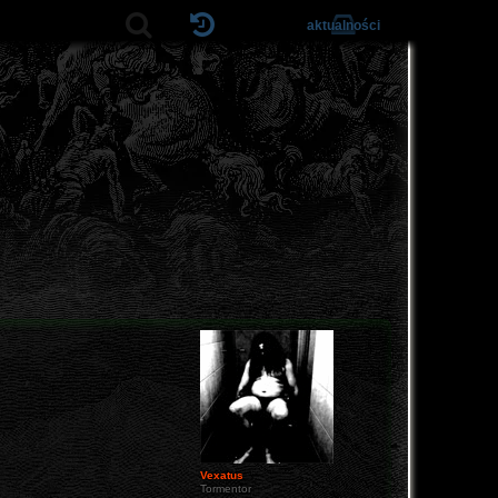
aktualności
Vexatus
Tormentor