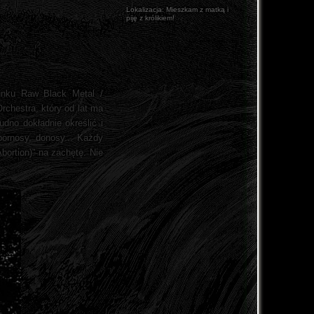
Lokalizacja:
Mieszkam z matką i
piję z królikiem!
tunku Raw Black Metal /
rchestra, który od lat ma
dno dokładnie określić i
pornosy, donosy... Każdy
Abortion)" na zachętę. Nie