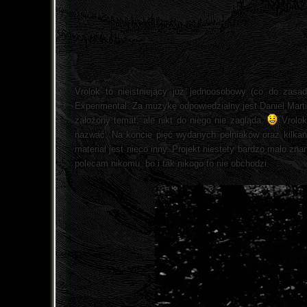
Vrolok to nieistniejący już jednoosobowy (co do zas
Experimental. Za muzykę odpowiedzialny jest Daniel Marti
założony temat, ale nikt do niego nie zagląda.
Vrolok
nazwać. Na koncie pięć wydanych pełniaków oraz kilkana
materiał jest nieco inny. Projekt niestety bardzo mało zna
polecam nikomu, bo i tak nikogo to nie obchodzi.