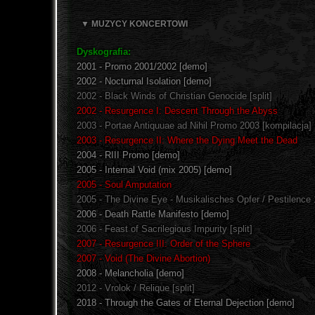
▼ MUZYCY KONCERTOWI
Dyskografia:
2001 - Promo 2001/2002 [demo]
2002 - Nocturnal Isolation [demo]
2002 - Black Winds of Christian Genocide [split]
2002 - Resurgence I: Descent Through the Abyss
2003 - Portae Antiquuae ad Nihil Promo 2003 [kompilacja]
2003 - Resurgence II: Where the Dying Meet the Dead
2004 - RIII Promo [demo]
2005 - Internal Void (mix 2005) [demo]
2005 - Soul Amputation
2005 - The Divine Eye - Musikalisches Opfer / Pestilence 1
2006 - Death Rattle Manifesto [demo]
2006 - Feast of Sacrilegious Impurity [split]
2007 - Resurgence III: Order of the Sphere
2007 - Void (The Divine Abortion)
2008 - Melancholia [demo]
2012 - Vrolok / Relique [split]
2018 - Through the Gates of Eternal Dejection [demo]